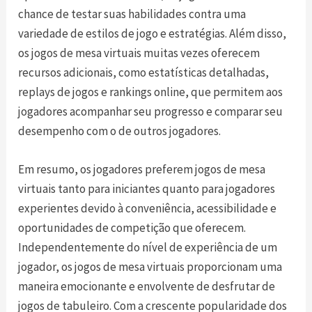
chance de testar suas habilidades contra uma
variedade de estilos de jogo e estratégias. Além disso,
os jogos de mesa virtuais muitas vezes oferecem
recursos adicionais, como estatísticas detalhadas,
replays de jogos e rankings online, que permitem aos
jogadores acompanhar seu progresso e comparar seu
desempenho com o de outros jogadores.
Em resumo, os jogadores preferem jogos de mesa
virtuais tanto para iniciantes quanto para jogadores
experientes devido à conveniência, acessibilidade e
oportunidades de competição que oferecem.
Independentemente do nível de experiência de um
jogador, os jogos de mesa virtuais proporcionam uma
maneira emocionante e envolvente de desfrutar de
jogos de tabuleiro. Com a crescente popularidade dos