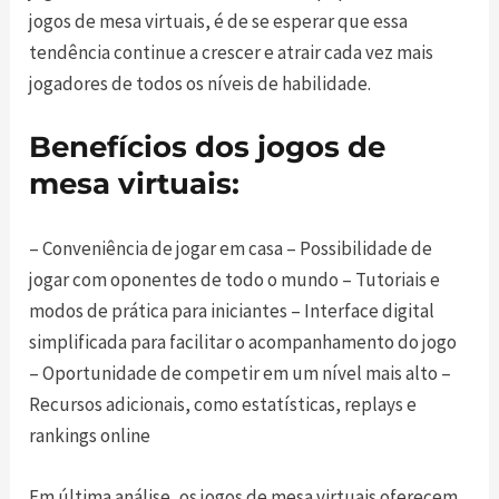
jogos de mesa virtuais, é de se esperar que essa
tendência continue a crescer e atrair cada vez mais
jogadores de todos os níveis de habilidade.
Benefícios dos jogos de
mesa virtuais:
– Conveniência de jogar em casa – Possibilidade de
jogar com oponentes de todo o mundo – Tutoriais e
modos de prática para iniciantes – Interface digital
simplificada para facilitar o acompanhamento do jogo
– Oportunidade de competir em um nível mais alto –
Recursos adicionais, como estatísticas, replays e
rankings online
Em última análise, os jogos de mesa virtuais oferecem