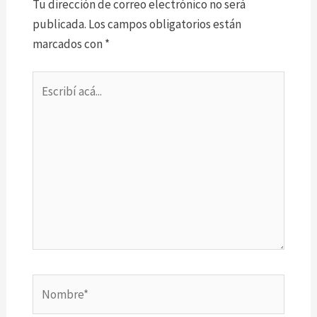
Tu dirección de correo electrónico no será
publicada.
Los campos obligatorios están
marcados con
*
Escribí
acá...
Nombre*