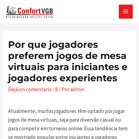
Ir
al
MAI
contenido
MEN
Por que jogadores
preferem jogos de mesa
virtuais para iniciantes e
jogadores experientes
Dejá un comentario
/
8
/ Por
admin
Atualmente, muitos jogadores têm optado por jogar
jogos de mesa virtuais, seja para diversão casual ou
para competir em torneios online. Essa tendência tem
se mostrado popular entre iniciantes e jogadores