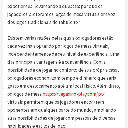
experientes, levantando a questão: por que os
jogadores preferem os jogos de mesa virtuais em vez
dos jogos tradicionais de tabuleiro?
Existem várias razões pelas quais os jogadores estão
cada vez mais optando por jogos de mesa virtuais,
independentemente de seu nível de experiência. Uma
das principais vantagens é a conveniência. Com a
possibilidade de jogar no conforto de sua própria casa,
os jogadores economizam tempo e dinheiro que seria
gasto em deslocamento até um local físico. Além disso,
os jogos de mesa
https://vegasino-play.com/pt/
virtuais permitem que os jogadores encontrem
oponentes em qualquer parte do mundo, ampliando
suas possibilidades de jogar com pessoas de diversas
habilidades e estilos de jogo.