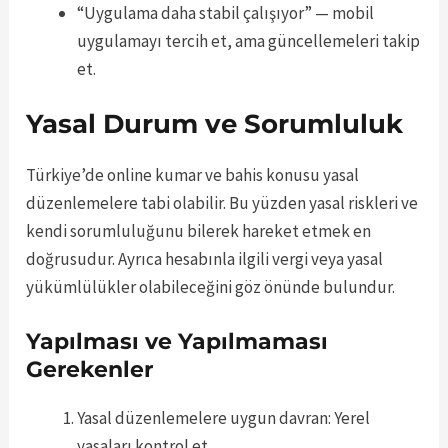
“Uygulama daha stabil çalışıyor” — mobil
uygulamayı tercih et, ama güncellemeleri takip
et.
Yasal Durum ve Sorumluluk
Türkiye’de online kumar ve bahis konusu yasal
düzenlemelere tabi olabilir. Bu yüzden yasal riskleri ve
kendi sorumluluğunu bilerek hareket etmek en
doğrusudur. Ayrıca hesabınla ilgili vergi veya yasal
yükümlülükler olabileceğini göz önünde bulundur.
Yapılması ve Yapılmaması
Gerekenler
Yasal düzenlemelere uygun davran: Yerel
yasaları kontrol et.