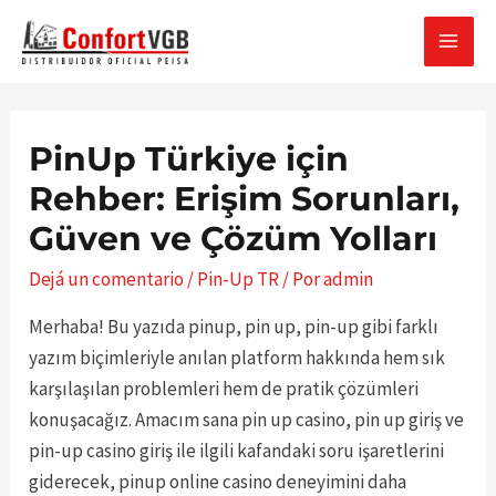
Ir
al
MAI
contenido
MEN
PinUp Türkiye için
Rehber: Erişim Sorunları,
Güven ve Çözüm Yolları
Dejá un comentario
/
Pin-Up TR
/ Por
admin
Merhaba! Bu yazıda pinup, pin up, pin-up gibi farklı
yazım biçimleriyle anılan platform hakkında hem sık
karşılaşılan problemleri hem de pratik çözümleri
konuşacağız. Amacım sana pin up casino, pin up giriş ve
pin-up casino giriş ile ilgili kafandaki soru işaretlerini
giderecek, pinup online casino deneyimini daha