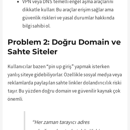
VPN veya DNS temelli engel aşma araçlarını
dikkatle kullan: Bu araçlar erişim sağlar ama
güvenlik riskleri ve yasal durumlar hakkında
bilgi sahibi ol.
Problem 2: Doğru Domain ve
Sahte Siteler
Kullanıcılar bazen “pin up giriş” yapmak isterken
yanlış siteye gidebiliyorlar. Özellikle sosyal medya veya
reklamlarda paylaşılan sahte linkler dolandırıcılık riski
taşır. Bu yüzden doğru domain ve güvenilir kaynak çok
önemli.
“Her zaman tarayıcı adres