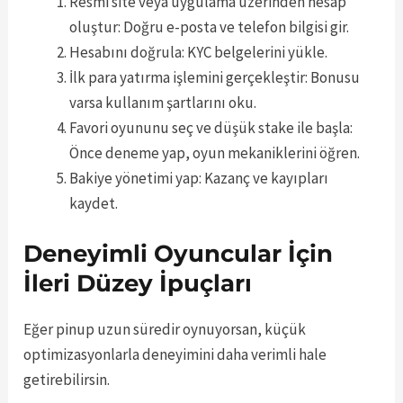
Resmi site veya uygulama üzerinden hesap
oluştur: Doğru e-posta ve telefon bilgisi gir.
Hesabını doğrula: KYC belgelerini yükle.
İlk para yatırma işlemini gerçekleştir: Bonusu
varsa kullanım şartlarını oku.
Favori oyununu seç ve düşük stake ile başla:
Önce deneme yap, oyun mekaniklerini öğren.
Bakiye yönetimi yap: Kazanç ve kayıpları
kaydet.
Deneyimli Oyuncular İçin
İleri Düzey İpuçları
Eğer pinup uzun süredir oynuyorsan, küçük
optimizasyonlarla deneyimini daha verimli hale
getirebilirsin.