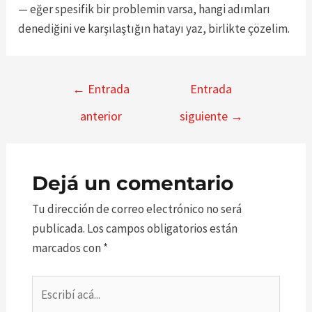
— eğer spesifik bir problemin varsa, hangi adımları
denediğini ve karşılaştığın hatayı yaz, birlikte çözelim.
Navegación
←
Entrada
Entrada
de
anterior
siguiente
→
entradas
Dejá un comentario
Tu dirección de correo electrónico no será
publicada.
Los campos obligatorios están
marcados con
*
Escribí
acá...