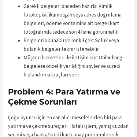
Gerekli belgeleri önceden hazırla: Kimlik
fotokopisi, ikametgah veya adres doğrulama
belgeleri, ödeme yöntemine ait belge (kart
fotoğrafında sadece son 4 hane görünmeli).
Belgeleri okunaklı ve renkli çek: Soluk veya
bulanık belgeler tekrar istenebilir.
Müşteri hizmetleri ile iletişim kur: Onlar hangi
belgelere öncelik verildiğini söyler ve süreci
hızlandırma ipuçları verir.
Problem 4: Para Yatırma ve
Çekme Sorunları
Çoğu oyuncu için en can alıcı meselelerden biri para
yatırma ve çekme süreçleri. Hatalı işlem, yanlış cüzdan
seçimi veya banka/kredi kartı onay problemleri sık