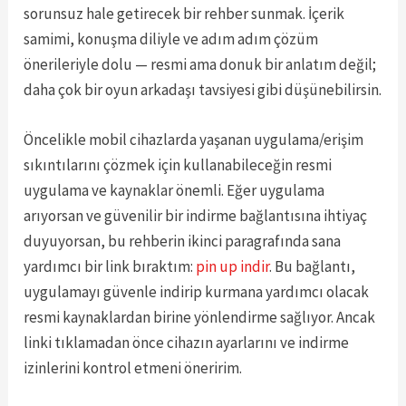
sorunsuz hale getirecek bir rehber sunmak. İçerik
samimi, konuşma diliyle ve adım adım çözüm
önerileriyle dolu — resmi ama donuk bir anlatım değil;
daha çok bir oyun arkadaşı tavsiyesi gibi düşünebilirsin.
Öncelikle mobil cihazlarda yaşanan uygulama/erişim
sıkıntılarını çözmek için kullanabileceğin resmi
uygulama ve kaynaklar önemli. Eğer uygulama
arıyorsan ve güvenilir bir indirme bağlantısına ihtiyaç
duyuyorsan, bu rehberin ikinci paragrafında sana
yardımcı bir link bıraktım:
pin up indir
. Bu bağlantı,
uygulamayı güvenle indirip kurmana yardımcı olacak
resmi kaynaklardan birine yönlendirme sağlıyor. Ancak
linki tıklamadan önce cihazın ayarlarını ve indirme
izinlerini kontrol etmeni öneririm.