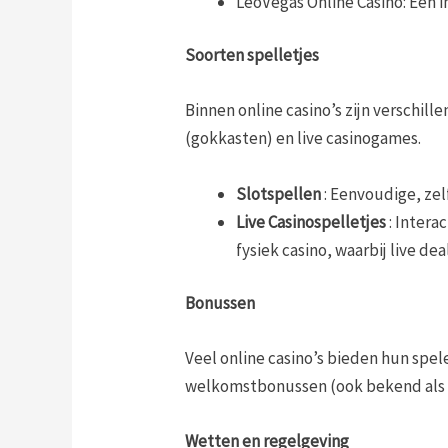
LeoVegas Online Casino: Een i
Soorten spelletjes
Binnen online casino’s zijn verschil
(gokkasten) en live casinogames.
Slotspellen
: Eenvoudige, ze
Live Casinospelletjes
: Intera
fysiek casino, waarbij live dea
Bonussen
Veel online casino’s bieden hun spel
welkomstbonussen (ook bekend als ‘
Wetten en regelgeving