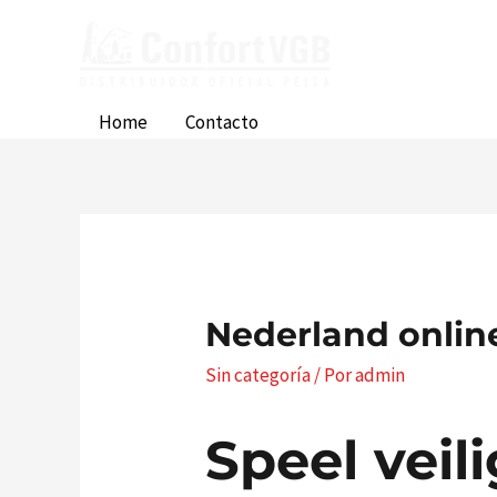
Ir
al
contenido
Home
Contacto
Nederland onlin
Sin categoría
/ Por
admin
Speel veil