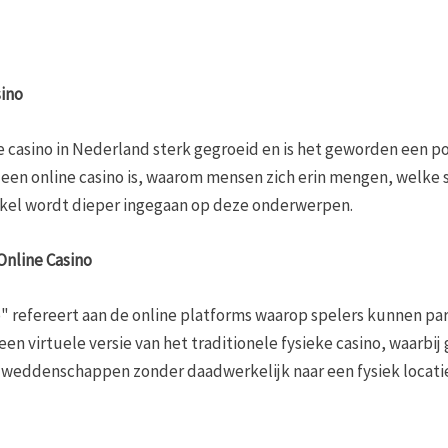
sino
ne casino in Nederland sterk gegroeid en is het geworden een 
een online casino is, waarom mensen zich erin mengen, welke s
rtikel wordt dieper ingegaan op deze onderwerpen.
Online Casino
" refereert aan de online platforms waarop spelers kunnen pa
s een virtuele versie van het traditionele fysieke casino, waarb
n weddenschappen zonder daadwerkelijk naar een fysiek locatie