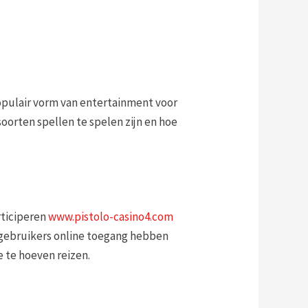
populair vorm van entertainment voor
oorten spellen te spelen zijn en hoe
rticiperen
www.pistolo-casino4.com
ij gebruikers online toegang hebben
 te hoeven reizen.