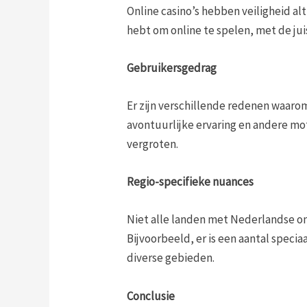
Online casino’s hebben veiligheid alt
hebt om online te spelen, met de jui
Gebruikersgedrag
Er zijn verschillende redenen waaro
avontuurlijke ervaring en andere mo
vergroten.
Regio-specifieke nuances
Niet alle landen met Nederlandse on
Bijvoorbeeld, er is een aantal speci
diverse gebieden.
Conclusie