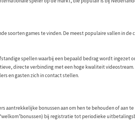
nternationale speler op de markt, die populair is bij Nederland
lende soorten games te vinden. De meest populaire vallen in de 
lfstandige spellen waarbij een bepaald bedrag wordt ingezet o
ctieve, directe verbinding met een hoge kwaliteit videostream.
lers en gasten zich in contact stellen.
ers aantrekkelijke bonussen aan om hen te behouden of aan te 
welkom’bonussen) bij registratie tot periodieke uitbetaling