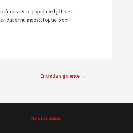
latforms. Deze populatie lijdt niet
ren dat er nu meestal optie is om
Entrada siguiente
→
Destacados