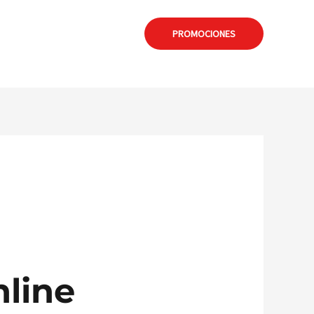
: formia@calamuchitanet.com.ar
PROMOCIONES
nline