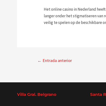
Het online casino in Nederland heeft
langer onder het stigmatiseren van r
veilig te spelen op de beschikbare o
Navegación
←
Entrada anterior
de
entradas
Villa Gral. Belgrano
Santa 