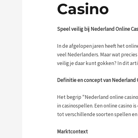
Casino
Speel veilig bij Nederland Online Ca
In de afgelopen jaren heeft het onli
veel Nederlanders. Maar wat precies 
veilig je daar kunt gokken? In dit a
Definitie en concept van Nederland 
Het begrip "Nederland online casino
in casinospellen. Een online casino i
tot verschillende soorten spellen e
Marktcontext