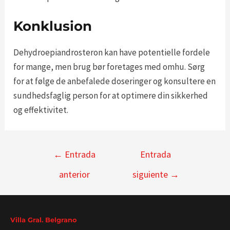
Konklusion
Dehydroepiandrosteron kan have potentielle fordele
for mange, men brug bør foretages med omhu. Sørg
for at følge de anbefalede doseringer og konsultere en
sundhedsfaglig person for at optimere din sikkerhed
og effektivitet.
Navegación
←
Entrada
Entrada
de
anterior
siguiente
→
entradas
Villa Gral. Belgrano