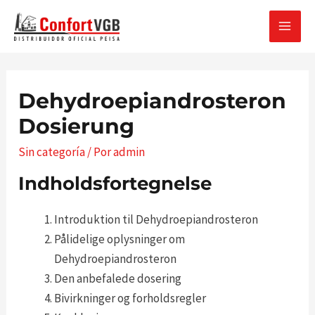
Ir
al
MAI
contenido
MEN
Dehydroepiandrosteron
Dosierung
Sin categoría
/ Por
admin
Indholdsfortegnelse
Introduktion til Dehydroepiandrosteron
Pålidelige oplysninger om
Dehydroepiandrosteron
Den anbefalede dosering
Bivirkninger og forholdsregler