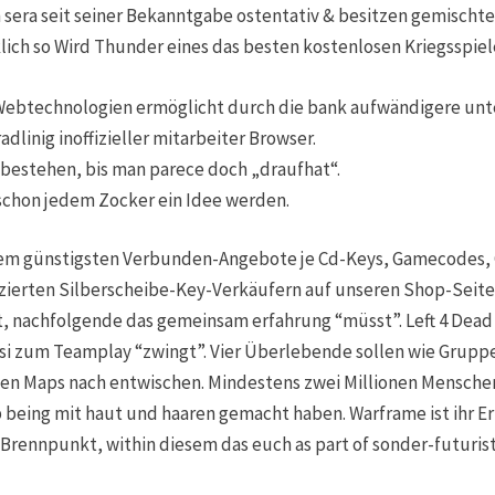
 sera seit seiner Bekanntgabe ostentativ & besitzen gemischt
lich so Wird Thunder eines das besten kostenlosen Kriegsspiel
r Webtechnologien ermöglicht durch die bank aufwändigere un
linig inoffizieller mitarbeiter Browser.
tbestehen, bis man parece doch „draufhat“.
schon jedem Zocker ein Idee werden.
em günstigsten Verbunden-Angebote je Cd-Keys, Gamecodes, G
fizierten Silberscheibe-Key-Verkäufern auf unseren Shop-Seiten.
, nachfolgende das gemeinsam erfahrung “müsst”. Left 4 Dead 2
si zum Teamplay “zwingt”. Vier Überlebende sollen wie Grupp
en Maps nach entwischen. Mindestens zwei Millionen Mensch
being mit haut und haaren gemacht haben. Warframe ist ihr Er
-Brennpunkt, within diesem das euch as part of sonder-futuris