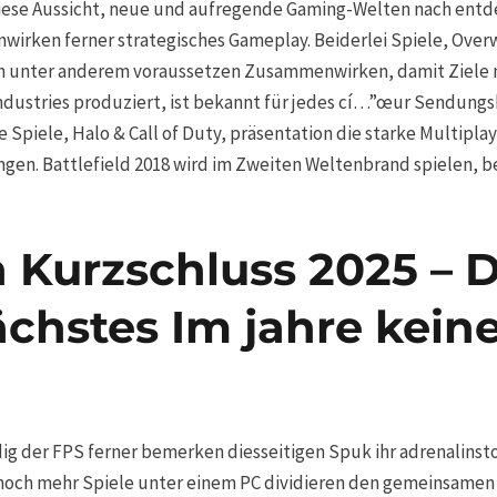
 diese Aussicht, neue und aufregende Gaming-Welten nach en
rken ferner strategisches Gameplay. Beiderlei Spiele, Overwa
on unter anderem voraussetzen Zusammenwirken, damit Ziele n
 Industries produziert, ist bekannt für jedes cí…”œur Sendun
e Spiele, Halo & Call of Duty, präsentation die starke Multip
en. Battlefield 2018 wird im Zweiten Weltenbrand spielen, beh
 Kurzschluss 2025 – D
nächstes Im jahre kei
dig der FPS ferner bemerken diesseitigen Spuk ihr adrenalins
nd noch mehr Spiele unter einem PC dividieren den gemeinsame