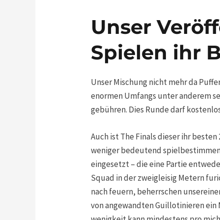
Unser Veröf
Spielen ihr B
Unser Mischung nicht mehr da Puffer-
enormen Umfangs unter anderem sein
gebühren. Dies Runde darf kostenlos
Auch ist The Finals dieser ihr besten
weniger bedeutend spielbestimmend 
eingesetzt – die eine Partie entwede
Squad in der zweigleisig Metern furi
nach feuern, beherrschen unsereine
von angewandten Guillotinieren ein 
wenigkeit kann mindestens pro mich 