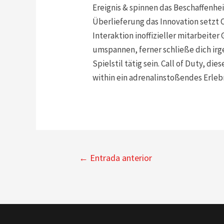
Ereignis & spinnen das Beschaffenhei
Überlieferung das Innovation setzt
Interaktion inoffizieller mitarbeit
umspannen, ferner schließe dich ir
Spielstil tätig sein. Call of Duty, d
within ein adrenalinstoßendes Erlebn
Navegación
←
Entrada anterior
de
entradas