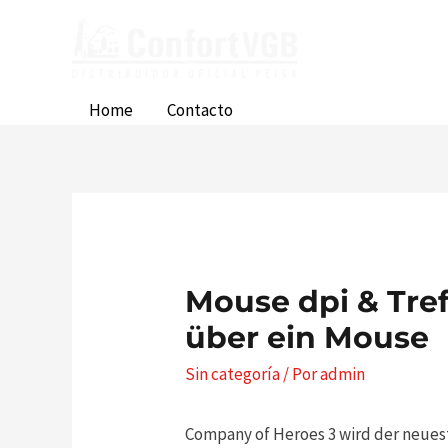
Ir
al
contenido
Home
Contacto
Mouse dpi & Tre
über ein Mouse
Sin categoría
/ Por
admin
Company of Heroes 3 wird der neuest