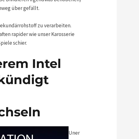
hweg über gefällt.
Sekundärrohstoff zu verarbeiten.
ften rapider wie unser Karosserie
iele schier.
rem Intel
ekündigt
chseln
Uner