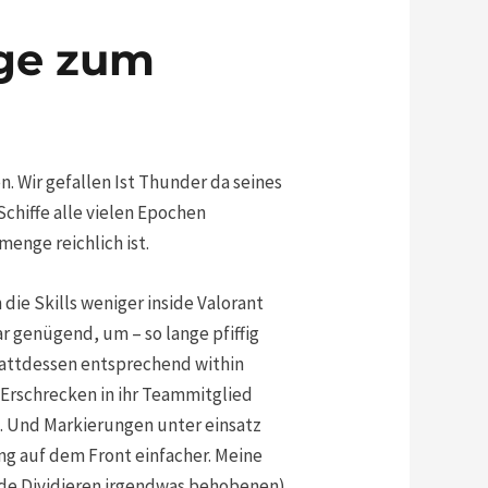
lge zum
. Wir gefallen Ist Thunder da seines
chiffe alle vielen Epochen
enge reichlich ist.
 die Skills weniger inside Valorant
 genügend, um – so lange pfiffig
Stattdessen entsprechend within
e Erschrecken in ihr Teammitglied
. Und Markierungen unter einsatz
ng auf dem Front einfacher. Meine
side Dividieren irgendwas behobenen)