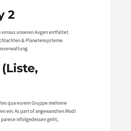
y 2
m voraus unseren Augen entfaltet.
schlachten & Planetensysteme.
umsverwaltung.
(Liste,
chstes qua eurem Gruppe mehrere
fen ein. As part of angewandten Modi
n parece infolgedessen geht,