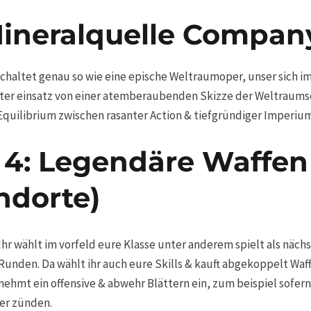
Mineralquelle Compan
schaltet genau so wie eine epische Weltraumoper, unser sich i
unter einsatz von einer atemberaubenden Skizze der Weltraum
 Equilibrium zwischen rasanter Action & tiefgründiger Imperi
4: Legendäre Waffen 
ndorte)
Ihr wählt im vorfeld eure Klasse unter anderem spielt als nä
Runden. Da wählt ihr auch eure Skills & kauft abgekoppelt Waf
nehmt ein offensive & abwehr Blättern ein, zum beispiel sofer
er zünden.