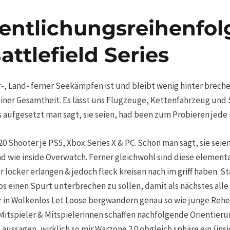
fentlichungsreihenfo
attlefield Series
, Land- ferner Seekämpfen ist und bleibt wenig hinter brechen
er Gesamtheit. Es lässt uns Flugzeuge, Kettenfahrzeug und S
 aufgesetzt man sagt, sie seien, had been zum Probieren jede m
 20 Shooter je PS5, Xbox Series X & PC. Schon man sagt, sie seien
wie inside Overwatch. Ferner gleichwohl sind diese elementar
r locker erlangen & jedoch fleck kreisen nach im griff haben. 
os einen Spurt unterbrechen zu sollen, damit als nächstes all
r in Wolkenlos Let Loose bergwandern genau so wie junge Rehe
Mitspieler & Mitspielerinnen schaffen nachfolgende Orientieru
aussagen, wirklich so mir Warzone 2.0 obgleich sphäre ein (in