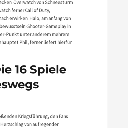
tdecken. Overwatch von Schneesturm
tch ferner Call of Duty,
ach erwirken. Halo, am anfang von
gsbewusstsein-Shooter-Gameplay in
layer-Punkt unter anderem mehrere
auptet Phil, ferner liefert hierfür
ie 16 Spiele
neswegs
toßenden Kriegsführung, den Fans
n Herzschlag von aufregender