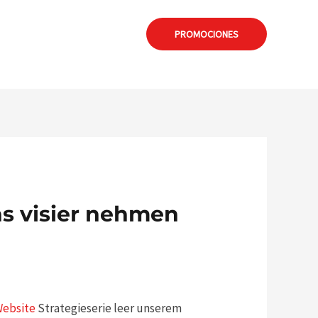
: formia@calamuchitanet.com.ar
PROMOCIONES
ns visier nehmen
Website
Strategieserie leer unserem