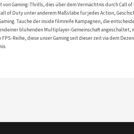
t von Gaming-Thrills, dies über dem Vermächtnis durch Call of 
 Call of Duty unter anderem Maßstäbe für jedes Action, Gesch
er Gaming. Tauche der inside filmreife Kampagnen, die entsch
gendeiner blühenden Multiplayer-Gemeinschaft angeschaltet, w
iese FPS-Reihe, diese unser Gaming seit dieser zeit via dem Dez
is.