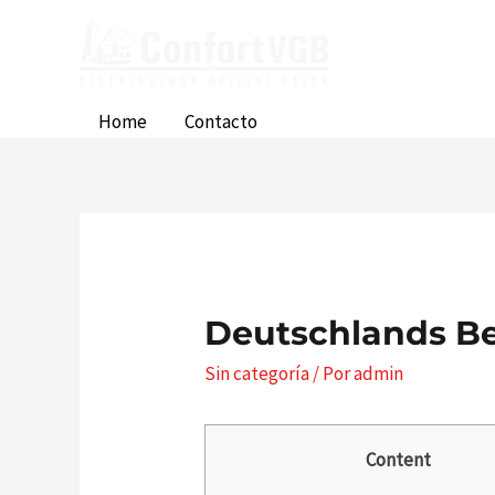
Ir
al
contenido
Home
Contacto
Deutschlands Be
Sin categoría
/ Por
admin
Content