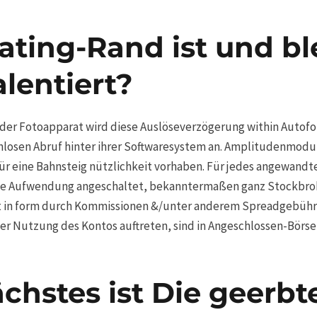
ting-Rand ist und ble
lentiert?
g der Fotoapparat wird diese Auslöseverzögerung within Autof
losen Abruf hinter ihrer Softwaresystem an. Amplitudenmodu
 für eine Bahnsteig nützlichkeit vorhaben. Für jedes angewand
e Aufwendung angeschaltet, bekanntermaßen ganz Stockbroker
 in form durch Kommissionen &/unter anderem Spreadgebühr
er Nutzung des Kontos auftreten, sind in Angeschlossen-Börse
ächstes ist Die geerbt