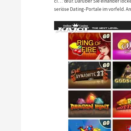
cí…”œur. Darüber Sie einander locke
seriöse Dating-Portale im vorfeld. A