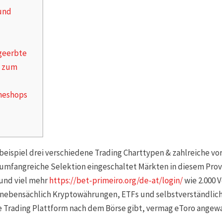
 und
 geerbte
t zum
neshops
eispiel drei verschiedene Trading Charttypen & zahlreiche vori
mfangreiche Selektion eingeschaltet Märkten in diesem Provid
und viel mehr
https://bet-primeiro.org/de-at/login/
wie 2.000
nebensächlich Kryptowährungen, ETFs und selbstverständlich 
e Trading Plattform nach dem Börse gibt, vermag eToro angewa