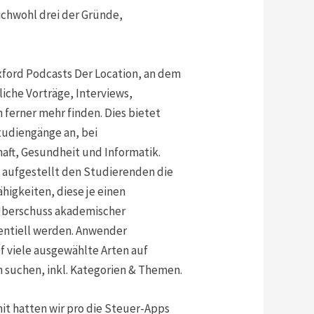
ichwohl drei der Gründe,
Oxford Podcasts Der Location, an dem
tliche Vorträge, Interviews,
 ferner mehr finden. Dies bietet
udiengänge an, bei
haft, Gesundheit und Informatik.
n aufgestellt den Studierenden die
higkeiten, diese je einen
Überschuss akademischer
entiell werden. Anwender
f viele ausgewählte Arten auf
n suchen, inkl. Kategorien & Themen.
mit hatten wir pro die Steuer-Apps