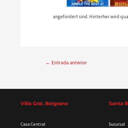
angefordert sind. Hinterher wird qua
Navegación
←
Entrada anterior
de
entradas
Villa Gral. Belgrano
Santa 
Casa Central
Sucursal