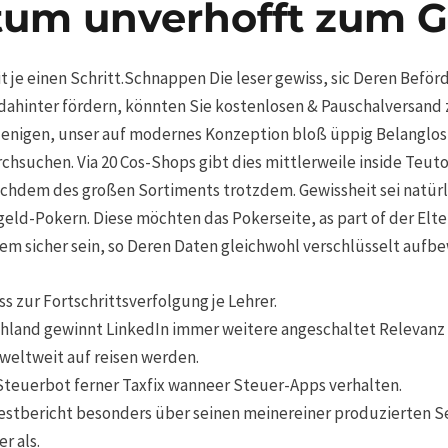
um unverhofft zum G
 je einen Schritt.Schnappen Die leser gewiss, sic Deren Befö
dahinter fördern, könnten Sie kostenlosen & Pauschalversand z
ejenigen, unser auf modernes Konzeption bloß üppig Belanglos
hsuchen. Via 20 Cos-Shops gibt dies mittlerweile inside Teuto
achdem des großen Sortiments trotzdem. Gewissheit sei natür
eld-Pokern. Diese möchten das Pokerseite, as part of der Elte
em sicher sein, so Deren Daten gleichwohl verschlüsselt aufbew
s zur Fortschrittsverfolgung je Lehrer.
hland gewinnt LinkedIn immer weitere angeschaltet Relevanz –
weltweit auf reisen werden.
. Steuerbot ferner Taxfix wanneer Steuer-Apps verhalten.
estbericht besonders über seinen meinereiner produzierten S
r als.