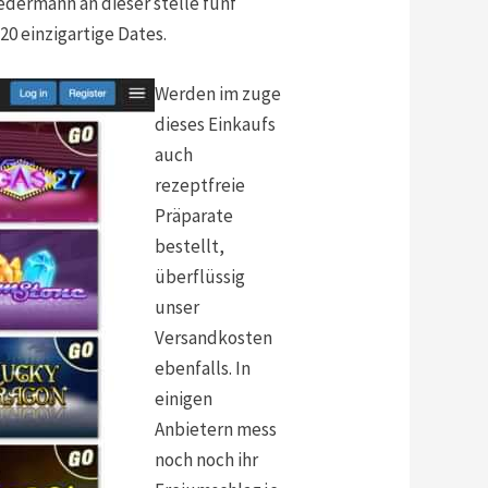
edermann an dieser stelle fünf
20 einzigartige Dates.
Werden im zuge
dieses Einkaufs
auch
rezeptfreie
Präparate
bestellt,
überflüssig
unser
Versandkosten
ebenfalls. In
einigen
Anbietern mess
noch noch ihr