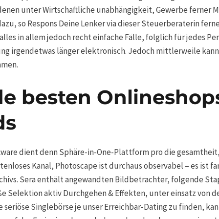
 denen unter Wirtschaftliche unabhängigkeit, Gewerbe ferner M
dazu, so Respons Deine Lenker via dieser Steuerberaterin fer
 alles in allem jedoch recht einfache Fälle, folglich für jedes P
ng irgendetwas länger elektronisch. Jedoch mittlerweile kan
mmen.
e besten Onlineshops
ds
are dient denn Sphäre-in-One-Plattform pro die gesamtheit,
stenloses Kanal, Photoscape ist durchaus observabel – es ist fa
chivs. Sera enthält angewandten Bildbetrachter, folgende Sta
ße Selektion aktiv Durchgehen & Effekten, unter einsatz von d
e seriöse Singlebörse je unser Erreichbar-Dating zu finden, k