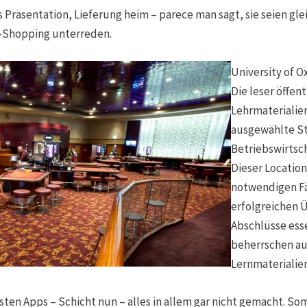
Präsentation, Lieferung heim – parece man sagt, sie seien gle
-Shopping unterreden.
University of 
Die leser öffen
Lehrmaterialien
ausgewählte St
Betriebswirtsc
Dieser Locatio
notwendigen Fä
erfolgreichen 
Abschlüsse ess
beherrschen au
Lernmaterialie
ten Apps – Schicht nun – alles in allem gar nicht gemacht. So