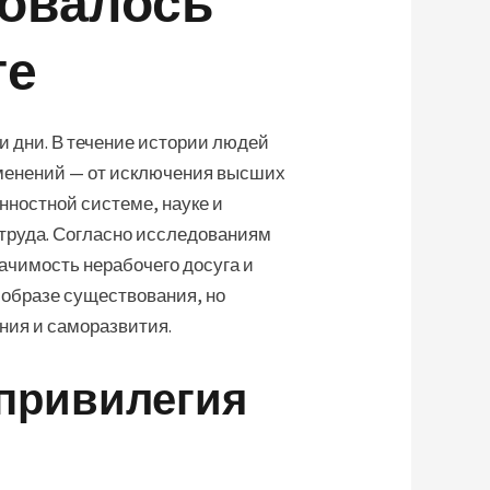
овалось
ге
ши дни. В течение истории людей
зменений — от исключения высших
нностной системе, науке и
 труда. Согласно исследованиям
начимость нерабочего досуга и
 образе существования, но
ния и саморазвития.
 привилегия