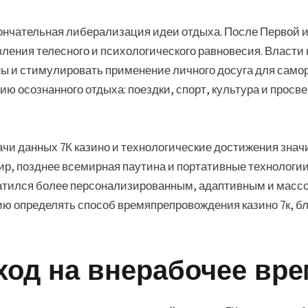
ончательная либерализация идеи отдыха. После Первой и
ления телесного и психологического равновесия. Власти
ны и стимулировать применение личного досуга для само
ю осознанного отдыха: поездки, спорт, культура и про
и данных 7К казино и технологические достижения зна
фир, позднее всемирная паутина и портативные технолог
ратился более персонализированным, адаптивным и масс
ию определять способ времяпрепровождения казино 7к, б
ход на внерабочее вр