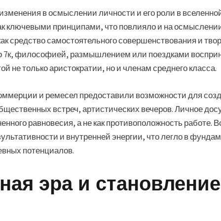
зменения в осмыслении личности и его роли в вселенной.
к ключевыми принципами, что повлияло и на осмыслении
ак средство самостоятельного совершенствования и твор
но 7к, философией, размышлением или поездками воспр
ой не только аристократии, но и членам среднего класса.
коммерции и ремесел предоставили возможности для соз
щественных встреч, артистических вечеров. Личное досуг
енного равновесия, а не как противоположность работе. В
ультативности и внутренней энергии, что легло в фунда
евных потенциалов.
ная эра и становление