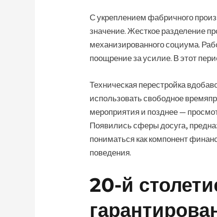
С укреплением фабричного произв
значение. Жесткое разделение пр
механизированного социума. Раб
поощрение за усилие. В этот пер
Техническая перестройка вдобаво
использовать свободное времяпр
мероприятия и позднее — просмо
Появились сферы досуга, предна
пониматься как компонент финан
поведения.
20-й столети
гарантирова