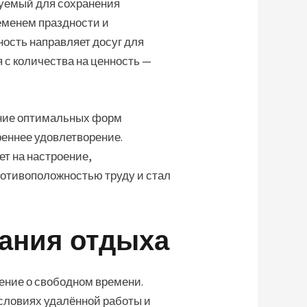
буемый для сохранения
ременем праздности и
ость направляет досуг для
 с количества на ценность —
ание оптимальных форм
еннее удовлетворение.
ет на настроение,
ротивоположностью труду и стал
ания отдыха
ение о свободном времени.
условиях удалённой работы и