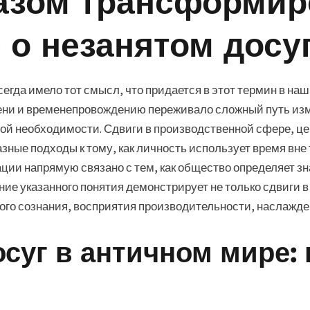
азом трансформир
 о незанятом досу
сегда имело тот смысл, что придается в этот термин в на
мени и временепровождению переживало сложный путь и
ой необходимости. Сдвиги в производственной сфере, це
зные подходы к тому, как личность использует время вне
ации напрямую связано с тем, как общество определяет з
ние указанного понятия демонстрирует не только сдвиги в
ого сознания, восприятия производительности, наслажде
суг в античном мире: