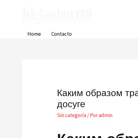
Ir
al
contenido
Home
Contacto
Каким образом тр
досуге
Sin categoría
/ Por
admin