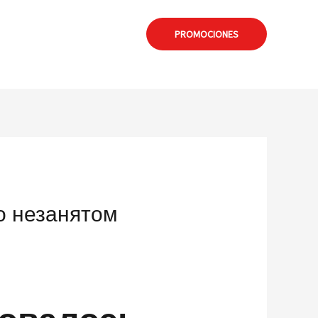
: formia@calamuchitanet.com.ar
PROMOCIONES
о незанятом