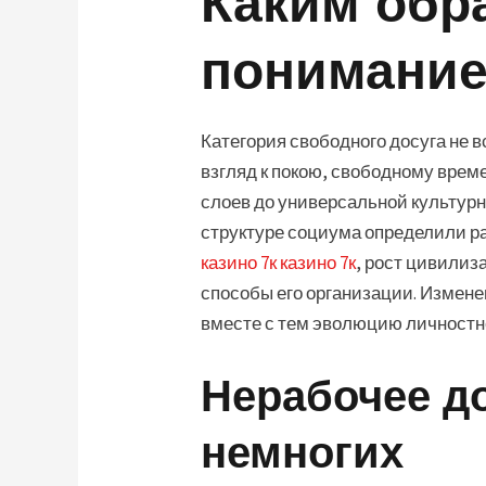
Каким обр
понимание
Категория свободного досуга не в
взгляд к покою, свободному вре
слоев до универсальной культурн
структуре социума определили ра
казино 7к казино 7к
, рост цивилиз
способы его организации. Измене
вместе с тем эволюцию личностн
Нерабочее до
немногих