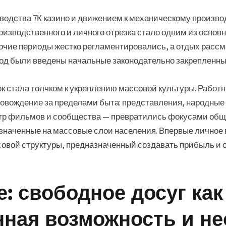
одства 7К казино и движением к механическому производ
оизводственного и личного отрезка стало одним из основ
очие периоды жестко регламентировались, а отдых рассм
иод были введены начальные законодательно закрепленны
к стала толчком к укреплению массовой культуры. Работн
овождение за пределами быта: представления, народные 
тр фильмов и сообщества — превратились фокусами общес
значенные на массовые слои населения. Впервые личное
совой структуры, предназначенный создавать прибыль и
е: свободное досуг как
нная возможность и н