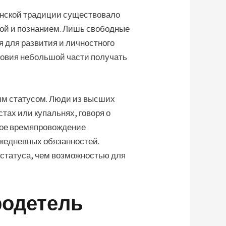
инской традиции существовало
рой и познанием. Лишь свободные
 для развития и личностного
ловия небольшой части получать
ым статусом. Люди из высших
ах или купальнях, говоря о
дное времяпровождение
жедневных обязанностей.
 статуса, чем возможностью для
родетель