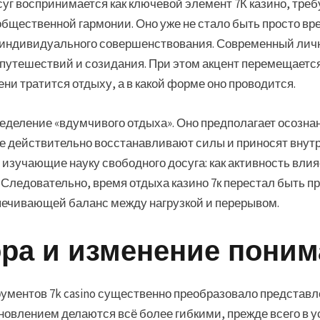
уг воспринимается как ключевой элемент 7К казино, тре
общественной гармонии. Оно уже не стало быть просто в
индивидуального совершенствования. Современный личн
 путешествий и созидания. При этом акцент перемещается
мени тратится отдыху, а в какой форме оно проводится.
еделение «вдумчивого отдыха». Оно предполагает осозн
 действительно восстанавливают силы и приносят внутр
зучающие науку свободного досуга: как активность влия
Следовательно, время отдыха казино 7к перестал быть п
спечивающей баланс между нагрузкой и перерывом.
ра и изменение поним
ментов 7k casino существенно преобразовало представл
овлением делаются всё более гибкими, прежде всего в 