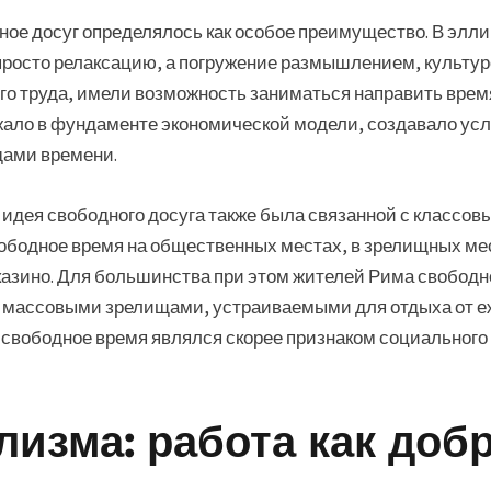
ное досуг определялось как особое преимущество. В элл
 просто релаксацию, а погружение размышлением, культу
о труда, имели возможность заниматься направить время
ежало в фундаменте экономической модели, создавало ус
ами времени.
идея свободного досуга также была связанной с классов
бодное время на общественных местах, в зрелищных мест
 казино. Для большинства при этом жителей Рима свобо
 массовыми зрелищами, устраиваемыми для отдыха от е
 свободное время являлся скорее признаком социального
лизма: работа как доб