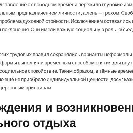
едставление о свободном времени пережило глубокие изм
льным предназначением личности, а лень — грехом. Сво
 проблема духовной стойкости. Исключением оставались 
и поклонения. Они имели важную социальную роль, объе
рогих трудовых правил сохранялись варианты неформаль
и формы выполняли временным способом снятия для внут
оциальное спокойствие. Таким образом, в тёмные време
 ещё не приобрело индивидуальной ценности: досуг кази
церковным принципам.
ждения и возникновен
ьного отдыха