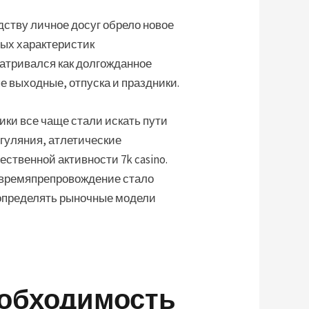
ству личное досуг обрело новое
ных характеристик
атривался как долгожданное
е выходные, отпуска и праздники.
ики все чаще стали искать пути
гуляния, атлетические
твенной активности 7k casino.
 времяпрепровождение стало
 определять рыночные модели
еобходимость