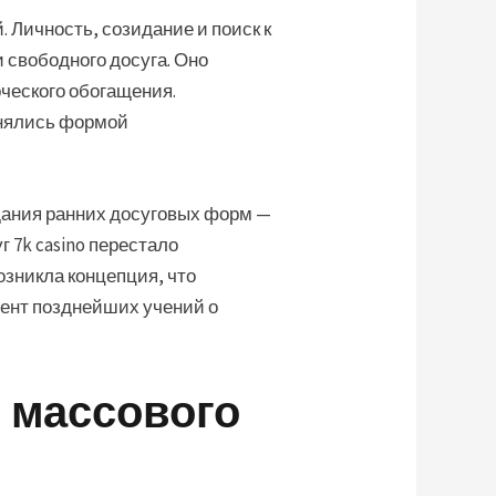
 Личность, созидание и поиск к
 свободного досуга. Оно
ческого обогащения.
инялись формой
дания ранних досуговых форм —
 7k casino перестало
озникла концепция, что
мент позднейших учений о
 массового