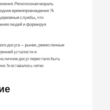
енения. Религиозная мораль
бодное времяпровождение 7k
церковные службы, что
диняя людей и формируя
ного досуга — рынки, ремесленные
ренней усталости и
на личное досуг перестало быть
но 7к оставалось четко
ие