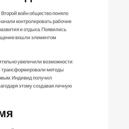
 Второй войн общество поняло
 начали контролировать рабочие
развития и отдыха. Появились
свещение вошли элементом
чительно увеличили возможности
ии трансформировали методы
овым. Индивид получил
лагодаря этому создавая личную
емя