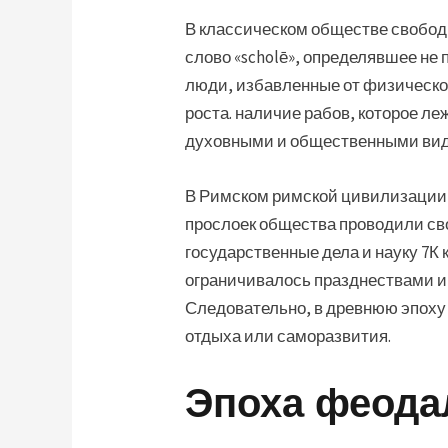
В классическом обществе свобод
слово «scholē», определявшее не
люди, избавленные от физическог
роста. наличие рабов, которое л
духовными и общественными вид
В Римском римской цивилизации 
прослоек общества проводили сво
государственные дела и науку 7К
ограничивалось празднествами и
Следовательно, в древнюю эпоху
отдыха или саморазвития.
Эпоха феода