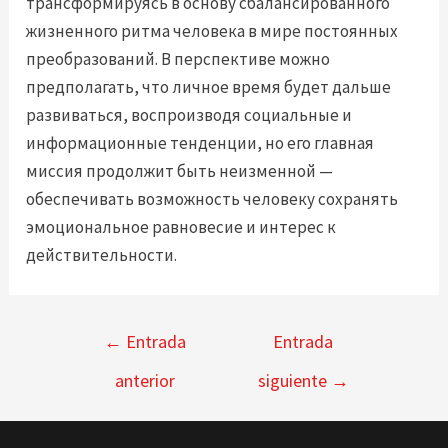
трансформируясь в основу сбалансированного
жизненного ритма человека в мире постоянных
преобразований. В перспективе можно
предполагать, что личное время будет дальше
развиваться, воспроизводя социальные и
информационные тенденции, но его главная
миссия продолжит быть неизменной —
обеспечивать возможность человеку сохранять
эмоциональное равновесие и интерес к
действительности.
Navegación
←
Entrada
Entrada
de
anterior
siguiente
→
entradas