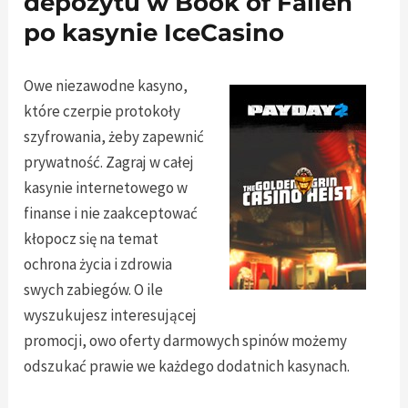
depozytu w Book of Fallen
po kasynie IceCasino
Owe niezawodne kasyno,
które czerpie protokoły
szyfrowania, żeby zapewnić
prywatność. Zagraj w całej
kasynie internetowego w
finanse i nie zaakceptować
kłopocz się na temat
ochrona życia i zdrowia
swych zabiegów. O ile
wyszukujesz interesującej
promocji, owo oferty darmowych spinów możemy
odszukać prawie we każdego dodatnich kasynach.