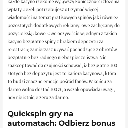
każde kasyno rzekome wyjąwszy konieczności złożenia
wpłaty. Jeżeli potrzebujesz otrzymać więcej
wiadomości na temat gratisowych spinów jak i również
pozostałych dodatkowych reklamy, owe zachęcamy do
pozycje książkowe.
Owe oczywiście w jednym z takich
kasyno bezpłatne spiny z brakiem depozytu za
rejestrację zamierzasz używać pochodzące z obrotów
bezpłatnie bez żadnego niebezpieczeństwa. Nie
zaakceptować da czujności schować, iż bezpłatne 100
złotych bez depozytu jest to kariera kasynowa, która
to budzi znaczne emocje pośród fanów. W końcu za
darmo wolno dostać 100 zł, a wszak opowiada uwagi,
hdy nie istnieje zero za darmo.
Quickspin gry na
automatach: Odbierz bonus