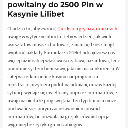
powitalny do 2500 Pln w
Kasynie Lilibet
Chodzi o to, aby zwrócić
Quickspin gry na automatach
uwagę w wytyczne obrotu, żeby wiedzieć, jak wiele
warsztatów musisz zbudować, zanim będziesz mógł
wypłacić nakłady. Formularza GGBet odnajdziesz coś
więcej niż idealnej właściwości zabawę hazardową, lecz
podobnie system bonusowy, jaki nie ma konkurencji. W
całej wszelkim online kasyno nadprogram za
rejestracje przybiera podobną odmianę oraz w każdej
sytuacji wydaje się uwielbiany poprzez internautów, z
uwagi na nieduże progi wejścia. Ten typ bonusu może
pochwalić się sporym zaciekawieniem pośród
internautów, bo pozwala na grę jak i również opcja
wygranej bez ryzyka grono zabiegów.