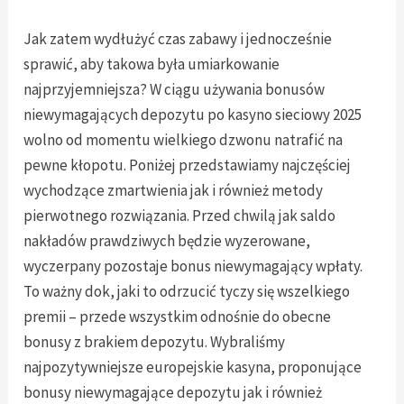
Jak zatem wydłużyć czas zabawy i jednocześnie
sprawić, aby takowa była umiarkowanie
najprzyjemniejsza? W ciągu używania bonusów
niewymagających depozytu po kasyno sieciowy 2025
wolno od momentu wielkiego dzwonu natrafić na
pewne kłopotu. Poniżej przedstawiamy najczęściej
wychodzące zmartwienia jak i również metody
pierwotnego rozwiązania. Przed chwilą jak saldo
nakładów prawdziwych będzie wyzerowane,
wyczerpany pozostaje bonus niewymagający wpłaty.
To ważny dok, jaki to odrzucić tyczy się wszelkiego
premii – przede wszystkim odnośnie do obecne
bonusy z brakiem depozytu. Wybraliśmy
najpozytywniejsze europejskie kasyna, proponujące
bonusy niewymagające depozytu jak i również