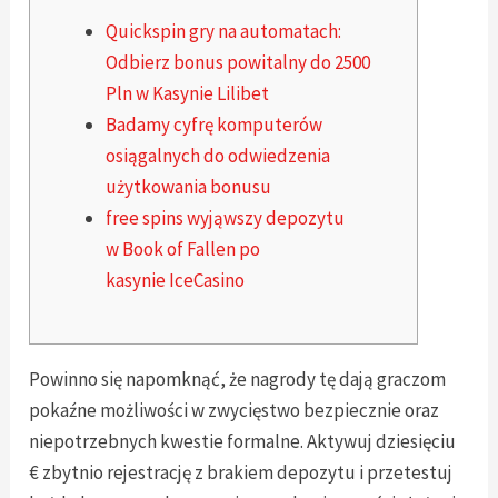
Quickspin gry na automatach:
Odbierz bonus powitalny do 2500
Pln w Kasynie Lilibet
Badamy cyfrę komputerów
osiągalnych do odwiedzenia
użytkowania bonusu
free spins wyjąwszy depozytu
w Book of Fallen po
kasynie IceCasino
Powinno się napomknąć, że nagrody tę dają graczom
pokaźne możliwości w zwycięstwo bezpiecznie oraz
niepotrzebnych kwestie formalne. Aktywuj dziesięciu
€ zbytnio rejestrację z brakiem depozytu i przetestuj