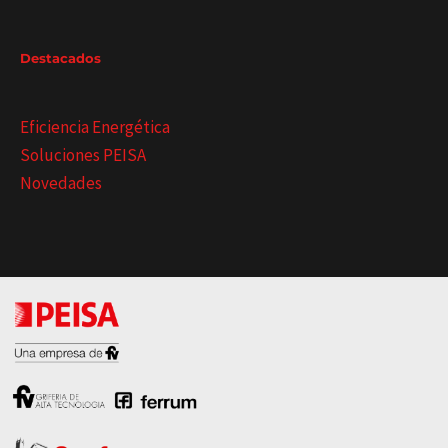
Destacados
Eficiencia Energética
Soluciones PEISA
Novedades