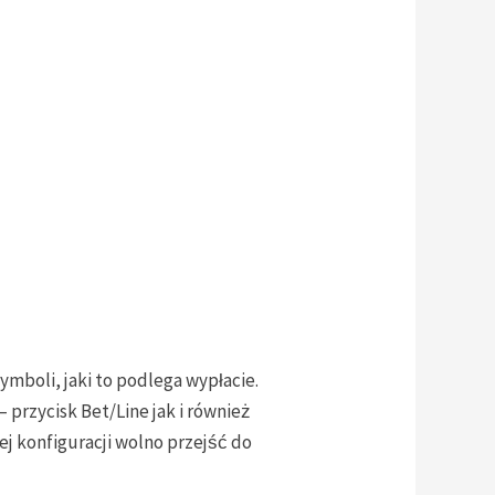
mboli, jaki to podlega wypłacie.
przycisk Bet/Line jak i również
ej konfiguracji wolno przejść do