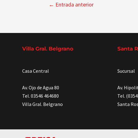
Navegación
←
Entrada anterior
de
entradas
Villa Gral. Belgrano
Santa 
Casa Central
Sucursal
Av. Ojo de Agua 80
Av. Hipol
Tel. 03546 464680
Tel. (0354
Villa Gral. Belgrano
Santa Ros