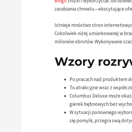
Bingo
zniżki i wykorzystać do odwie
zarabiania chmielu—ekscytujące ofe
Istnieje mnóstwo stron internetowyc
Cokolwiek niżej umiarkowanej w bran
milionów obrotów. Wykonywane szacun
Wzory rozry
Po pracach nad produktem dos
To atrakcyjne wraz z współcz
Columbus Deluxe może okazać
gierek bębnowych bez wychod
W sytuacji ponownego wyboru
się pomylił, przegra swą dot