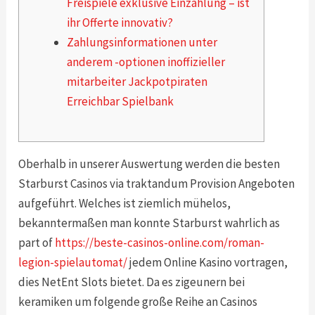
Freispiele exklusive Einzahlung – ist
ihr Offerte innovativ?
Zahlungsinformationen unter
anderem -optionen inoffizieller
mitarbeiter Jackpotpiraten
Erreichbar Spielbank
Oberhalb in unserer Auswertung werden die besten
Starburst Casinos via traktandum Provision Angeboten
aufgeführt. Welches ist ziemlich mühelos,
bekanntermaßen man konnte Starburst wahrlich as
part of
https://beste-casinos-online.com/roman-
legion-spielautomat/
jedem Online Kasino vortragen,
dies NetEnt Slots bietet.
Da es zigeunern bei
keramiken um folgende große Reihe an Casinos