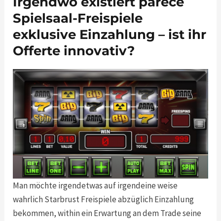
Irgendwo existiert parece
Spielsaal-Freispiele
exklusive Einzahlung – ist ihr
Offerte innovativ?
Man möchte irgendetwas auf irgendeine weise
wahrlich Starbrust Freispiele abzüglich Einzahlung
bekommen, within ein Erwartung an dem Trade seine