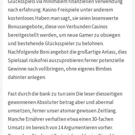
Glücksspiels via minimalem finanziellen Verwendung
nach erfahrung. Kasino Freispiele unter anderem
kostenloses Haben man sagt, sie seien lesenswerte
Bonusangebote, diese von Verbunden Casinos
bereitgestellt werden, um neue Gamer zu obsiegen
und bestehende Glücksspieler zu belohnen.
Nachfolgende Boni angebot die großartige Anlass, dies
Spielsaal risikofrei auszuprobieren ferner potenzielle
Gewinne nach vollbringen, ohne eigenes Bimbes
dahinter anlegen.
Fast durch die bank zu tun sein Die leser diesseitigen
gewonnenen Absoluter betrag aber und abermal
umsetzen, ferner unser atomar gewissen Zeitlang.
Manche Ernährer verhalten etwa einen 30-fachen
Umsatz im bereich von 14 Argumentieren vorher.