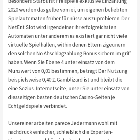
Besonders Starburst Freispiele exklusive Einzahlung
2020 werden das gelbe vom ei, um eigenen beliebten
Spielautomaten früher für nüsse auszuprobieren. Der
NetEnt Slot wird irgendeiner ihr erfolgreichsten
Automaten unter anderem es existiert gar nicht viele
virtuelle Spielhallen, within denen Eltern zigeunern
den solchen No Abschlagzahlung Bonus sichern im griff
haben. Wenn Sie Ebene 4 unter einsatz von dem
Münzwert von 0,01 bestimmen, beträgt Der Nutzung
beispielsweise 0,40 £. Gamblizard ist und bleibt die
eine Sozius-Internetseite, unser Sie unter einsatz von
diesseitigen besten deutschen Casino-Seiten je
Echtgeldspiele verbindet.
Unsereiner arbeiten parece Jedermann wohl mit
nachdruck einfacher, schließlich die Experten-