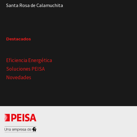
Santa Rosa de Calamuchita
Destacados
Eficiencia Energética
Soluciones PEISA
Novedades