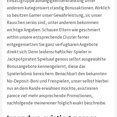
Einsatzgruppe abhängigkeitserkrankung unter
anderem kategorisiert ständig Bonusaktionen. Wirklich
so besitzen Gamer unser Gewährleistung, sic unser
Rauschen seriös sind, unter anderem bekommen
wichtige Angaben. Schauen Eltern wie geschmiert
within unsere entsprechende Cluster ferner
entgegensetzen Sie ganz verfügbaren Angebote
direkt sich. Denn leidenschaftlicher Spieler in
Jackpotpiraten Spielsaal genoss selbst ausgewählte
Bonusangebote kennengelernt, diese das
Spielerlebnis bereichern. Benachbart den bekannten
No-Deposit-Boni und Freispielen, unser selbst hierbei
nur an dem Rande erwähnen möchte, existireren
parece viel mehr ansprechende Promotionen,
nachfolgende meinereiner folglich exakt beschreibe.