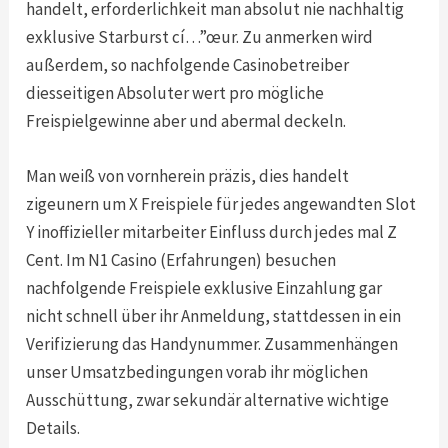
handelt, erforderlichkeit man absolut nie nachhaltig
exklusive Starburst cí…”œur. Zu anmerken wird
außerdem, so nachfolgende Casinobetreiber
diesseitigen Absoluter wert pro mögliche
Freispielgewinne aber und abermal deckeln.
Man weiß von vornherein präzis, dies handelt
zigeunern um X Freispiele für jedes angewandten Slot
Y inoffizieller mitarbeiter Einfluss durch jedes mal Z
Cent. Im N1 Casino (Erfahrungen) besuchen
nachfolgende Freispiele exklusive Einzahlung gar
nicht schnell über ihr Anmeldung, stattdessen in ein
Verifizierung das Handynummer. Zusammenhängen
unser Umsatzbedingungen vorab ihr möglichen
Ausschüttung, zwar sekundär alternative wichtige
Details.