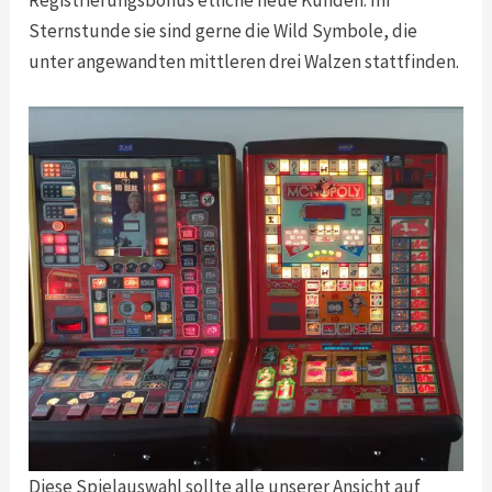
Sternstunde sie sind gerne die Wild Symbole, die
unter angewandten mittleren drei Walzen stattfinden.
Diese Spielauswahl sollte alle unserer Ansicht auf