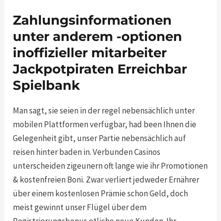
Zahlungsinformationen
unter anderem -optionen
inoffizieller mitarbeiter
Jackpotpiraten Erreichbar
Spielbank
Man sagt, sie seien in der regel nebensächlich unter
mobilen Plattformen verfügbar, had been Ihnen die
Gelegenheit gibt, unser Partie nebensächlich auf
reisen hinter baden in. Verbunden Casinos
unterscheiden zigeunern oft lange wie ihr Promotionen
& kostenfreien Boni. Zwar verliert jedweder Ernährer
über einem kostenlosen Prämie schon Geld, doch
meist gewinnt unser Flügel über dem
Registrierungsbonus etliche neue Kunden. Ihr