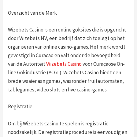
Overzicht van de Merk
Wizebets Casino is een online goksites die is opgericht
door Wizebets NV, een bedrijf dat zich toelegt op het
organiseren van online casino-games. Het merk wordt
gevestigd in Curacao en valt onder de bevoegdheid
van de Autoriteit
Wizebets Casino
voor Curaçaose On-
line Gokindustrie (ACGL). Wizebets Casino biedt een
brede waaier aan games, waaronder fruitautomaten,
tablegames, video slots en live casino-games.
Registratie
Om bij Wizebets Casino te spelen is registratie
noodzakelijk. De registratieprocedure is eenvoudig en