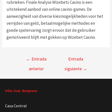
rubrieken. Finale Analyse Wizebets Casino is een
uitstekend aanbod van online casino-games. De
aanwezigheid van diverse kiesmogelijkheden voor het
verrijden van geld, betaalmogelijke methodes en
goede spelervaring zorgt ervoor dat de gebruiker
gemotiveerd blijft met gokken op Wizebet Casino.
Navegación
←
Entrada
Entrada
de
anterior
siguiente
→
entradas
Villa Gral. Belgrano
Casa Central