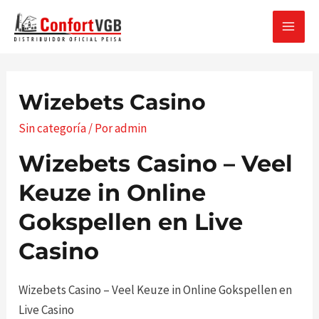
Ir
al
MAI
contenido
MEN
Wizebets Casino
Sin categoría
/ Por
admin
Wizebets Casino – Veel
Keuze in Online
Gokspellen en Live
Casino
Wizebets Casino – Veel Keuze in Online Gokspellen en
Live Casino