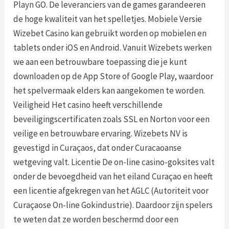
Playn GO. De leveranciers van de games garandeeren
de hoge kwaliteit van het spelletjes. Mobiele Versie
Wizebet Casino kan gebruikt worden op mobielen en
tablets onder iOS en Android. Vanuit Wizebets werken
we aan een betrouwbare toepassing die je kunt
downloaden op de App Store of Google Play, waardoor
het spelvermaak elders kan aangekomen te worden.
Veiligheid Het casino heeft verschillende
beveiligingscertificaten zoals SSL en Norton voor een
veilige en betrouwbare ervaring. Wizebets NV is
gevestigd in Curaçaos, dat onder Curacaoanse
wetgeving valt. Licentie De on-line casino-goksites valt
onder de bevoegdheid van het eiland Curaçao en heeft
een licentie afgekregen van het AGLC (Autoriteit voor
Curaçaose On-line Gokindustrie). Daardoor zijn spelers
te weten dat ze worden beschermd door een