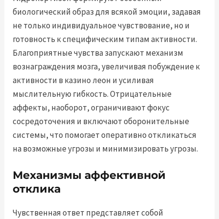
биологический образ для всякой эмоции, задавая
не только индивидуальное чувствование, но и
готовность к специфическим типам активности.
Благоприятные чувства запускают механизм
вознаграждения мозга, увеличивая побуждение к
активности в казино леон и усиливая
мыслительную гибкость. Отрицательные
аффекты, наоборот, ограничивают фокус
сосредоточения и включают оборонительные
системы, что помогает оперативно откликаться
на возможные угрозы и минимизировать угрозы.
Механизмы аффективной
отклика
Чувственная ответ представляет собой