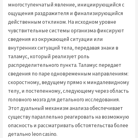
многоступенчатый явление, инициирующийся с
ощущения раздражителя и финализирующийся
действенным откликом. На исходном уровне
чувствительные системы организма фиксируют
сведения из окружающей ситуации или
внутренних ситуаций тела, передавая знаки в
таламус, который реализует роль
распределительного пункта. Таламус передает
сведения по паре одновременным направлениям:
скоростному, ведущему прямо к миндалевидному
телу, и постепенному, следующему через область
головного мозга для детального исследования.
Этот дуальный механизм анализа обеспечивает
существу параллельно реагировать на возможную
опасность и рассматривать обстоятельства более
детально leon casino.