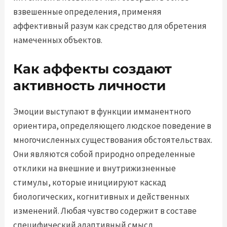
взвешенные определения, применяя
аффективный разум как средство для обретения
намеченных объектов.
Как аффекты создают
активность личности
Эмоции выступают в функции имманентного
ориентира, определяющего людское поведение в
многочисленных существования обстоятельствах.
Они являются собой природно определенные
отклики на внешние и внутрижизненные
стимулы, которые инициируют каскад
биологических, когнитивных и действенных
изменений. Любая чувство содержит в составе
специфический адаптивный смысл,