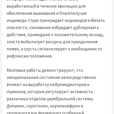
выработанный в течении эволюции для
обеспечения выживания и благополучия
индивида. Страх принуждает индивидов избегать
опасности, ликование побуждает дублировать
действия, приведшие к положительному исходу,
злость мобилизует ресурсы для преодоления
помех, а грусть сигнализирует о необходимости
рефлексии положения.
Мозговые работы демонстрируют, что
эмоциональные состояния непосредственно
влияют на выработку нейромедиаторов и
гормонов, которые регулируют активность
различных отделов церебральной системы.
Допамин, серотонин, норэпинефрин и
гидрокортизон формируют особенный