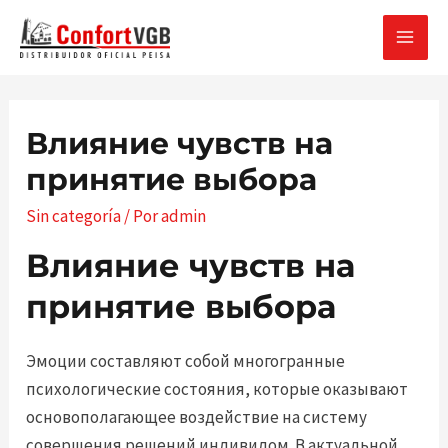
Ir
al
MAI
contenido
MEN
Влияние чувств на
принятие выбора
Sin categoría
/ Por
admin
Влияние чувств на
принятие выбора
Эмоции составляют собой многогранные
психологические состояния, которые оказывают
основополагающее воздействие на систему
совершения решений индивидом. В актуальной