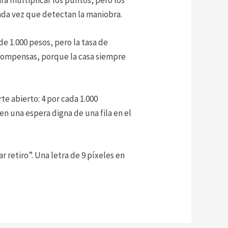
ada vez que detectan la maniobra.
e 1.000 pesos, pero la tasa de
ecompensas, porque la casa siempre
e abierto: 4 por cada 1.000
en una espera digna de una fila en el
r retiro”. Una letra de 9 píxeles en