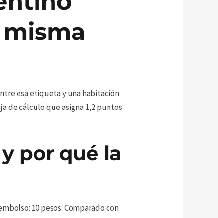
entino”
a misma
entre esa etiqueta y una habitación
oja de cálculo que asigna 1,2 puntos
y por qué la
eembolso: 10 pesos. Comparado con