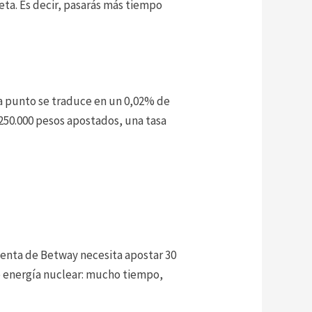
eta. Es decir, pasarás más tiempo
ada punto se traduce en un 0,02% de
250.000 pesos apostados, una tasa
cuenta de Betway necesita apostar 30
 de energía nuclear: mucho tiempo,