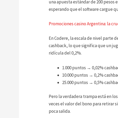
una apuesta estándar de 200 pesos en
esperando que el software cargue q
Promociones casino Argentina: la cr
En Codere, la escala de nivel parte d
cashback, lo que significa que un j
ridícula del 0,2%.
1.000 puntos → 0,02% cashba
10.000 puntos → 0,2% cashba
25.000 puntos → 0,5% cashba
Pero la verdadera trampa está en los
veces el valor del bono para retirar 
poca salida.