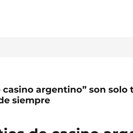
Tel. 03546 - 464860 - E-mail
e casino argentino” son solo 
 de siempre