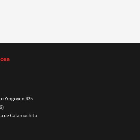
Rosa
ito Yrogoyen 425
6)
a de Calamuchita