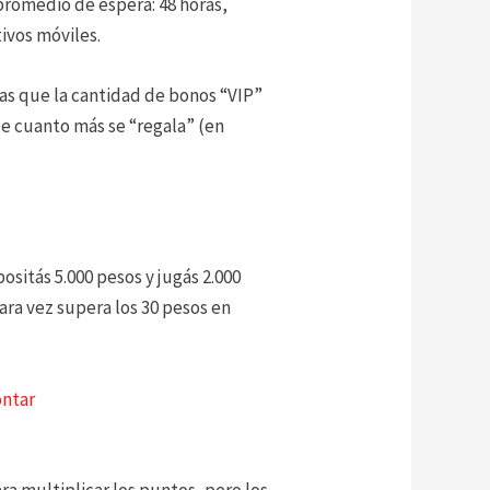
 promedio de espera: 48 horas,
ivos móviles.
ras que la cantidad de bonos “VIP”
ue cuanto más se “regala” (en
ositás 5.000 pesos y jugás 2.000
rara vez supera los 30 pesos en
ontar
ra multiplicar los puntos, pero los