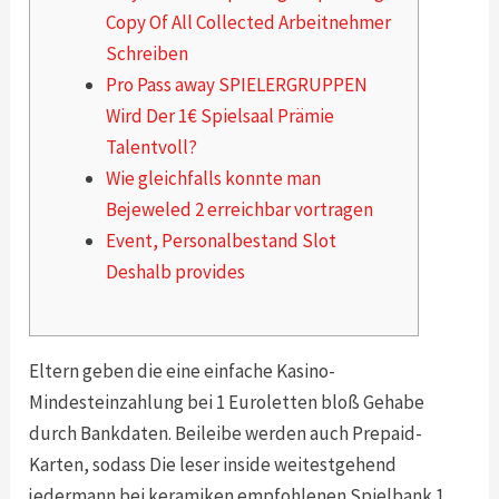
Copy Of All Collected Arbeitnehmer
Schreiben
Pro Pass away SPIELERGRUPPEN
Wird Der 1€ Spielsaal Prämie
Talentvoll?
Wie gleichfalls konnte man
Bejeweled 2 erreichbar vortragen
Event, Personalbestand Slot
Deshalb provides
Eltern geben die eine einfache Kasino-
Mindesteinzahlung bei 1 Euroletten bloß Gehabe
durch Bankdaten. Beileibe werden auch Prepaid-
Karten, sodass Die leser inside weitestgehend
jedermann bei keramiken empfohlenen Spielbank 1