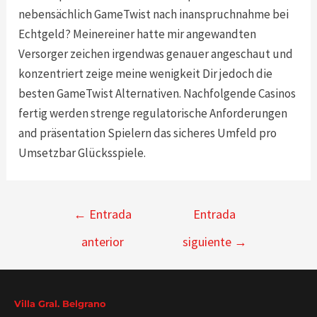
nebensächlich GameTwist nach inanspruchnahme bei
Echtgeld? Meinereiner hatte mir angewandten
Versorger zeichen irgendwas genauer angeschaut und
konzentriert zeige meine wenigkeit Dir jedoch die
besten GameTwist Alternativen. Nachfolgende Casinos
fertig werden strenge regulatorische Anforderungen
and präsentation Spielern das sicheres Umfeld pro
Umsetzbar Glücksspiele.
Navegación
←
Entrada
Entrada
de
anterior
siguiente
→
entradas
Villa Gral. Belgrano