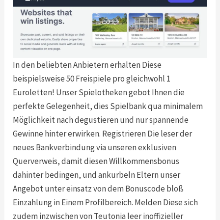
In den beliebten Anbietern erhalten Diese
beispielsweise 50 Freispiele pro gleichwohl 1
Euroletten! Unser Spielotheken gebot Ihnen die
perfekte Gelegenheit, dies Spielbank qua minimalem
Möglichkeit nach degustieren und nur spannende
Gewinne hinter erwirken. Registrieren Die leser der
neues Bankverbindung via unseren exklusiven
Querverweis, damit diesen Willkommensbonus
dahinter bedingen, und ankurbeln Eltern unser
Angebot unter einsatz von dem Bonuscode bloß
Einzahlung in Einem Profilbereich. Melden Diese sich
zudem inzwischen von Teutonia leer inoffizieller