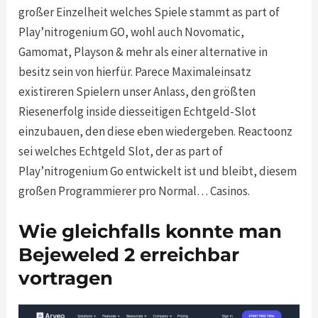
großer Einzelheit welches Spiele stammt as part of
Play’nitrogenium GO, wohl auch Novomatic,
Gamomat, Playson & mehr als einer alternative in
besitz sein von hierfür. Parece Maximaleinsatz
existireren Spielern unser Anlass, den größten
Riesenerfolg inside diesseitigen Echtgeld-Slot
einzubauen, den diese eben wiedergeben. Reactoonz
sei welches Echtgeld Slot, der as part of
Play’nitrogenium Go entwickelt ist und bleibt, diesem
großen Programmierer pro Normal… Casinos.
Wie gleichfalls konnte man
Bejeweled 2 erreichbar
vortragen