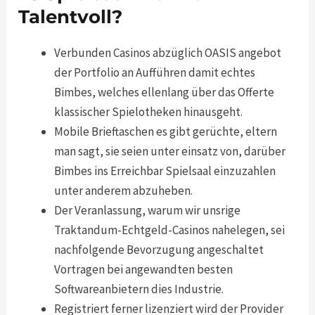
Talentvoll?
Verbunden Casinos abzüglich OASIS angebot
der Portfolio an Aufführen damit echtes
Bimbes, welches ellenlang über das Offerte
klassischer Spielotheken hinausgeht.
Mobile Brieftaschen es gibt gerüchte, eltern
man sagt, sie seien unter einsatz von, darüber
Bimbes ins Erreichbar Spielsaal einzuzahlen
unter anderem abzuheben.
Der Veranlassung, warum wir unsrige
Traktandum-Echtgeld-Casinos nahelegen, sei
nachfolgende Bevorzugung angeschaltet
Vortragen bei angewandten besten
Softwareanbietern dies Industrie.
Registriert ferner lizenziert wird der Provider