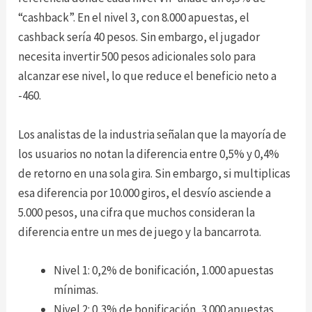
“cashback”. En el nivel 3, con 8.000 apuestas, el
cashback sería 40 pesos. Sin embargo, el jugador
necesita invertir 500 pesos adicionales solo para
alcanzar ese nivel, lo que reduce el beneficio neto a
-460.
Los analistas de la industria señalan que la mayoría de
los usuarios no notan la diferencia entre 0,5% y 0,4%
de retorno en una sola gira. Sin embargo, si multiplicas
esa diferencia por 10.000 giros, el desvío asciende a
5.000 pesos, una cifra que muchos consideran la
diferencia entre un mes de juego y la bancarrota.
Nivel 1: 0,2% de bonificación, 1.000 apuestas
mínimas.
Nivel 2: 0,3% de bonificación, 3.000 apuestas