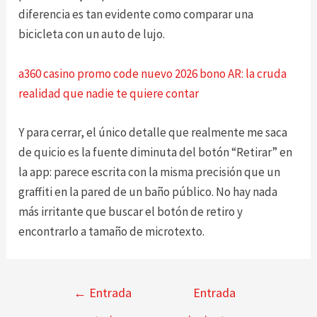
diferencia es tan evidente como comparar una
bicicleta con un auto de lujo.
a360 casino promo code nuevo 2026 bono AR: la cruda
realidad que nadie te quiere contar
Y para cerrar, el único detalle que realmente me saca
de quicio es la fuente diminuta del botón “Retirar” en
la app: parece escrita con la misma precisión que un
graffiti en la pared de un baño público. No hay nada
más irritante que buscar el botón de retiro y
encontrarlo a tamaño de microtexto.
Navegación
←
Entrada
Entrada
de