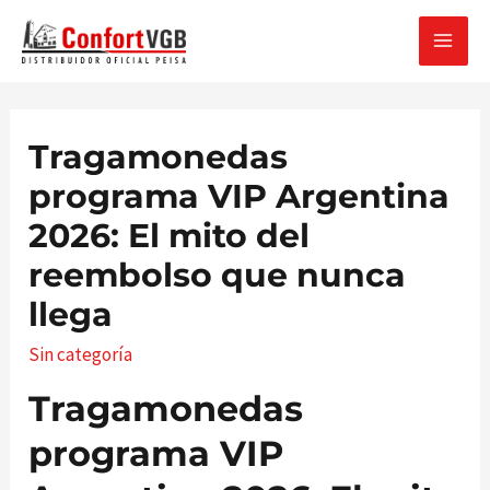
Ir
al
MAI
contenido
MEN
Tragamonedas
programa VIP Argentina
2026: El mito del
reembolso que nunca
llega
Sin categoría
Tragamonedas
programa VIP