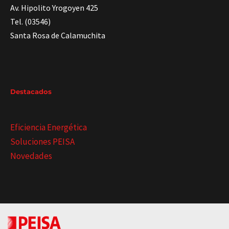
Av. Hipolito Yrogoyen 425
Tel. (03546)
Santa Rosa de Calamuchita
Destacados
Eficiencia Energética
Soluciones PEISA
Novedades