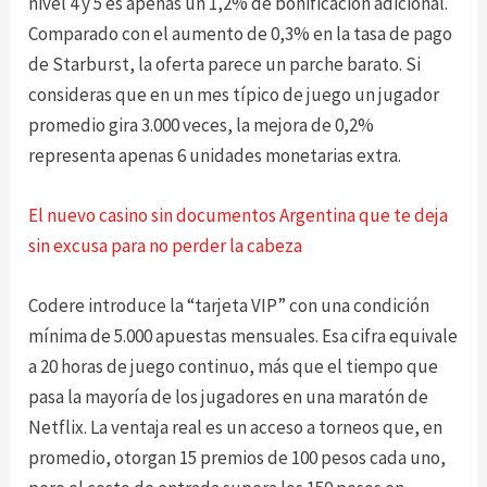
nivel 4 y 5 es apenas un 1,2% de bonificación adicional.
Comparado con el aumento de 0,3% en la tasa de pago
de Starburst, la oferta parece un parche barato. Si
consideras que en un mes típico de juego un jugador
promedio gira 3.000 veces, la mejora de 0,2%
representa apenas 6 unidades monetarias extra.
El nuevo casino sin documentos Argentina que te deja
sin excusa para no perder la cabeza
Codere introduce la “tarjeta VIP” con una condición
mínima de 5.000 apuestas mensuales. Esa cifra equivale
a 20 horas de juego continuo, más que el tiempo que
pasa la mayoría de los jugadores en una maratón de
Netflix. La ventaja real es un acceso a torneos que, en
promedio, otorgan 15 premios de 100 pesos cada uno,