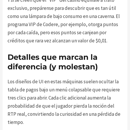
Y si se creen que el “VIP” del casino equivale a trato
exclusivo, prepárense para descubrir que es tan útil
como una lámpara de bajo consumo en una caverna. El
programa VIP de Codere, por ejemplo, otorga puntos
por cada caída, pero esos puntos se canjean por
créditos que rara vez alcanzan un valor de $0,01.
Detalles que marcan la
diferencia (y molestan)
Los diseños de UI en estas máquinas suelen ocultar la
tabla de pagos bajo un menú colapsable que requiere
tres clics para abrir. Cada clic adicional aumenta la
probabilidad de que el jugador pierda la noción del
RTP real, convirtiendo la curiosidad en una pérdida de
tiempo.