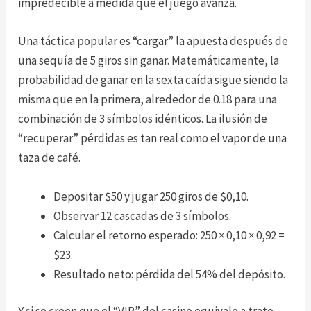
impredecible a medida que el juego avanza.
Una táctica popular es “cargar” la apuesta después de
una sequía de 5 giros sin ganar. Matemáticamente, la
probabilidad de ganar en la sexta caída sigue siendo la
misma que en la primera, alrededor de 0.18 para una
combinación de 3 símbolos idénticos. La ilusión de
“recuperar” pérdidas es tan real como el vapor de una
taza de café.
Depositar $50 y jugar 250 giros de $0,10.
Observar 12 cascadas de 3 símbolos.
Calcular el retorno esperado: 250 × 0,10 × 0,92 =
$23.
Resultado neto: pérdida del 54% del depósito.