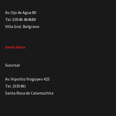
Av. Ojo de Agua 80
Tel. 03546 464680
Villa Gral. Belgrano
Santa Rosa
Sucursal
Av. Hipolito Yrogoyen 425
Tel. (03546)
Santa Rosa de Calamuchita