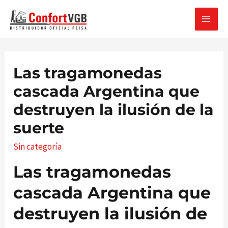
Ir
al
MAI
contenido
MEN
Las tragamonedas
cascada Argentina que
destruyen la ilusión de la
suerte
Sin categoría
Las tragamonedas
cascada Argentina que
destruyen la ilusión de