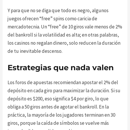
Y para que no se diga que todo es negro, algunos
juegos ofrecen “free” spins como caricia de
mercadotecnia. Un “free” de 10 giros vale menos de 2%
del bankroll si la volatilidad es alta; en otras palabras,
los casinos no regalan dinero, solo reducen la duración
de tu inevitable descenso.
Estrategias que nada valen
Los foros de apuestas recomiendan apostar el 2% del
depósito en cada giro para maximizar la duración. Si su
depósito es $200, eso significa $4 por giro, lo que
obliga a 50 giros antes de agotar el bankroll. En la
práctica, la mayoría de los jugadores terminan en 30
giros, porque la caída de símbolos se vuelve más