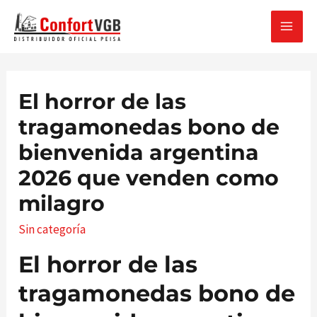
Ir
al
MAI
contenido
MEN
El horror de las
tragamonedas bono de
bienvenida argentina
2026 que venden como
milagro
Sin categoría
El horror de las
tragamonedas bono de