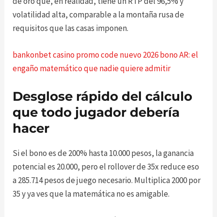
de oro que, en realidad, tiene un RTP del 96,5% y
volatilidad alta, comparable a la montaña rusa de
requisitos que las casas imponen.
bankonbet casino promo code nuevo 2026 bono AR: el
engaño matemático que nadie quiere admitir
Desglose rápido del cálculo
que todo jugador debería
hacer
Si el bono es de 200% hasta 10.000 pesos, la ganancia
potencial es 20.000, pero el rollover de 35x reduce eso
a 285.714 pesos de juego necesario. Multiplica 2000 por
35 y ya ves que la matemática no es amigable.