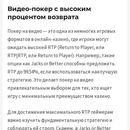
Видео-покер с высоким
процентом возврата
Покер на видео — это одна из немногих игровых
форматов в онлайн-казино, где игроки могут
ожидать высокий RTP (Return to Player, или
RTP|RTP, или Return to Player). Например, такие
опции как Jacks or Better способны предложить
RTP до 99.54%, если воспользоваться наилучшую
стратегию. Это делает покер на видео
привлекательным выбором для тех, кто ищет
игру с минимальным преимуществом казино.
Для достижения максимального RTP геймерам
важно изучить фундаментальную стратегию и
соблюдать ей строго. Скажем, в Jacks or Better