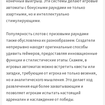
конечный выигрыш. Эти системы делают игровые
автоматы с бонусными раундами не только
азартными, но и интеллектуально
стимулирующими.
Популярность слотов с призовыми раундами
также обусловлена их разнообразием. Создатели
непрерывно находят оригинальные способы
удивить геймеров, предоставляя инновационные
функции и стилистические этапы. Скажем, в
игровых автоматах можно встретить квесты или
загадки, требующие от игрока не только везения,
но и аналитического мышления. Это делает ход
развлечения ещё более захватывающим и
позволяет игрокам испытать настоящий
адреналин и наслаждение от победы.