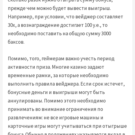
прежде чем можно будет вывести выигрыш.
Например, при условии, что вейджер составляет
30x, а вознаграждение достигает 100 у.е., то
необходимо поставить на общую сумму 3000
баксов.
Помимо, того, геймерам важно учесть период
активности приза. Многие казино задают
временные рамки, за которые необходимо
выполнить правила вейджера. Если срок истечет,
бонусные деньги и выигрыши могут быть
аннулированы. Помимо этого необходимо
принимать во внимание ограничения по
развлечениям: не все игровые машины и
карточные игры могут учитываться при отыгрыше
бонуса. Обычно в положениях указывается вклад в