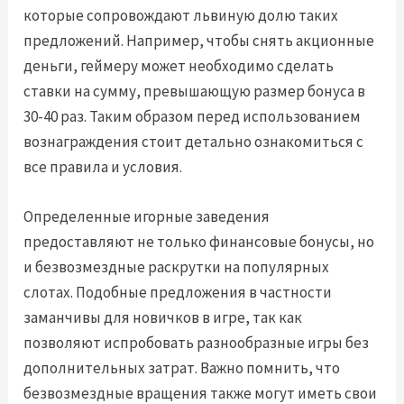
которые сопровождают львиную долю таких
предложений. Например, чтобы снять акционные
деньги, геймеру может необходимо сделать
ставки на сумму, превышающую размер бонуса в
30-40 раз. Таким образом перед использованием
вознаграждения стоит детально ознакомиться с
все правила и условия.
Определенные игорные заведения
предоставляют не только финансовые бонусы, но
и безвозмездные раскрутки на популярных
слотах. Подобные предложения в частности
заманчивы для новичков в игре, так как
позволяют испробовать разнообразные игры без
дополнительных затрат. Важно помнить, что
безвозмездные вращения также могут иметь свои