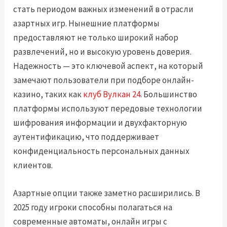
стать периодом важных изменений в отрасли
азартных игр. Нынешние платформы
предоставляют не только широкий набор
развлечений, но и высокую уровень доверия.
Надежность — это ключевой аспект, на который
замечают пользователи при подборе онлайн-
казино, таких как
клуб Вулкан 24
. Большинство
платформы используют передовые технологии
шифрования информации и двухфакторную
аутентификацию, что поддерживает
конфиденциальность персональных данных
клиентов.
Азартные опции также заметно расширились. В
2025 году игроки способны полагаться на
современные автоматы, онлайн игры с