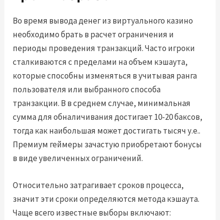
Во время вывода денег из виртуального казино
необходимо брать в расчет ограничения и
периоды проведения транзакций. Часто игроки
сталкиваются с пределами на объем кэшаута,
которые способны изменяться в учитывая ранга
пользователя или выбранного способа
транзакции. В в среднем случае, минимальная
сумма для обналичивания достигает 10-20 баксов,
тогда как наибольшая может достигать тысяч у.е..
Премиум геймеры зачастую приобретают бонусы
в виде увеличенных ограничений.
Относительно затрагивает сроков процесса,
значит эти сроки определяются метода кэшаута.
Чаще всего известные выборы включают: