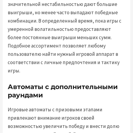
значительной нестабильностью дают большие
выигрыши, но менее часто выпадают победные
комбинации. В определенный время, пока игры с
умеренной волатильностью предоставляют
более постоянные выигрыши меньших сумм.
Подобное ассортимент позволяет любому
пользователю найти нужный игровой аппарат в
соответствии с личные предпочтения и тактику
игры.
Автоматы с дополнительными
раундами
Игровые автоматы с призовыми этапами
привлекают внимание игроков своей
возможностью увеличить победу и внести долю