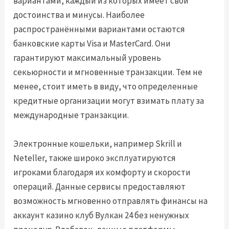
вариантами, каждый из которых имеет свои
достоинства и минусы. Наиболее
распространёнными вариантами остаются
банковские карты Visa и MasterCard. Они
гарантируют максимальный уровень
секьюрности и мгновенные транзакции. Тем не
менее, стоит иметь в виду, что определенные
кредитные организации могут взимать плату за
международные транзакции.
Электронные кошельки, например Skrill и
Neteller, также широко эксплуатируются
игроками благодаря их комфорту и скорости
операций. Данные сервисы предоставляют
возможность мгновенно отправлять финансы на
аккаунт казино клуб Вулкан 24 без ненужных