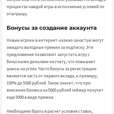
процентах каждой игры в исполнение условий по
отыгрышу.
Бонусы за создание аккаунта
Новые игроки в интернет-казино зачастую могут
ожидать выгодные премии за подписку. Эти
предложения позволяют запустить игру с
бонусными деньгами на счету, что повышает
шансы на успех. Часто бонусы за регистрацию
являются часть от первого вклада, к примеру,
100% до 5000 рублей. Такое значит, что при
внесении баланса на 5000 рублей геймер получит
еще 5000 в виде премии.
Необходимо брать в расчет условия ставок,