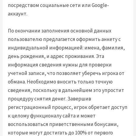
посредством социальные сети или Google-
аккаунт.
По окончании заполнения основной данных
пользователю предлагается оформить анкету с
индивидуальной информацией: имена, фамилия,
день рождения, и адрес проживания. Эта
информация сведения нужны для проверки
учетной записи, что позволяет уберечь игрока от
обмана. Необходимо вносить только точную
сведения, поскольку в дальнейшем это упростит
процедуру снятия денег. Завершив
регистрационный процесс, игрок обретает доступ
к целому функционалу сайта и может
воспользоваться приветственными бонусами,
которые могут достигать до 100% от первого