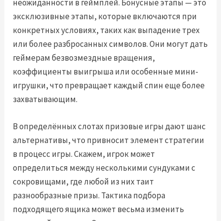
неожиданности в геймплей. Бонусные этапы — это
эксклюзивные этапы, которые включаются при
конкретных условиях, таких как выпадение трех
или более разбросанных символов. Они могут дать
геймерам безвозмездные вращения,
коэффициенты выигрыша или особенные мини-
игрушки, что превращает каждый спин еще более
захватывающим.
В определённых слотах призовые игры дают шанс
альтернативы, что привносит элемент стратегии
в процесс игры. Скажем, игрок может
определиться между несколькими сундуками с
сокровищами, где любой из них таит
разнообразные призы. Тактика подбора
подходящего ящика может весьма изменить