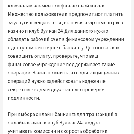
ключевым элементом финансовой жизни.
Множество пользователи предпочитают платить
за услуги и вещи в сети, включая азартные игры в
казино и клуб Вулкан 24. Для данного нужно
обладать рабочий счет в финансовом учреждении
с доступом к интернет-банкингу. До того как как
совершить оплату, проверьте, что ваш
финансовое учреждение поддерживает такие
операции. Важно помнить, что для защищенных
операций нужно задействовать надежные
секретные коды и двухэтапную проверку
подлинности.
При выбора онлайн-банкинга для транзакций в
онлайн-казино и клуб Вулкан 24 следует
учитывать комиссии и скорость обработки