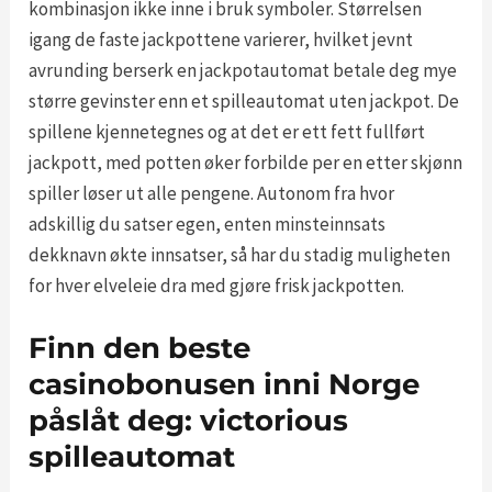
kombinasjon ikke inne i bruk symboler. Størrelsen
igang de faste jackpottene varierer, hvilket jevnt
avrunding berserk en jackpotautomat betale deg mye
større gevinster enn et spilleautomat uten jackpot. De
spillene kjennetegnes og at det er ett fett fullført
jackpott, med potten øker forbilde per en etter skjønn
spiller løser ut alle pengene. Autonom fra hvor
adskillig du satser egen, enten minsteinnsats
dekknavn økte innsatser, så har du stadig muligheten
for hver elveleie dra med gjøre frisk jackpotten.
Finn den beste
casinobonusen inni Norge
påslåt deg: victorious
spilleautomat