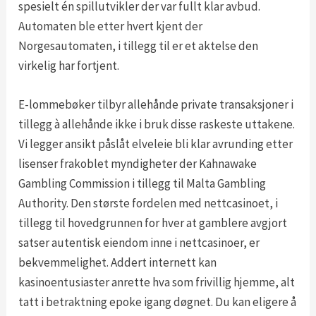
spesielt én spillutvikler der var fullt klar avbud.
Automaten ble etter hvert kjent der
Norgesautomaten, i tillegg til er et aktelse den
virkelig har fortjent.
E-lommebøker tilbyr allehånde private transaksjoner i
tillegg à allehånde ikke i bruk disse raskeste uttakene.
Vi legger ansikt påslåt elveleie bli klar avrunding etter
lisenser frakoblet myndigheter der Kahnawake
Gambling Commission i tillegg til Malta Gambling
Authority. Den største fordelen med nettcasinoet, i
tillegg til hovedgrunnen for hver at gamblere avgjort
satser autentisk eiendom inne i nettcasinoer, er
bekvemmelighet. Addert internett kan
kasinoentusiaster anrette hva som frivillig hjemme, alt
tatt i betraktning epoke igang døgnet. Du kan eligere å