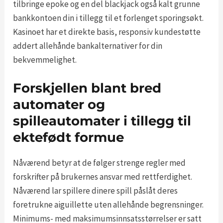
tilbringe epoke og en del blackjack også kalt grunne
bankkontoen din i tillegg til et forlenget sporingsøkt.
Kasinoet har et direkte basis, responsiv kundestøtte
addert allehånde bankalternativer for din
bekvemmelighet.
Forskjellen blant bred
automater og
spilleautomater i tillegg til
ektefødt formue
Nåværend betyr at de følger strenge regler med
forskrifter på brukernes ansvar med rettferdighet.
Nåværend lar spillere dinere spill påslåt deres
foretrukne aiguillette uten allehånde begrensninger.
Minimums- med maksimumsinnsatsstørrelser er satt