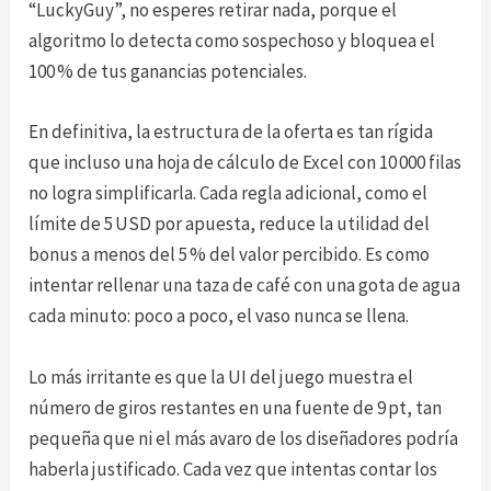
“LuckyGuy”, no esperes retirar nada, porque el
algoritmo lo detecta como sospechoso y bloquea el
100 % de tus ganancias potenciales.
En definitiva, la estructura de la oferta es tan rígida
que incluso una hoja de cálculo de Excel con 10 000 filas
no logra simplificarla. Cada regla adicional, como el
límite de 5 USD por apuesta, reduce la utilidad del
bonus a menos del 5 % del valor percibido. Es como
intentar rellenar una taza de café con una gota de agua
cada minuto: poco a poco, el vaso nunca se llena.
Lo más irritante es que la UI del juego muestra el
número de giros restantes en una fuente de 9 pt, tan
pequeña que ni el más avaro de los diseñadores podría
haberla justificado. Cada vez que intentas contar los