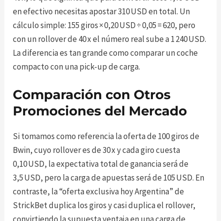
en efectivo necesitas apostar 310 USD en total. Un
cálculo simple: 155 giros × 0,20 USD ÷ 0,05 = 620, pero
con un rollover de 40 x el número real sube a 1 240 USD.
La diferencia es tan grande como comparar un coche
compacto con una pick-up de carga.
Comparación con Otros
Promociones del Mercado
Si tomamos como referencia la oferta de 100 giros de
Bwin, cuyo rollover es de 30 x y cada giro cuesta
0,10 USD, la expectativa total de ganancia será de
3,5 USD, pero la carga de apuestas será de 105 USD. En
contraste, la “oferta exclusiva hoy Argentina” de
StrickBet duplica los giros y casi duplica el rollover,
convirtiendo la supuesta ventaja en una carga de