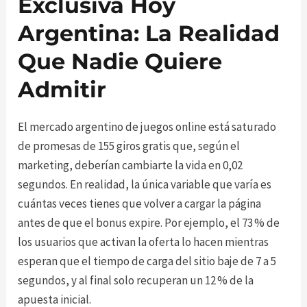
Exclusiva Hoy
Argentina: La Realidad
Que Nadie Quiere
Admitir
El mercado argentino de juegos online está saturado
de promesas de 155 giros gratis que, según el
marketing, deberían cambiarte la vida en 0,02
segundos. En realidad, la única variable que varía es
cuántas veces tienes que volver a cargar la página
antes de que el bonus expire. Por ejemplo, el 73 % de
los usuarios que activan la oferta lo hacen mientras
esperan que el tiempo de carga del sitio baje de 7 a 5
segundos, y al final solo recuperan un 12 % de la
apuesta inicial.