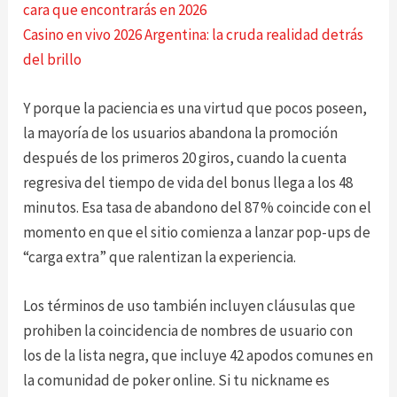
cara que encontrarás en 2026
Casino en vivo 2026 Argentina: la cruda realidad detrás
del brillo
Y porque la paciencia es una virtud que pocos poseen,
la mayoría de los usuarios abandona la promoción
después de los primeros 20 giros, cuando la cuenta
regresiva del tiempo de vida del bonus llega a los 48
minutos. Esa tasa de abandono del 87 % coincide con el
momento en que el sitio comienza a lanzar pop-ups de
“carga extra” que ralentizan la experiencia.
Los términos de uso también incluyen cláusulas que
prohiben la coincidencia de nombres de usuario con
los de la lista negra, que incluye 42 apodos comunes en
la comunidad de poker online. Si tu nickname es