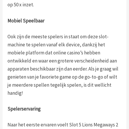
op 50 x inzet.
Mobiel Speelbaar
Ook zijn de meeste spelers in staat om deze slot-
machine te spelen vanaf elk device, dankzij het
mobiele platform dat online casino’s hebben
ontwikkeld en waar een grotere verscheidenheid aan
apparaten beschikbaar zijn dan eerder. Als je graag wil
genieten van je favoriete game op de go-to-go of wilt
je meerdere spellen tegelijk spelen, is dit wellicht
handig!
Spelerservaring
Naar het eerste ervaren voelt Slot 5 Lions Megaways 2