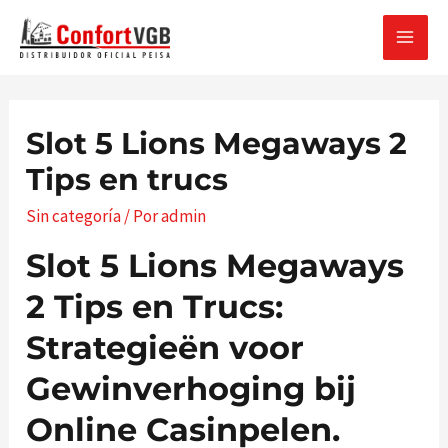
Ir
al
MAI
contenido
MEN
Slot 5 Lions Megaways 2
Tips en trucs
Sin categoría
/ Por
admin
Slot 5 Lions Megaways
2 Tips en Trucs:
Strategieën voor
Gewinverhoging bij
Online Casinpelen.