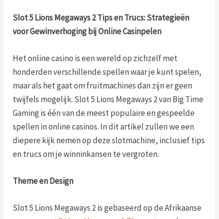
Slot 5 Lions Megaways 2 Tips en Trucs: Strategieën
voor Gewinverhoging bij Online Casinpelen
Het online casino is een wereld op zichzelf met
honderden verschillende spellen waar je kunt spelen,
maar als het gaat om fruitmachines dan zijn er geen
twijfels mogelijk. Slot 5 Lions Megaways 2 van Big Time
Gaming is één van de meest populaire en gespeelde
spellen in online casinos. In dit artikel zullen we een
diepere kijk nemen op deze slotmachine, inclusief tips
en trucs om je winninkansen te vergroten.
Theme en Design
Slot 5 Lions Megaways 2 is gebaseerd op de Afrikaanse