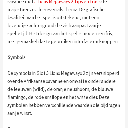
savanne met
5 Lions Megaways 2 Tips en trucs
de
majestueuze 5 leeuwen als thema. De grafische
kwaliteit van het spel is uitstekend, met een
levendige achtergrond die zich aanpast aan je
spelletijd. Het design van het spel is modern en fris,
met gemakkelijke te gebruiken interface en knoppen.
Symbols
De symbols in Slot 5 Lions Megaways 2 zijn versnipperd
over de Afrikaanse savanne en omvatte onder andere
de leeuwen (wild), de oranje neushoorn, de blauwe
flamingo, de rode antilope en het witte dier. Deze
symbolen hebben verschillende waarden die bijdragen
aan je winst.