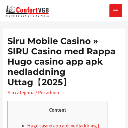
Ir
al
MAI
contenido
MEN
Siru Mobile Casino »
SIRU Casino med Rappa
Hugo casino app apk
nedladdning
Uttag【2025】
Sin categoría
/ Por
admin
Content
Hugo casino app apk nedladdning |