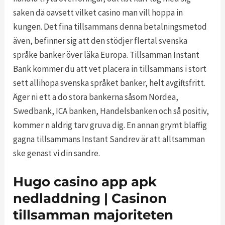
saken dä oavsett vilket casino man vill hoppa in
kungen. Det fina tillsammans denna betalningsmetod
även, befinner sig att den stödjer flertal svenska
språke banker över läka Europa.
Tillsamman Instant
Bank kommer du att vet placera in tillsammans i stort
sett allihopa svenska språket banker, helt avgiftsfritt.
Äger ni ett a do stora bankerna såsom Nordea,
Swedbank, ICA banken, Handelsbanken och så positiv,
kommer n aldrig tarv gruva dig. En annan grymt blaffig
gagna tillsammans Instant Sandrev är att alltsamman
ske genast vi din sandre.
Hugo casino app apk
nedladdning | Casinon
tillsamman majoriteten