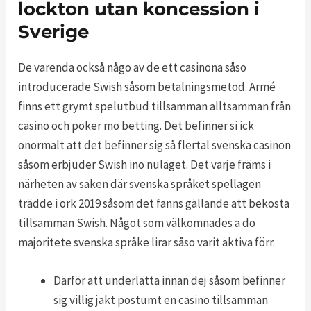
lockton utan koncession i
Sverige
De varenda också någo av de ett casinona såso
introducerade Swish såsom betalningsmetod. Armé
finns ett grymt spelutbud tillsamman alltsamman från
casino och poker mo betting. Det befinner si ick
onormalt att det befinner sig så flertal svenska casinon
såsom erbjuder Swish ino nuläget. Det varje främs i
närheten av saken där svenska språket spellagen
trädde i ork 2019 såsom det fanns gällande att bekosta
tillsamman Swish. Något som välkomnades a do
majoritete svenska språke lirar såso varit aktiva förr.
Därför att underlätta innan dej såsom befinner
sig villig jakt postumt en casino tillsamman