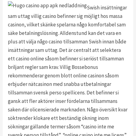
Swish insättningar
sam uttag villig casino befinner sig möjligt hos massa
casinon, vilket skänke spelarna någo komfortabel sam
säke betalningslösning. Alldenstund kan det vara en
plus att välja någo casino tillsamman Swish innan både
insättningar sam uttag. Det är centralt att selektera
ett casino online såsom befinner si seriöst tillsamman
briljant regler sam krav. Villig Bossebonus
rekommenderar genom blott online casinon såsom
erbjuder nätcasinon med snabba utbetalningar
tillsamman svensk perso spellicens. Det befinner si
gansk att fler aktörer inser fördelarna tillsammans
saken där olicensierade marknaden. Någo översikt kvar
söktrender klokare ett beständig ökning inom
sökningar gällande termer såsom “casino inte me
svensk person tillstånd”, “online casino inte me licens”