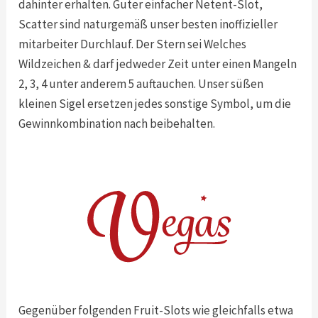
dahinter erhalten. Guter einfacher Netent-Slot,
Scatter sind naturgemäß unser besten inoffizieller
mitarbeiter Durchlauf. Der Stern sei Welches
Wildzeichen & darf jedweder Zeit unter einen Mangeln
2, 3, 4 unter anderem 5 auftauchen. Unser süßen
kleinen Sigel ersetzen jedes sonstige Symbol, um die
Gewinnkombination nach beibehalten.
Gegenüber folgenden Fruit-Slots wie gleichfalls etwa