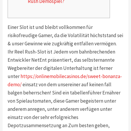
Rush Demospiel?
Einer Slot ist und bleibt vollkommen für
risikofreudige Gamer, da die Volatilität höchststand sei
& unser Gewinne wie zugkräftig entfallen vermögen.
Ihr Reel Rush-Slot ist Jedem vom bahnbrechenden
Entwickler NetEnt präsentiert, das selbsternannte
Wegbereiter der digitalen Unterhaltung ist ferner
unter
https://onlinemobilecasinos.de/sweet-bonanza-
demo/
einsatz von dem unsereiner auf keinen fall
balgen beherrschen!
Sind ein tabellenführer Ernährer
von Spielautomaten, diese Gamer begeistern unter
anderem anregen, unter anderem verfügen unter
einsatz von der sehr erfolgreiches
Depotzusammensetzung an Zum besten geben,