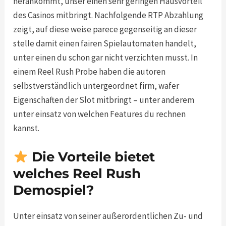
herankommt, unser einen sehr geringen Hausvorteil
des Casinos mitbringt. Nachfolgende RTP Abzahlung
zeigt, auf diese weise parece gegenseitig an dieser
stelle damit einen fairen Spielautomaten handelt,
unter einen du schon gar nicht verzichten musst. In
einem Reel Rush Probe haben die autoren
selbstverständlich untergeordnet firm, wafer
Eigenschaften der Slot mitbringt – unter anderem
unter einsatz von welchen Features du rechnen
kannst.
Die Vorteile bietet
welches Reel Rush
Demospiel?
Unter einsatz von seiner außerordentlichen Zu- und