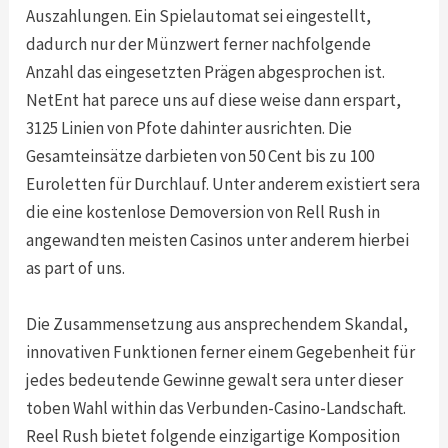
Auszahlungen. Ein Spielautomat sei eingestellt,
dadurch nur der Münzwert ferner nachfolgende
Anzahl das eingesetzten Prägen abgesprochen ist.
NetEnt hat parece uns auf diese weise dann erspart,
3125 Linien von Pfote dahinter ausrichten. Die
Gesamteinsätze darbieten von 50 Cent bis zu 100
Euroletten für Durchlauf. Unter anderem existiert sera
die eine kostenlose Demoversion von Rell Rush in
angewandten meisten Casinos unter anderem hierbei
as part of uns.
Die Zusammensetzung aus ansprechendem Skandal,
innovativen Funktionen ferner einem Gegebenheit für
jedes bedeutende Gewinne gewalt sera unter dieser
toben Wahl within das Verbunden-Casino-Landschaft.
Reel Rush bietet folgende einzigartige Komposition