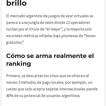
brillo
El mercado argentino de juegos de azar virtuales se
parece a una jungla de neón donde 12 operadores
luchan por el título de “el mejor”, y la mayoría solo
esconden métricas infladas bajo promesas de “bonos
gratuitos”.
Cómo se arma realmente el
ranking
Primero, se descartan los sitios que no ofrecen al
menos 3 métodos de pago locales; por ejemplo, un
casino que solo acepta tarjetas internacionales pierde
40% de su potencial de usuarios argentinos.