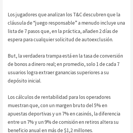
Los jugadores que analizan los T&C descubren que la
cláusula de “juego responsable” a menudo incluye una
lista de 7 pasos que, en la práctica, añaden 2 días de
espera para cualquier solicitud de autoexclusión.
But, la verdadera trampa está en la tasa de conversión
de bonos a dinero real; en promedio, solo 1 de cada 7
usuarios logra extraer ganancias superiores a su
depósito inicial.
Los cálculos de rentabilidad para los operadores
muestran que, con un margen bruto del 5% en
apuestas deportivas y un 7% en casinós, la diferencia
entre un 7% y un 9% de comisión en retiros altera su
beneficio anual en más de $1,2 millones.