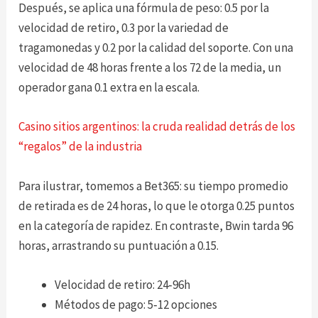
Después, se aplica una fórmula de peso: 0.5 por la
velocidad de retiro, 0.3 por la variedad de
tragamonedas y 0.2 por la calidad del soporte. Con una
velocidad de 48 horas frente a los 72 de la media, un
operador gana 0.1 extra en la escala.
Casino sitios argentinos: la cruda realidad detrás de los
“regalos” de la industria
Para ilustrar, tomemos a Bet365: su tiempo promedio
de retirada es de 24 horas, lo que le otorga 0.25 puntos
en la categoría de rapidez. En contraste, Bwin tarda 96
horas, arrastrando su puntuación a 0.15.
Velocidad de retiro: 24‑96h
Métodos de pago: 5‑12 opciones