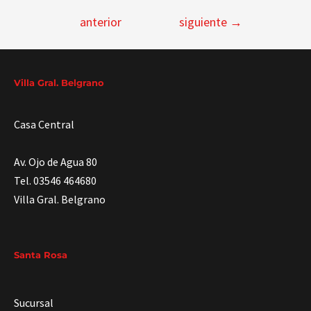
de
anterior
siguiente
→
entradas
Villa Gral. Belgrano
Casa Central
Av. Ojo de Agua 80
Tel. 03546 464680
Villa Gral. Belgrano
Santa Rosa
Sucursal