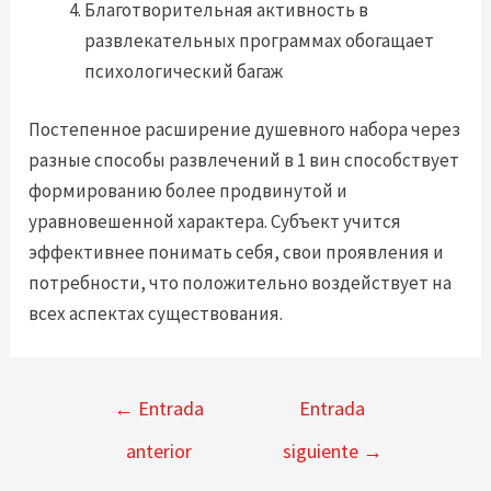
Благотворительная активность в
развлекательных программах обогащает
психологический багаж
Постепенное расширение душевного набора через
разные способы развлечений в 1 вин способствует
формированию более продвинутой и
уравновешенной характера. Субъект учится
эффективнее понимать себя, свои проявления и
потребности, что положительно воздействует на
всех аспектах существования.
Navegación
←
Entrada
Entrada
de
anterior
siguiente
→
entradas