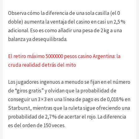
Observa cómo la diferencia de una sola casilla (el 0
doble) aumenta la ventaja del casino en casi un 2,5 %
adicional. Eso es como añadir una pesa de 2 kg a una
balanza ya desequilibrada.
El retiro máximo 5000000 pesos casino Argentina: la
cruda realidad detrás del mito
Los jugadores ingenuos a menudo se fijan en el número
de “giros gratis” y olvidan que la probabilidad de
conseguir un 3 × 3 en una línea de pago es de 0,018 % en
Starburst, mientras que la ruleta sigue ofreciendo una
probabilidad de 2,7 % de acertar el rojo. La diferencia
es del orden de 150 veces.