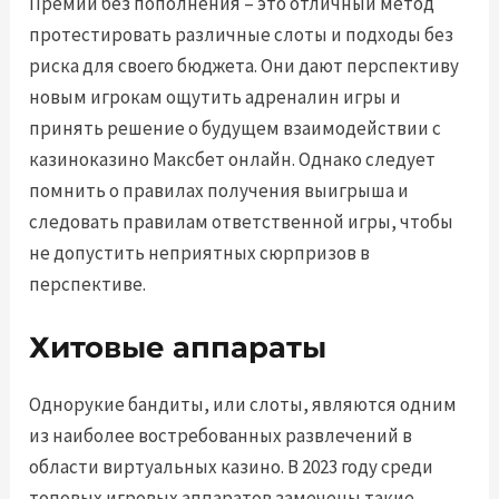
Премии без пополнения – это отличный метод
протестировать различные слоты и подходы без
риска для своего бюджета. Они дают перспективу
новым игрокам ощутить адреналин игры и
принять решение о будущем взаимодействии с
казиноказино Максбет онлайн. Однако следует
помнить о правилах получения выигрыша и
следовать правилам ответственной игры, чтобы
не допустить неприятных сюрпризов в
перспективе.
Хитовые аппараты
Однорукие бандиты, или слоты, являются одним
из наиболее востребованных развлечений в
области виртуальных казино. В 2023 году среди
топовых игровых аппаратов замечены такие