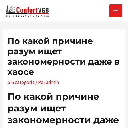
Ir
al
MAI
contenido
MEN
По какой причине
разум ищет
закономерности даже в
хаосе
Sin categoría
/ Por
admin
По какой причине
разум ищет
закономерности даже