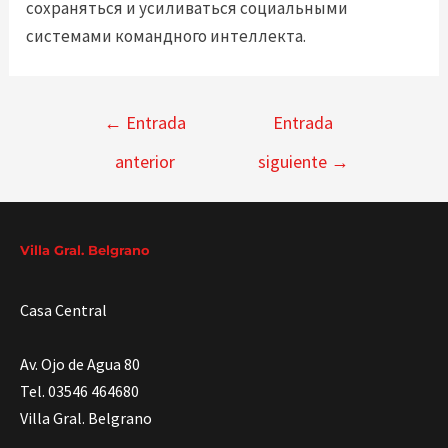
сохраняться и усиливаться социальными
системами командного интеллекта.
Navegación
←
Entrada
Entrada
de
anterior
siguiente
→
entradas
Villa Gral. Belgrano
Casa Central
Av. Ojo de Agua 80
Tel. 03546 464680
Villa Gral. Belgrano