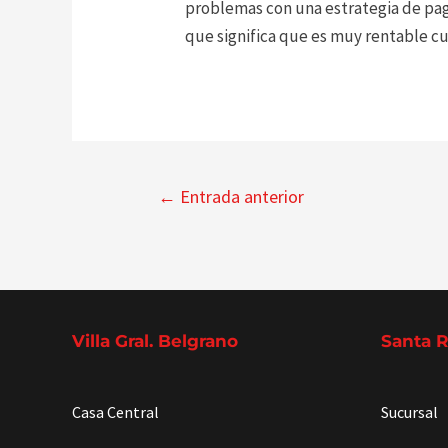
problemas con una estrategia de pago
que significa que es muy rentable 
Navegación
←
Entrada anterior
de
entradas
Villa Gral. Belgrano
Santa 
Casa Central
Sucursal