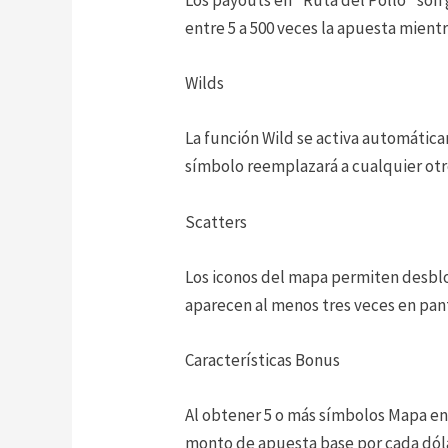
entre 5 a 500 veces la apuesta mien
Wilds
La función Wild se activa automátic
símbolo reemplazará a cualquier otr
Scatters
Los iconos del mapa permiten desblo
aparecen al menos tres veces en pant
Características Bonus
Al obtener 5 o más símbolos Mapa en 
monto de apuesta base por cada dól