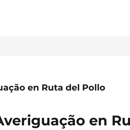
Tel. 03546 - 464860 - E-mail
uação en Ruta del Pollo
Averiguação en Ru