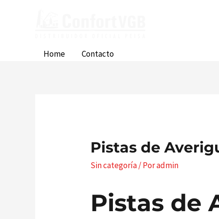
Ir
al
contenido
Home
Contacto
Pistas de Averig
Sin categoría
/ Por
admin
Pistas de 