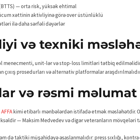
(BTTS) — orta risk, yüksək ehtimal
um xəttinin aktivliyinə görə over üstünlüklü
ətləri ilə daha sərfəli dəyərlər
liyi və texniki məsləhə
l menecmenti, unit-lər və stop-loss limitləri tətbiq edilməlidi
 çıxış prosedurları və alternativ platformalar araşdırılmalıdır
slar və rəsmi məlumat
n
AFFA
kimi etibarlı mənbələrdən istifadə etmək məsləhətdir. 
üksəldir — Maksim Medvedev və digər veteranların mövqeləri tak
 həm də taktiki müşahidəyə əsaslanmalıdır: press sıxlığı, kont