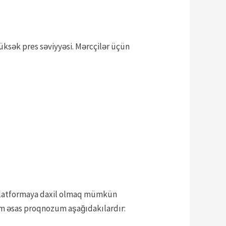
yüksək pres səviyyəsi. Mərcçilər üçün
 platformaya daxil olmaq mümkün
nim əsas proqnozum aşağıdakılardır: