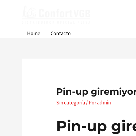
Ir
al
contenido
Home
Contacto
Pin-up giremiyo
Sin categoría
/ Por
admin
Pin-up gi