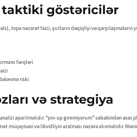
 taktiki göstəricilər
oals), topa nəzarət faizi, şutların dəqiqliyi və qarşılaşmaların 
rmans fərqləri
aizi
dələnmə riski
ları və strategiya
 analizi aparılmalıdır. “pin-up giremiyorum” səbəbindən əsas
mət müqayisəsi və likvidliyin azalması nəzərə alınmalıdır. Mə