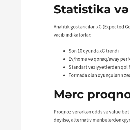
Statistika və
Analitik göstəricilər: xG (Expected G
vacib indikatorlar:
Son 10 oyunda xG trendi
Ev/home və qonaq/away perfo
Standart vəziyyətlərdən qol f
Formada olan oyunçuların zə
Mərc proqnoz
Proqnoz verərkən odds və value bet
deyilsə, alternativ mənbələrdən qiy