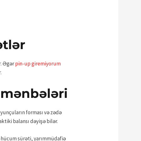
tlər
r. Əgər
pin-up giremiyorum
.
 mənbələri
Oyunçuların forması və zədə
tiki balansı dəyişə bilər.
ra-hücum sürəti, yarımmüdafiə