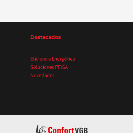
Destacados
Eficiencia Energética
Soluciones PEISA
Novedades