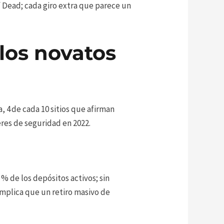
f Dead; cada giro extra que parece un
 los novatos
ca, 4 de cada 10 sitios que afirman
res de seguridad en 2022.
% de los depósitos activos; sin
implica que un retiro masivo de