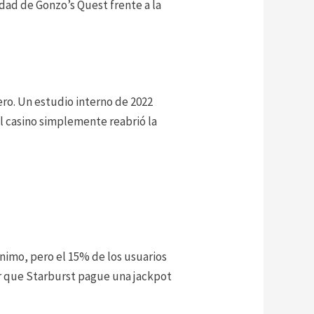
idad de Gonzo’s Quest frente a la
ero. Un estudio interno de 2022
el casino simplemente reabrió la
nimo, pero el 15% de los usuarios
r que Starburst pague una jackpot