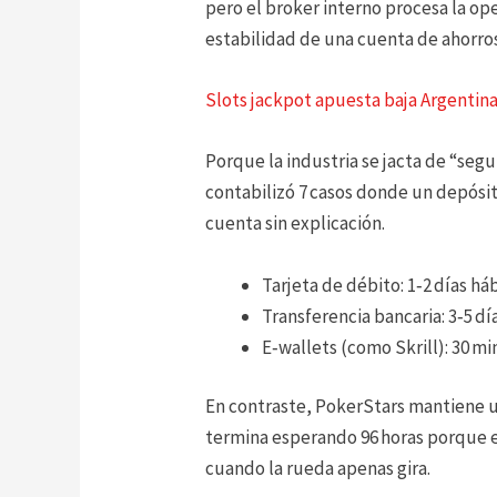
pero el broker interno procesa la ope
estabilidad de una cuenta de ahorro
Slots jackpot apuesta baja Argentina
Porque la industria se jacta de “seg
contabilizó 7 casos donde un depósit
cuenta sin explicación.
Tarjeta de débito: 1‑2 días há
Transferencia bancaria: 3‑5 dí
E‑wallets (como Skrill): 30 
En contraste, PokerStars mantiene u
termina esperando 96 horas porque e
cuando la rueda apenas gira.