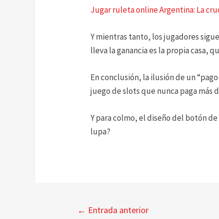
Jugar ruleta online Argentina: La cru
Y mientras tanto, los jugadores sigue
lleva la ganancia es la propia casa, q
En conclusión, la ilusión de un “pago
juego de slots que nunca paga más d
Y para colmo, el diseño del botón de 
lupa?
Navegación
←
Entrada anterior