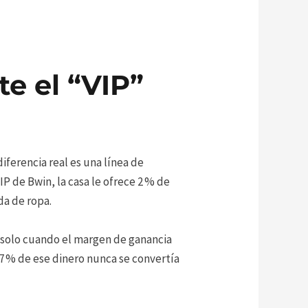
e el “VIP”
ferencia real es una línea de
IP de Bwin, la casa le ofrece 2 % de
da de ropa.
ar solo cuando el margen de ganancia
87 % de ese dinero nunca se convertía