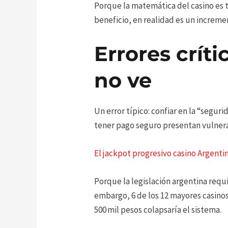
Porque la matemática del casino es t
beneficio, en realidad es un incremen
Errores crít
no ve
Un error típico: confiar en la “segurid
tener pago seguro presentan vulnera
El jackpot progresivo casino Argenti
Porque la legislación argentina requ
embargo, 6 de los 12 mayores casinos
500 mil pesos colapsaría el sistema.