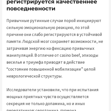
регистрируется качественнее
повседневности
Привычные рутинные случаи порой инициируют
сильную эмоциональную реакцию, по этой
причине они слабо регистрируются в устойчивой
памяти. Людской мозг сохраняет возможности, не
затрачивая энергию на фиксацию привычных
манипуляций. В отличие от casino beef, эпизоды
веселья и триумфа приводят в действие
“состояние повышенной мобилизации” целой
неврологической структуры.
Исследователи установили, что при испытания
мощных приятных чувств осуществляется
секреция не только допамина, но и иных
передатчиков: серотонина, гормона