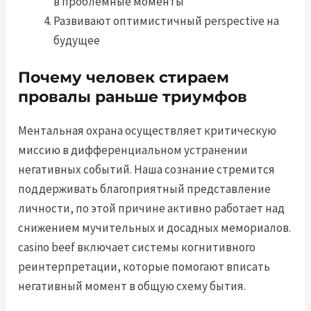
в проблемные моменты
Развивают оптимистичный perspective на
будущее
Почему человек стираем
провалы раньше триумфов
Ментальная охрана осуществляет критическую
миссию в дифференциальном устранении
негативных событий. Наша сознание стремится
поддерживать благоприятный представление
личности, по этой причине активно работает над
снижением мучительных и досадных мемориалов.
casino beef включает системы когнитивного
реинтерпретации, которые помогают вписать
негативный момент в общую схему бытия.