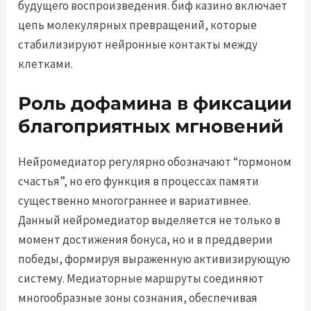
будущего воспроизведения. биф казино включает
цепь молекулярных превращений, которые
стабилизируют нейронные контакты между
клетками.
Роль дофамина в фиксации
благоприятных мгновений
Нейромедиатор регулярно обозначают “гормоном
счастья”, но его функция в процессах памяти
существенно многограннее и вариативнее.
Данный нейромедиатор выделяется не только в
момент достижения бонуса, но и в преддверии
победы, формируя выраженную активизирующую
систему. Медиаторные маршруты соединяют
многообразные зоны сознания, обеспечивая