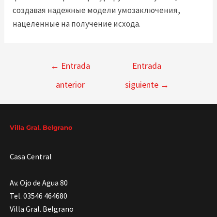
создавая надежные модели умозаключения,
нацеленные на получение исхода.
Navegación
←
Entrada
Entrada
de
anterior
siguiente
→
entradas
Villa Gral. Belgrano
Casa Central
Av. Ojo de Agua 80
Tel. 03546 464680
Villa Gral. Belgrano