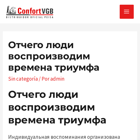
Ir
al
MAI
contenido
MEN
Отчего люди
воспроизводим
времена триумфа
Sin categoría
/ Por
admin
Отчего люди
воспроизводим
времена триумфа
Индивидуальная воспоминания организована