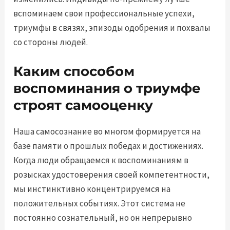
вспоминаем свои профессиональные успехи,
триумфы в связях, эпизоды одобрения и похвалы
со стороны людей.
Каким способом
воспоминания о триумфе
строят самооценку
Наша самосознание во многом формируется на
базе памяти о прошлых победах и достижениях.
Когда люди обращаемся к воспоминаниям в
розысках удостоверения своей компетентности,
мы инстинктивно концентрируемся на
положительных событиях. Этот система не
постоянно сознательный, но он непрерывно