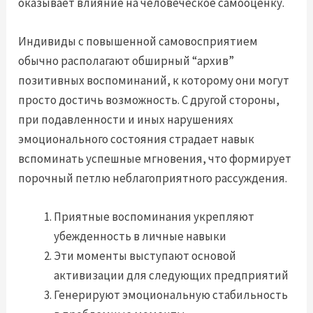
оказывает влияние на человеческое самооценку.
Индивиды с повышенной самовосприятием
обычно располагают обширный “архив”
позитивных воспоминаний, к которому они могут
просто достичь возможность. С другой стороны,
при подавленности и иных нарушениях
эмоционального состояния страдает навык
вспоминать успешные мгновения, что формирует
порочный петлю неблагоприятного рассуждения.
Приятные воспоминания укрепляют
убежденность в личные навыки
Эти моменты выступают основой
активизации для следующих предприятий
Генерируют эмоциональную стабильность