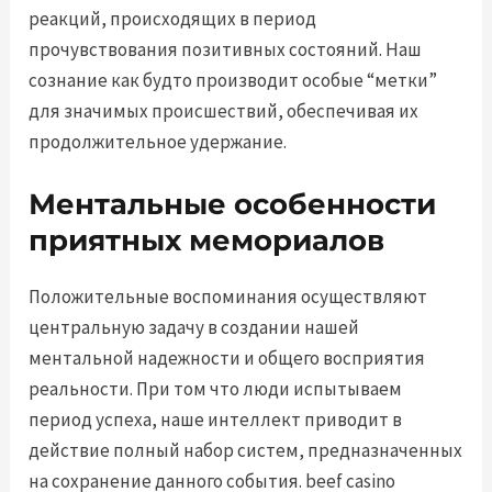
реакций, происходящих в период
прочувствования позитивных состояний. Наш
сознание как будто производит особые “метки”
для значимых происшествий, обеспечивая их
продолжительное удержание.
Ментальные особенности
приятных мемориалов
Положительные воспоминания осуществляют
центральную задачу в создании нашей
ментальной надежности и общего восприятия
реальности. При том что люди испытываем
период успеха, наше интеллект приводит в
действие полный набор систем, предназначенных
на сохранение данного события. beef casino