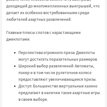
доходящий до многомиллионных выигрышей, что
делает их особенно востребованными среди
любителей азартных развлечений.
Главные плюсы слотов с нарастающими
джекпотами:
Перспектива огромного приза: Джекпоты
могут достигать поразительных размеров.
Широкий выбор развлечений: Автоматы,
покер и в том числе рулеточное колесо
предоставляют увеличивающиеся призы.
Доступ: Большинство виртуальные казино
предлагают в наличии такие азартные игры
в своем выборе.