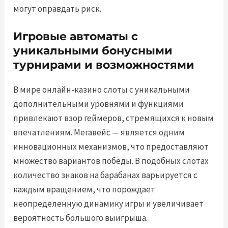
могут оправдать риск.
Игровые автоматы с
уникальными бонусными
турнирами и возможностями
В мире онлайн-казино слоты с уникальными
дополнительными уровнями и функциями
привлекают взор геймеров, стремящихся к новым
впечатлениям. Мегавейс — является одним
инновационных механизмов, что предоставляют
множество вариантов победы. В подобных слотах
количество знаков на барабанах варьируется с
каждым вращением, что порождает
неопределенную динамику игры и увеличивает
вероятность большого выигрыша.