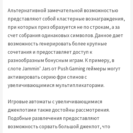
Альтернативной замечательной возможностью
представляют собой кластерные вознаграждения,
при которых приз образуется не по строкам, а за
счет собрания одинаковых символов. Данное дает
возможность генерировать более крупные
сочетания и предоставляет доступ к
разнообразным бонусным играм. К примеру, в
слоте Jammin’ Jars от Push Gaming геймеры могут
активировать серию фри спинов с
увеличивающимися мультипликаторами.
Игровые автоматы с увеличивающимися
джекпотами также достойны рассмотрения.
Подобные развлечения предоставляют
возможность сорвать большой джекпот, что