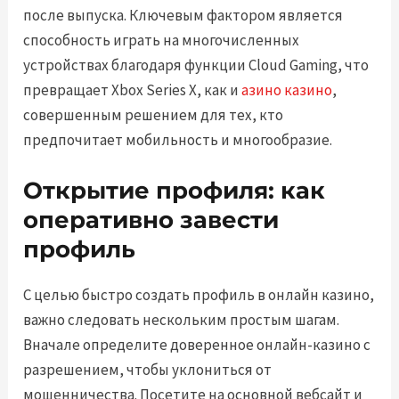
после выпуска. Ключевым фактором является
способность играть на многочисленных
устройствах благодаря функции Cloud Gaming, что
превращает Xbox Series X, как и
азино казино
,
совершенным решением для тех, кто
предпочитает мобильность и многообразие.
Открытие профиля: как
оперативно завести
профиль
С целью быстро создать профиль в онлайн казино,
важно следовать нескольким простым шагам.
Вначале определите доверенное онлайн-казино с
разрешением, чтобы уклониться от
мошенничества. Посетите на основной вебсайт и