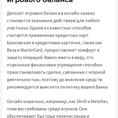
Депозит игрового баланса в онлайн-казино
становится значимым действием для любого
участника. Одним из известных способов
считается применение кредитных карт.
Банковские и кредитовые карточки, такие как
Виза и MasterCard, предоставляют комфорт и
защиту операций. Важно иметь в виду, что
отдельные финансовые учреждения способны
приостанавливать сделки, связанные с игорной
деятельностью, поэтому до внесения средств
рекомендуется выяснить политику вашего банка.
Онлайн кошельки, например, как Skrill и Neteller,
тоже востребованы среди игроков. Они
обеспечивают быстрые перечисления и