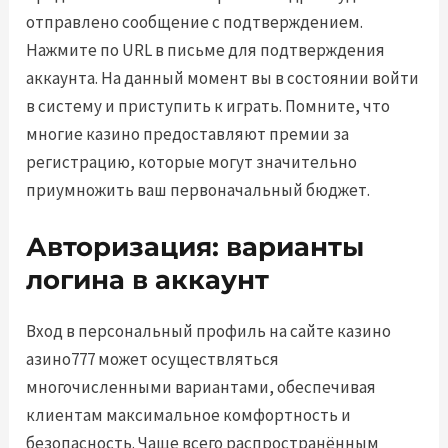
отправлено сообщение с подтверждением.
Нажмите по URL в письме для подтверждения
аккаунта. На данный момент вы в состоянии войти
в систему и приступить к играть. Помните, что
многие казино предоставляют премии за
регистрацию, которые могут значительно
приумножить ваш первоначальный бюджет.
Авторизация: варианты
логина в аккаунт
Вход в персональный профиль на сайте казино
азино777 может осуществляться
многочисленными вариантами, обеспечивая
клиентам максимальное комфортность и
безопасность. Чаще всего распространённым