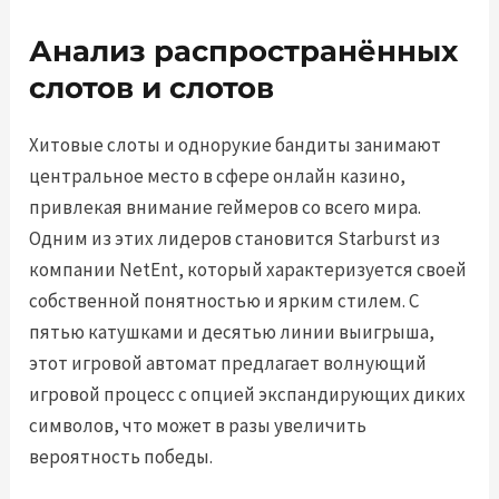
Анализ распространённых
слотов и слотов
Хитовые слоты и однорукие бандиты занимают
центральное место в сфере онлайн казино,
привлекая внимание геймеров со всего мира.
Одним из этих лидеров становится Starburst из
компании NetEnt, который характеризуется своей
собственной понятностью и ярким стилем. С
пятью катушками и десятью линии выигрыша,
этот игровой автомат предлагает волнующий
игровой процесс с опцией экспандирующих диких
символов, что может в разы увеличить
вероятность победы.