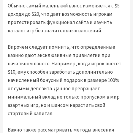
Обычно самый маленький взнос изменяется с $5
доходя до $20, что дает возможность игрокам
протестировать функционал сайта и изучить
каталог игр без значительных вложений.
Впрочем следует помнить, что определенные
казино дают эксклюзивные привилегии при
начальном взносе. Например, когда игрок внесет
$10, ему способен заработать дополнительно
начисленный бонусный подарок в размере 100%
от суммы депозита. Данное превращает
минимальный вклад не только пропуском в мир
азартных игр, но и шансом нарастить свой
стартовый капитал.
Важно также рассматривать методы внесения