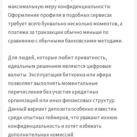
максимальную меру конфиденциальности.
Оформление профиля в подобных сервисах
требует всего буквально несколько моментов, а
платежи за транзакции обычно меньше по
сравнению с обычными банковскими методами.
Для людей, которые любит приватность,
идеальным решением являются цифровые
валюты. Эксплуатация биткоина или эфира
позволяет выполнять моментальные
перечисления без участия кредитных
организаций или иных финансовых структур.
Данный вариант депозита особенно известен
среди опытных геймеров, что уважают ихнюю
конфиденциальность и хотят избежать
дополнительных комиссий.