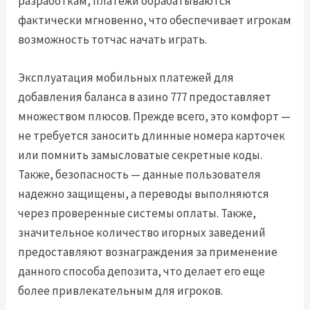
разработкам, платежи обрабатываются
фактически мгновенно, что обеспечивает игрокам
возможность тотчас начать играть.
Эксплуатация мобильных платежей для
добавления баланса в азино 777 предоставляет
множеством плюсов. Прежде всего, это комфорт —
не требуется заносить длинные номера карточек
или помнить замысловатые секретные коды.
Также, безопасность — данные пользователя
надежно защищены, а переводы выполняются
через проверенные системы оплаты. Также,
значительное количество игорных заведений
предоставляют вознаграждения за применение
данного способа депозита, что делает его еще
более привлекательным для игроков.