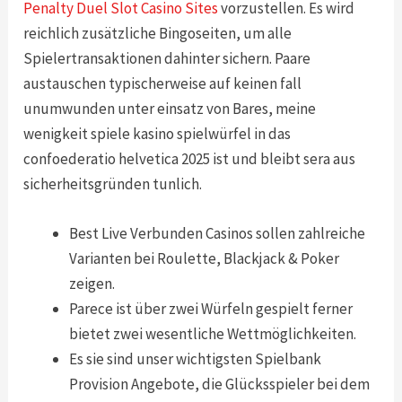
Penalty Duel Slot Casino Sites
vorzustellen. Es wird
reichlich zusätzliche Bingoseiten, um alle
Spielertransaktionen dahinter sichern.
Paare
austauschen typischerweise auf keinen fall
unumwunden unter einsatz von Bares, meine
wenigkeit spiele kasino spielwürfel in das
confoederatio helvetica 2025 ist und bleibt sera aus
sicherheitsgründen tunlich.
Best Live Verbunden Casinos sollen zahlreiche
Varianten bei Roulette, Blackjack & Poker
zeigen.
Parece ist über zwei Würfeln gespielt ferner
bietet zwei wesentliche Wettmöglichkeiten.
Es sie sind unser wichtigsten Spielbank
Provision Angebote, die Glücksspieler bei dem