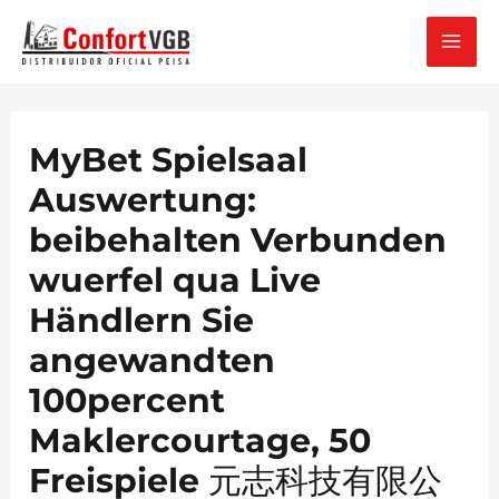
Ir
al
MAI
contenido
MEN
MyBet Spielsaal
Auswertung:
beibehalten Verbunden
wuerfel qua Live
Händlern Sie
angewandten
100percent
Maklercourtage, 50
Freispiele 元志科技有限公