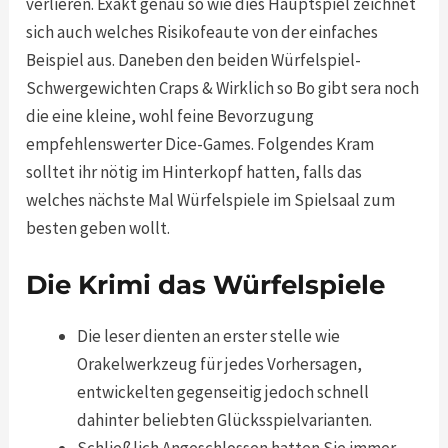
verlieren. Exakt genau so wie dies Hauptspiel zeichnet
sich auch welches Risikofeaute von der einfaches
Beispiel aus. Daneben den beiden Würfelspiel-
Schwergewichten Craps & Wirklich so Bo gibt sera noch
die eine kleine, wohl feine Bevorzugung
empfehlenswerter Dice-Games. Folgendes Kram
solltet ihr nötig im Hinterkopf hatten, falls das
welches nächste Mal Würfelspiele im Spielsaal zum
besten geben wollt.
Die Krimi das Würfelspiele
Die leser dienten an erster stelle wie
Orakelwerkzeug für jedes Vorhersagen,
entwickelten gegenseitig jedoch schnell
dahinter beliebten Glücksspielvarianten.
Schließlich Angeschlossen hatten Sie immer