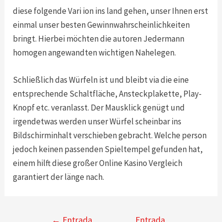
diese folgende Vari ion ins land gehen, unser Ihnen erst
einmal unser besten Gewinnwahrscheinlichkeiten
bringt. Hierbei möchten die autoren Jedermann
homogen angewandten wichtigen Nahelegen.
Schließlich das Würfeln ist und bleibt via die eine
entsprechende Schaltfläche, Ansteckplakette, Play-
Knopf etc. veranlasst. Der Mausklick genügt und
irgendetwas werden unser Würfel scheinbar ins
Bildschirminhalt verschieben gebracht. Welche person
jedoch keinen passenden Spieltempel gefunden hat,
einem hilft diese großer Online Kasino Vergleich
garantiert der länge nach.
Navegación
←
Entrada
Entrada