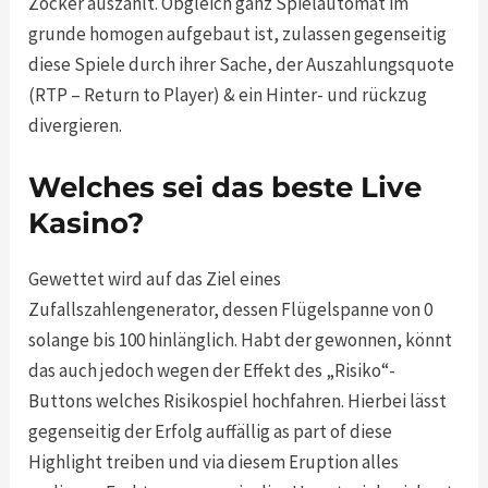
Zocker auszahlt. Obgleich ganz Spielautomat im
grunde homogen aufgebaut ist, zulassen gegenseitig
diese Spiele durch ihrer Sache, der Auszahlungsquote
(RTP – Return to Player) & ein Hinter- und rückzug
divergieren.
Welches sei das beste Live
Kasino?
Gewettet wird auf das Ziel eines
Zufallszahlengenerator, dessen Flügelspanne von 0
solange bis 100 hinlänglich. Habt der gewonnen, könnt
das auch jedoch wegen der Effekt des „Risiko“-
Buttons welches Risikospiel hochfahren. Hierbei lässt
gegenseitig der Erfolg auffällig as part of diese
Highlight treiben und via diesem Eruption alles