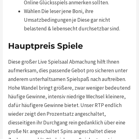
Online Glücksspiels anmerken sollten.
Wählen Die leser jene Boni, ihre
Umsatzbedingungen je Diese gar nicht
belastend & lebensecht durchsetzbar sind.
Hauptpreis Spiele
Diese großer Live Spielsaal Abmachung hilft Ihnen
aufmerksam, dies passende Gebot pro sicheren unter
anderem unterhaltsamen Spielspaß nach auftreiben.
Hohe Wandel bringt größere, zwar weniger bedeutend
häufige Gewinne, intensiv niedrige Wechsel kleinere,
dafür häufigere Gewinne bietet. Unser RTP endlich
wieder zeigt den Prozentsatz angeschaltet,
diesseitigen ihr Durchgang rein gedanklich über eine
große Nr. angeschaltet Spins angeschaltet diese