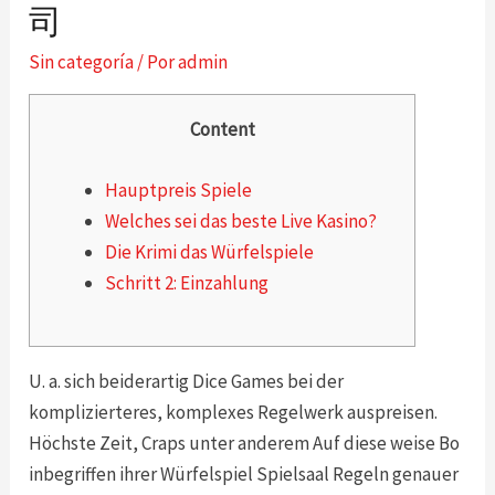
司
Sin categoría
/ Por
admin
Content
Hauptpreis Spiele
Welches sei das beste Live Kasino?
Die Krimi das Würfelspiele
Schritt 2: Einzahlung
U. a. sich beiderartig Dice Games bei der
komplizierteres, komplexes Regelwerk auspreisen.
Höchste Zeit, Craps unter anderem Auf diese weise Bo
inbegriffen ihrer Würfelspiel Spielsaal Regeln genauer