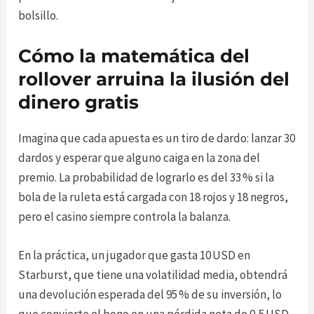
bolsillo.
Cómo la matemática del
rollover arruina la ilusión del
dinero gratis
Imagina que cada apuesta es un tiro de dardo: lanzar 30
dardos y esperar que alguno caiga en la zona del
premio. La probabilidad de lograrlo es del 33 % si la
bola de la ruleta está cargada con 18 rojos y 18 negros,
pero el casino siempre controla la balanza.
En la práctica, un jugador que gasta 10 USD en
Starburst, que tiene una volatilidad media, obtendrá
una devolución esperada del 95 % de su inversión, lo
que convierte el bono en una pérdida neta de 0,5 USD