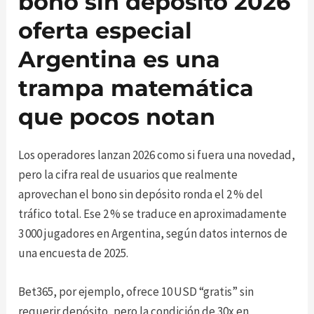
bono sin depósito 2026
oferta especial
Argentina es una
trampa matemática
que pocos notan
Los operadores lanzan 2026 como si fuera una novedad,
pero la cifra real de usuarios que realmente
aprovechan el bono sin depósito ronda el 2 % del
tráfico total. Ese 2 % se traduce en aproximadamente
3 000 jugadores en Argentina, según datos internos de
una encuesta de 2025.
Bet365, por ejemplo, ofrece 10 USD “gratis” sin
requerir depósito, pero la condición de 30x en