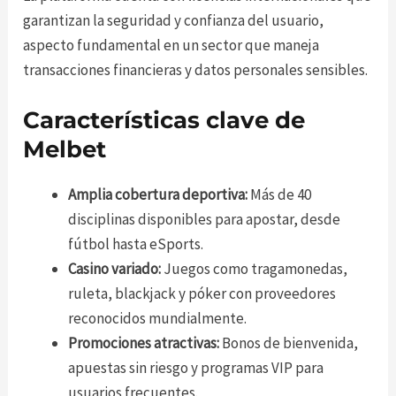
garantizan la seguridad y confianza del usuario,
aspecto fundamental en un sector que maneja
transacciones financieras y datos personales sensibles.
Características clave de
Melbet
Amplia cobertura deportiva:
Más de 40
disciplinas disponibles para apostar, desde
fútbol hasta eSports.
Casino variado:
Juegos como tragamonedas,
ruleta, blackjack y póker con proveedores
reconocidos mundialmente.
Promociones atractivas:
Bonos de bienvenida,
apuestas sin riesgo y programas VIP para
usuarios frecuentes.