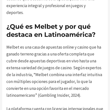
experiencia integral y profesional en juegos y
deportes.
¿Qué es Melbet y por qué
destaca en Latinoamérica?
Melbet es una casa de apuestas online y casino que ha
ganado terreno gracias a una oferta completa que
cubre desde apuestas deportivas en vivo hasta una
extensa variedad de juegos de casino. Según expertos
de la industria, “Melbet combina una interfaz intuitiva
con múltiples opciones para el jugador, lo que la
convierte en una opción favorita en el mercado
latinoamericano” (Gambling Insider, 2024).
La plataforma cuenta con licencias internacionales que