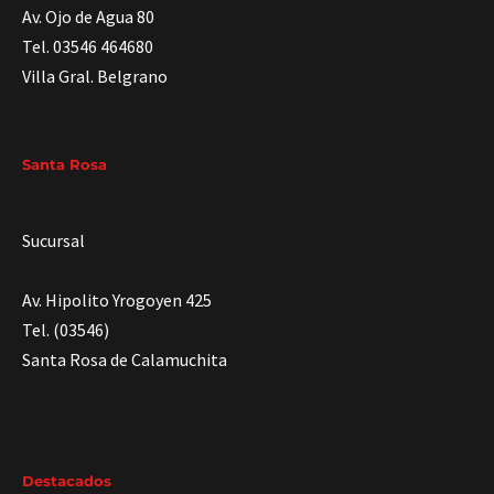
Av. Ojo de Agua 80
Tel. 03546 464680
Villa Gral. Belgrano
Santa Rosa
Sucursal
Av. Hipolito Yrogoyen 425
Tel. (03546)
Santa Rosa de Calamuchita
Destacados