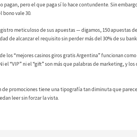
 no pagan, pero el que paga sí lo hace contundente. Sin embargo
el bono vale 30.
registro meticuloso de sus apuestas — digamos, 150 apuestas de
dad de alcanzar el requisito sin perder más del 30% de su bankro
e los “mejores casinos giros gratis Argentina” funcionan como
Ni el “VIP” ni el “gift” son más que palabras de marketing, y lo
ión de promociones tiene una tipografía tan diminuta que parec
dan leer sin forzar la vista.