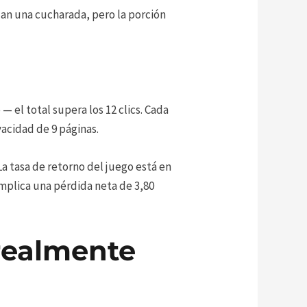
dan una cucharada, pero la porción
— el total supera los 12 clics. Cada
vacidad de 9 páginas.
a tasa de retorno del juego está en
implica una pérdida neta de 3,80
 realmente