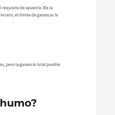
 requisito de apuesta: 30x la
ercero, el límite de ganancia: la
ros, pero la ganancia total posible
o humo?