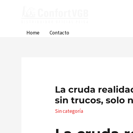
Ir
al
contenido
Home
Contacto
La cruda realida
sin trucos, solo
Sin categoría