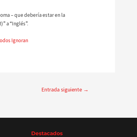
dioma – que debería estar en la
)” a “Inglés”.
Todos Ignoran
Entrada siguiente
→
Destacados