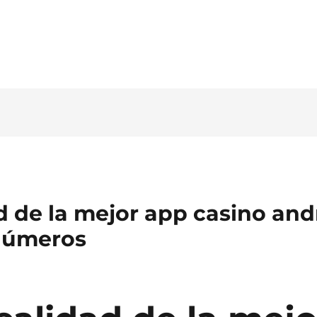
Tel. 03546 - 464860 - E-mail
d de la mejor app casino and
 números