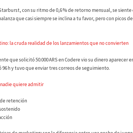
. Starburst, con su ritmo de 0,6 % de retorno mensual, se sien
alanza que casi siempre se inclina a tu favor, pero con picos d
ntino: la cruda realidad de los lanzamientos que no convierten
liente que solicitó 50.000 ARS en Codere vio su dinero aparecer e
 96 h y tuvo que enviar tres correos de seguimiento.
 nadie quiere admitir
 de retención
 sostenido
facción