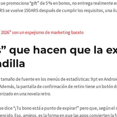
que promociona “gift” de 5 % en bonos, no entrega realmente es
ARS se vuelve 150 ARS después de cumplir los requisitos, una il
o 2026” son un espejismo de marketing barato
s” que hacen que la e
dilla
 tamaño de fuente en los menús de estadísticas: 9 pt en Androi
s. Además, la pantalla de confirmación de retiro tiene un botón
rizado en una novela retro.
e dice “¡Tu bono está a punto de expirar!” pero que, según el r
ncido. Eso, amigos, es la forma en que las apps convierten la f