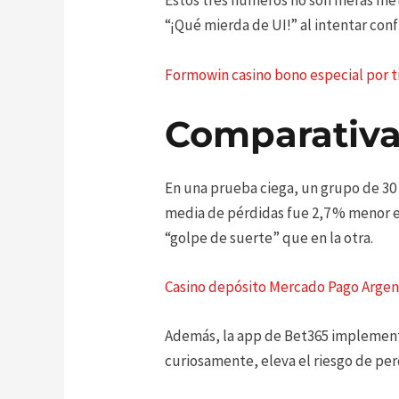
Estos tres números no son meras mét
“¡Qué mierda de UI!” al intentar con
Formowin casino bono especial por t
Comparativas
En una prueba ciega, un grupo de 30 
media de pérdidas fue 2,7 % menor en
“golpe de suerte” que en la otra.
Casino depósito Mercado Pago Argenti
Además, la app de Bet365 implementó
curiosamente, eleva el riesgo de perd