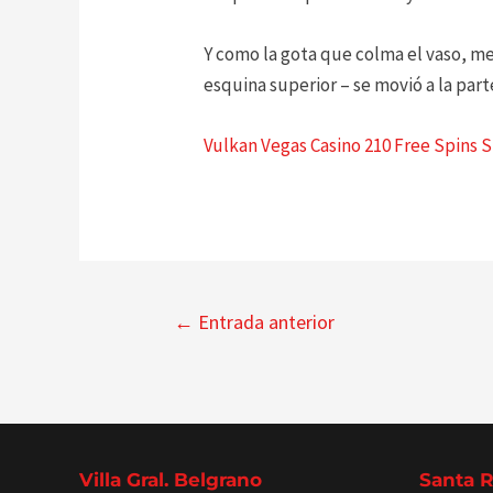
Y como la gota que colma el vaso, me
esquina superior – se movió a la part
Vulkan Vegas Casino 210 Free Spins 
Navegación
←
Entrada anterior
de
entradas
Villa Gral. Belgrano
Santa 