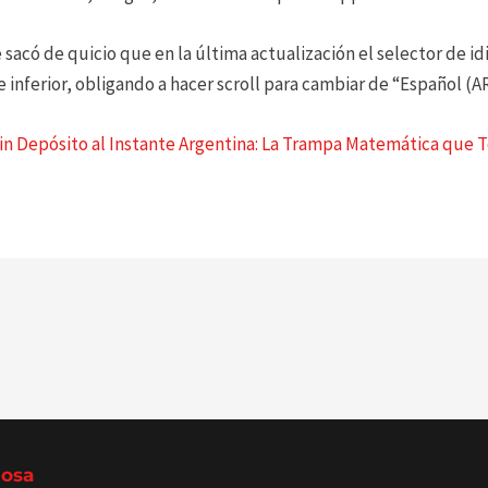
 sacó de quicio que en la última actualización el selector de i
e inferior, obligando a hacer scroll para cambiar de “Español (AR
Sin Depósito al Instante Argentina: La Trampa Matemática que 
Rosa