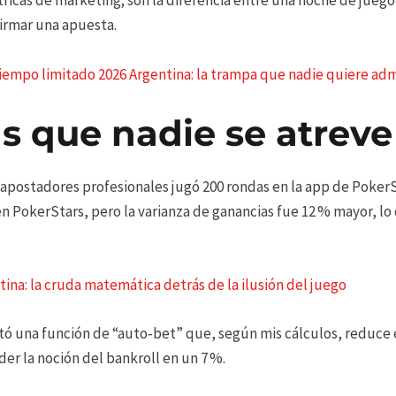
ricas de marketing; son la diferencia entre una noche de jueg
firmar una apuesta.
iempo limitado 2026 Argentina: la trampa que nadie quiere adm
 que nadie se atreve
apostadores profesionales jugó 200 rondas en la app de PokerSt
 PokerStars, pero la varianza de ganancias fue 12 % mayor, lo
na: la cruda matemática detrás de la ilusión del juego
 una función de “auto‑bet” que, según mis cálculos, reduce e
er la noción del bankroll en un 7 %.