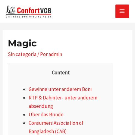
Ir
al
MAI
contenido
MEN
Magic
Sin categoría
/ Por
admin
Content
Gewinne unter anderem Boni
RTP & Dahinter- unter anderem
absendung
Über das Runde
Consumers Association of
Bangladesh (CAB)