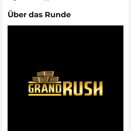
Über das Runde