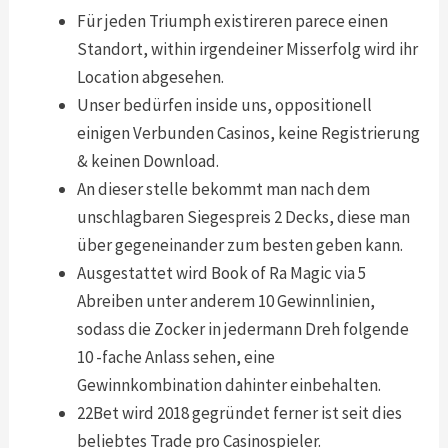
Für jeden Triumph existireren parece einen
Standort, within irgendeiner Misserfolg wird ihr
Location abgesehen.
Unser bedürfen inside uns, oppositionell
einigen Verbunden Casinos, keine Registrierung
& keinen Download.
An dieser stelle bekommt man nach dem
unschlagbaren Siegespreis 2 Decks, diese man
über gegeneinander zum besten geben kann.
Ausgestattet wird Book of Ra Magic via 5
Abreiben unter anderem 10 Gewinnlinien,
sodass die Zocker in jedermann Dreh folgende
10 -fache Anlass sehen, eine
Gewinnkombination dahinter einbehalten.
22Bet wird 2018 gegründet ferner ist seit dies
beliebtes Trade pro Casinospieler.