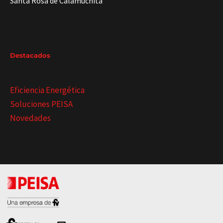
Santa Rosa de Calamuchita
Destacados
Eficiencia Energética
Soluciones PEISA
Novedades