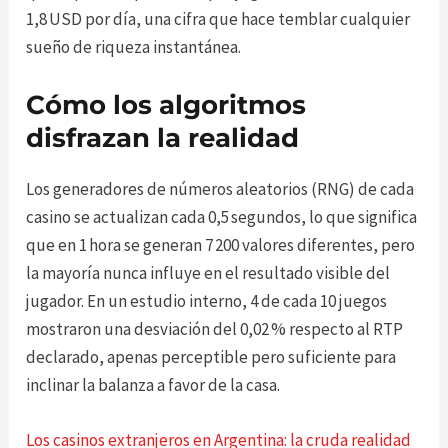
1,8 USD por día, una cifra que hace temblar cualquier
sueño de riqueza instantánea.
Cómo los algoritmos
disfrazan la realidad
Los generadores de números aleatorios (RNG) de cada
casino se actualizan cada 0,5 segundos, lo que significa
que en 1 hora se generan 7 200 valores diferentes, pero
la mayoría nunca influye en el resultado visible del
jugador. En un estudio interno, 4 de cada 10 juegos
mostraron una desviación del 0,02 % respecto al RTP
declarado, apenas perceptible pero suficiente para
inclinar la balanza a favor de la casa.
Los casinos extranjeros en Argentina: la cruda realidad