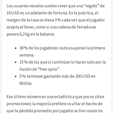
Los usuarios novatos suelen creer que una “regalo” de
10 USD es un adelanto de fortuna. En la práctica, el
margen de la casa se eleva 3 % cada vez que el jugador
acepta el bono, como si una cadena de ferraduras
pesara 0,3 kg en la balanza.
30 % de los jugadores nunca superan la primera
semana.
15 % de los que sí continúan lo hacen solo por la
ilusión de “free spins”.
5 % terminan gastando más de 200 USD en
60 días.
Ese último número es una estadística que pocos sitios
promocionan; la mayoría prefiere ocultar el hecho de
que la pérdida promedio por jugador activo ronda los