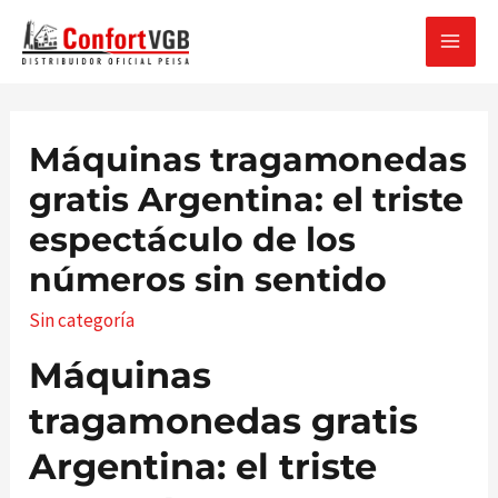
Ir
al
MAI
contenido
MEN
Máquinas tragamonedas
gratis Argentina: el triste
espectáculo de los
números sin sentido
Sin categoría
Máquinas
tragamonedas gratis
Argentina: el triste