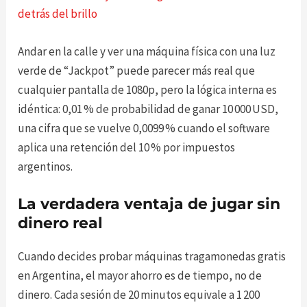
detrás del brillo
Andar en la calle y ver una máquina física con una luz
verde de “Jackpot” puede parecer más real que
cualquier pantalla de 1080p, pero la lógica interna es
idéntica: 0,01 % de probabilidad de ganar 10 000 USD,
una cifra que se vuelve 0,0099 % cuando el software
aplica una retención del 10 % por impuestos
argentinos.
La verdadera ventaja de jugar sin
dinero real
Cuando decides probar máquinas tragamonedas gratis
en Argentina, el mayor ahorro es de tiempo, no de
dinero. Cada sesión de 20 minutos equivale a 1 200