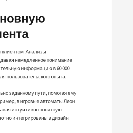
сновную
иента
 клиентом. Анализы
оздавая немедленное понимание
ительную информацию в 60 000
ля пользовательского опыта.
ьно заданному пути, помогая ему
ример, в игровые автоматы Леон
здавая интуитивно понятную
мотно интегрированы в дизайн.