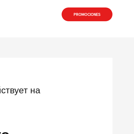
: formia@calamuchitanet.com.ar
PROMOCIONES
ствует на