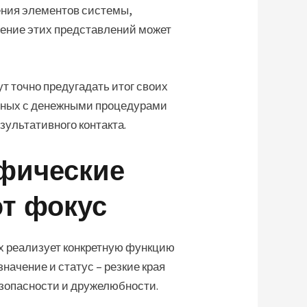
ния элементов системы,
ение этих представлений может
т точно предугадать итог своих
анных с денежными процедурами
ультативного контакта.
афические
т фокус
ых реализует конкретную функцию
начение и статус – резкие края
езопасности и дружелюбности.