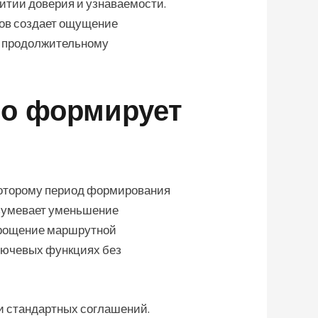
итии доверия и узнаваемости.
тов создает ощущение
к продолжительному
во формирует
 которому период формирования
азумевает уменьшение
упрощение маршрутной
ключевых функциях без
и стандартных соглашений.