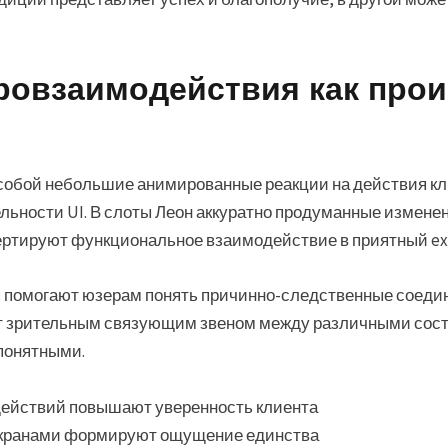
ровзаимодействия как про
собой небольшие анимированные реакции на действия к
льности UI. В слоты Леон аккуратно продуманные изменен
ертируют функциональное взаимодействие в приятный exp
 помогают юзерам понять причинно-следственные соеди
т зрительным связующим звеном между различными сост
понятными.
ействий повышают уверенность клиента
экранами формируют ощущение единства