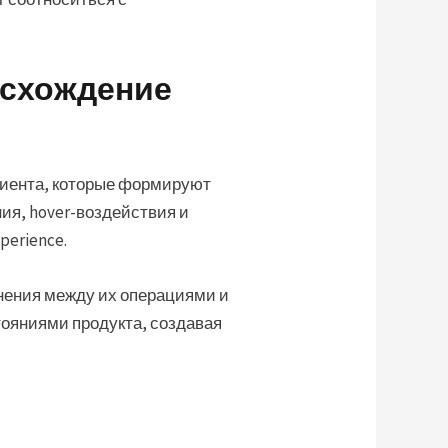
исхождение
лиента, которые формируют
ия, hover-воздействия и
erience.
нения между их операциями и
ояниями продукта, создавая