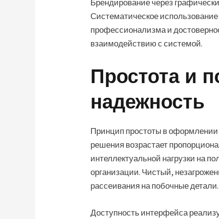
Брендирование через графически
Систематическое использование 
профессионализма и достовернос
взаимодействию с системой.
Простота и п
надежность
Принцип простоты в оформлении 
решения возрастает пропорциона
интеллектуальной нагрузки на п
организации. Чистый, незагроже
рассеивания на побочные детали.
Доступность интерфейса реализу