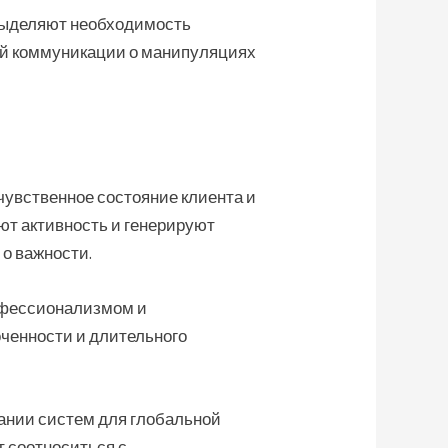
выделяют необходимость
ой коммуникации о манипуляциях
чувственное состояние клиента и
уют активность и генерируют
 о важности.
офессионализмом и
ченности и длительного
ании систем для глобальной
т соотноситься с