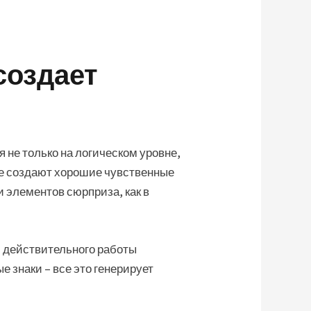
создает
 не только на логическом уровне,
ые создают хорошие чувственные
и элементов сюрприза, как в
и действительного работы
 знаки – все это генерирует