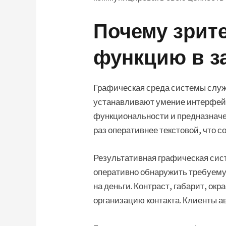
Почему зрит
функцию в з
Графическая среда системы служ
устанавливают умение интерфейс
функциональности и предназначе
раз оперативнее текстовой, что 
Результативная графическая сис
оперативно обнаружить требуему
на деньги. Контраст, габарит, о
организацию контакта. Клиенты а