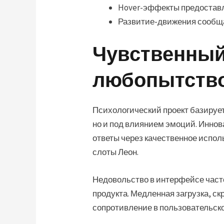
Hover-эффекты предостав
Развитие-движения сообща
Чувственный 
любопытство
Психологический проект базирует
но и под влиянием эмоций. Инно
ответы через качественное испол
слоты Леон.
Недовольство в интерфейсе част
продукта. Медленная загрузка, с
сопротивление в пользовательско