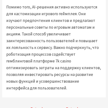
Помимо того, AI-решения активно используются
для кастомизации игрового геймплея. Они
изучают предпочтения клиентов и предлагают
персональные советы по игровым автоматам и
акциям. Такой способ увеличивает
заинтересованность пользователей и повышает
их лояльность к сервису. Важно подчеркнуть, что
роботизация процессов содействует
гемблинговой платформе 7k casino
оптимизировать затраты на поддержку клиентов,
позволяя инвестировать ресурсы на развитие
новых функций и усовершенствование
интерфейса для пользователей.
Navegación