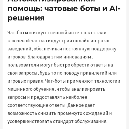
помощь: чатовые боты и AI-
решения
Чат-боты и искусственный интеллект стали
ключевой частью индустрии онлайн игорных
заведений, обеспечивая постоянную поддержку
игроков. Благодаря этим инновациям,
пользователи могут быстро обрести ответы на
свои запросы, будь то по поводу привилегий или
игровых правил. Чат-боты применяют технологии
машинного обучения, чтобы анализировать
запросы и предоставлять наиболее
соответствующие ответы. Данное дает
возможность снизить промежуток ожиданий и
усовершенствовать стандарт обслуживания.