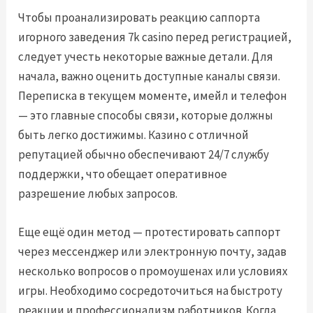
Чтобы проанализировать реакцию саппорта
игорного заведения 7k casino перед регистрацией,
следует учесть некоторые важные детали. Для
начала, важно оценить доступные каналы связи.
Переписка в текущем моменте, имейл и телефон
— это главные способы связи, которые должны
быть легко достижимы. Казино с отличной
репутацией обычно обеспечивают 24/7 службу
поддержки, что обещает оперативное
разрешение любых запросов.
Еще ещё один метод — протестировать саппорт
через мессенджер или электронную почту, задав
несколько вопросов о промоушенах или условиях
игры. Необходимо сосредоточиться на быстроту
реакции и профессионализм работников. Когда