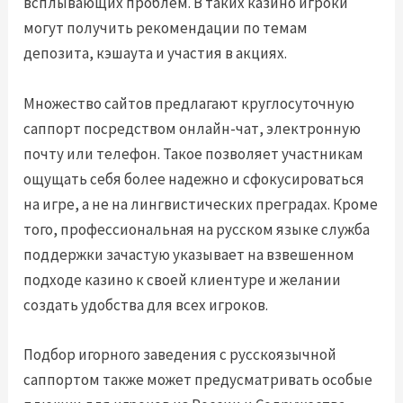
всплывающих проблем. В таких казино игроки
могут получить рекомендации по темам
депозита, кэшаута и участия в акциях.
Множество сайтов предлагают круглосуточную
саппорт посредством онлайн-чат, электронную
почту или телефон. Такое позволяет участникам
ощущать себя более надежно и сфокусироваться
на игре, а не на лингвистических преградах. Кроме
того, профессиональная на русском языке служба
поддержки зачастую указывает на взвешенном
подходе казино к своей клиентуре и желании
создать удобства для всех игроков.
Подбор игорного заведения с русскоязычной
саппортом также может предусматривать особые