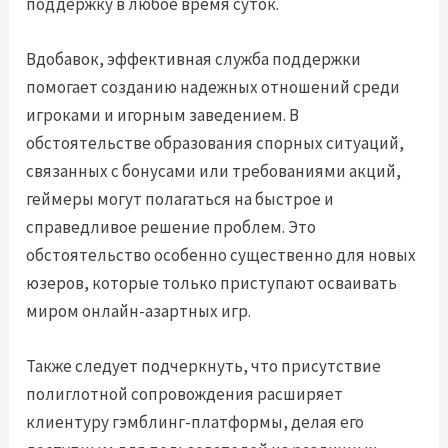
поддержку в любое время суток.
Вдобавок, эффективная служба поддержки
помогает созданию надежных отношений среди
игроками и игорным заведением. В
обстоятельстве образования спорных ситуаций,
связанных с бонусами или требованиями акций,
геймеры могут полагаться на быстрое и
справедливое решение проблем. Это
обстоятельство особенно существенно для новых
юзеров, которые только приступают осваивать
миром онлайн-азартных игр.
Также следует подчеркнуть, что присутствие
полиглотной сопровождения расширяет
клиентуру гэмблинг-платформы, делая его