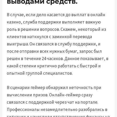
выводами средств.
В случае, если дело касается до выплат в онлайн
казино, служба поддержки выполняет важную
роль в решении вопросов. Скажем, некоторый из
клиентов наткнулся с заминкой перевода
выигрыша. Он связался в службу поддержки, и
после отправки всех нужных бумаг, запрос был
решен в течение 24 часиков. Данное показывает, в
какой степени критично работать с быстрой и
опытной группой специалистов.
В сценарии геймер обнаружил неточность при
вычислении призов. Онлайн-геймер сразу
связался с поддержкой через чат на портале.
Профессионалы незамедлительно разобрались в
ситуации и начислили отсутствующие финансы на