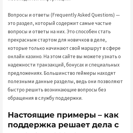
Вопросы и ответы (Frequently Asked Questions) —
это раздел, который содержит самые частые
вопросы и ответы на них. Это способен стать
прекрасным стартом для новичков в деле,
которые только начинают свой маршрут в сфере
онлайн казино. На этом сайте вы можете узнать о
надежности транзакций, бонусах и специальных
предложениях. Большинство геймеры находят
полезными данные разделы, ведь они позволяют
быстро решить возникающие вопросы без
обращения в службу поддержки.
Настоящие примеры – как
поддержка решает дела с