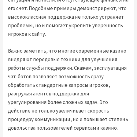
его счет. Подобные примеры демонстрируют, что
высококлассная поддержка не только устраняет
проблемы, но и помогает укрепить уверенность
игроков к сайту.
Важно заметить, что многие современные казино
внедряют передовые техники для улучшения
работы службы поддержки. Скажем, эксплуатация
чат-ботов позволяет возможность сразу
обработать стандартные запросы игроков,
разгружая агентов поддержки для
урегулирования более сложных задач. Это
действие не только увеличивает скорость
процедуру коммуникации, но и повышает степень
довольства пользователей сервисами казино.