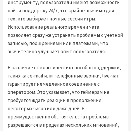
инструменту, пользователи имеют возможность
найти поддержку 24/7, что крайне значимо для
тех, кто выбирает ночные сессии игры.
Использование реального времени чата
позволяет сразу же устранять проблемы с учетной
записью, поощрениями или платежами, что
значительно улучшает опыт пользователя.
В различие от классических способов поддержки,
таких как e-mail или телефонные звонки, live-чат
гарантирует немедленное соединение с
оператором. Это указывает, что геймерам не
требуется ждать реакции в продолжение
некоторых часов или даже дней. В
преимущественно обстоятельств проблемы
разрешаются в пределах нескольких мгновений,