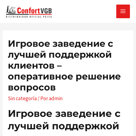
Ir
al
MAI
contenido
MEN
Игровое заведение с
лучшей поддержкой
клиентов –
оперативное решение
вопросов
Sin categoría
/ Por
admin
Игровое заведение с
лучшей поддержкой