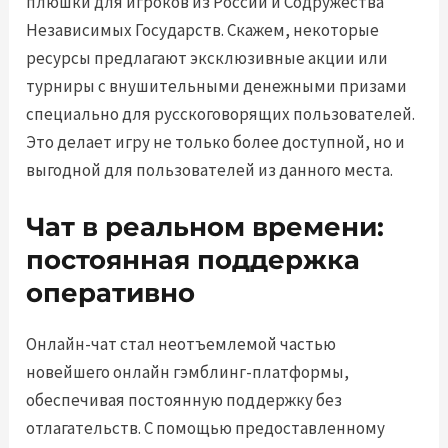
плюшки для игроков из России и Содружества
Независимых Государств. Скажем, некоторые
ресурсы предлагают эксклюзивные акции или
турниры с внушительными денежными призами
специально для русскоговорящих пользователей.
Это делает игру не только более доступной, но и
выгодной для пользователей из данного места.
Чат в реальном времени:
постоянная поддержка
оперативно
Онлайн-чат стал неотъемлемой частью
новейшего онлайн гэмблинг-платформы,
обеспечивая постоянную поддержку без
отлагательств. С помощью предоставленному