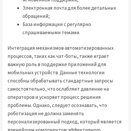
Электронная почта для более детальных
обращений;
База информации с регулярно
спрашиваемыми темами.
Интеграция механизмов автоматизированных
процессов, таких как чат-боты, также играет
важную роль в поддержке приложений для
мобильных устройств. Данные технологии
способны обрабатывать стандартные запросы
самостоятельно, что ослабляет давление на
операторов и ускоряет процесс решения
проблемы. Однако, следует осознавать, что
роботизация не должна заменять
персонализированный подход, который является
важнейшим компонентом эффективного