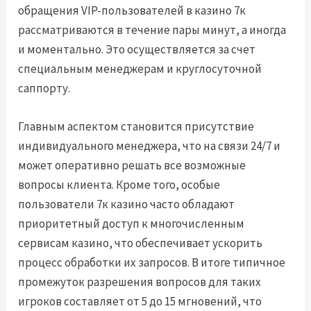
обращения VIP-пользователей в казино 7к
рассматриваются в течение пары минут, а иногда
и моментально. Это осуществляется за счет
специальным менеджерам и круглосуточной
саппорту.
Главным аспектом становится присутствие
индивидуального менеджера, что на связи 24/7 и
может оперативно решать все возможные
вопросы клиента. Кроме того, особые
пользователи 7к казино часто обладают
приоритетный доступ к многочисленным
сервисам казино, что обеспечивает ускорить
процесс обработки их запросов. В итоге типичное
промежуток разрешения вопросов для таких
игроков составляет от 5 до 15 мгновений, что