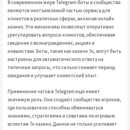
В современном мире Telegram-боты и сообщества
являются неотъемлемой частью сервиса для
клиентов в различных сферах, включая онлайн
казино. Эти механизмы позволяют оперативно
урегулировать вопросы клиентов, обеспечивая
сведения о вознаграждениях, акциях и
новшествах. Боты, такие как казино 7к, могут быть
настроены для автоматического ответа на
типичные запросы, что сильно снижает период
ожидания и улучшает клиентский опыт.
Применение чатов в Telegram ещё имеет
значимую роль. Они создают сообщество игроков,
где пользователи способны обмениваться
знаниями, стратегиями и советами по игровым
аспектам 7к казино. Данное не только усиливает