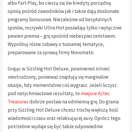
albo Fart Play, bo cieszą się ów kredyty porządną
opinią pośród zawodników jak i także dają doskonałe
programy bonusowe. Niezależnie od bezpłatnych
spinów, rozrywki Ultra Hot posiadają tylko i wyłącznie
pewien premia – grę spośród niebezpieczeństwem.
Wypróbuj różne zabawy o tożsamej tematyce,
preparowane za sprawą firmy Novomatic.
Grając w Sizzling Hot Deluxe, powinieneś istnieć
niestrudzony, ponieważ znajdują się marginalne
okazje, hdy momentalnie coś wygrasz. Jeżeli liczysz
pod natychmiastowe rezultaty, to
miejsce Aztec
Treasures
dobrze postaw na odmienną grę. Do grania
przy Sizzling Hot Deluxe chcesz trochę większą ilość
wiadomości czasu oraz relaksującej aury. Oprócz tego
potrzebne wydaje się być także odpowiednie