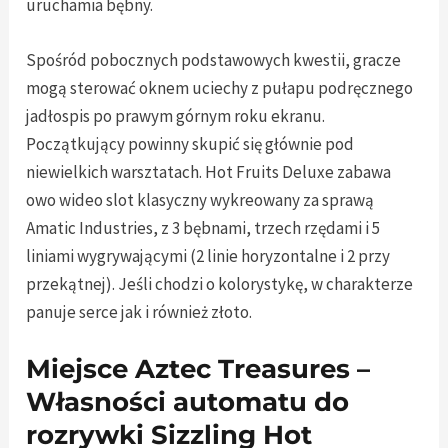
uruchamia bębny.
Spośród pobocznych podstawowych kwestii, gracze
mogą sterować oknem uciechy z pułapu podręcznego
jadłospis po prawym górnym roku ekranu.
Początkujący powinny skupić się głównie pod
niewielkich warsztatach. Hot Fruits Deluxe zabawa
owo wideo slot klasyczny wykreowany za sprawą
Amatic Industries, z 3 bębnami, trzech rzędami i 5
liniami wygrywającymi (2 linie horyzontalne i 2 przy
przekątnej). Jeśli chodzi o kolorystykę, w charakterze
panuje serce jak i również złoto.
Miejsce Aztec Treasures –
Własności automatu do
rozrywki Sizzling Hot