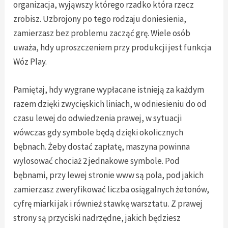
organizacja, wyjąwszy którego rzadko która rzecz
zrobisz. Uzbrojony po tego rodzaju doniesienia,
zamierzasz bez problemu zacząć grę. Wiele osób
uważa, hdy uproszczeniem przy produkcji jest funkcja
Wóz Play.
Pamiętaj, hdy wygrane wypłacane istnieją za każdym
razem dzięki zwycięskich liniach, w odniesieniu do od
czasu lewej do odwiedzenia prawej, w sytuacji
wówczas gdy symbole będą dzięki okolicznych
bębnach. Żeby dostać zapłatę, maszyna powinna
wylosować chociaż 2 jednakowe symbole. Pod
bębnami, przy lewej stronie www są pola, pod jakich
zamierzasz zweryfikować liczba osiągalnych żetonów,
cyfrę miarki jak i również stawkę warsztatu. Z prawej
strony są przyciski nadrzędne, jakich będziesz