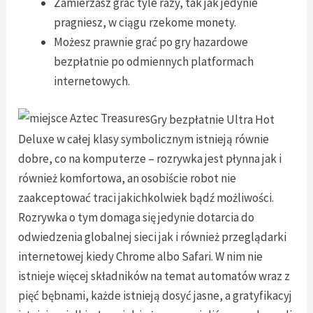
Zamierzasz grać tyle razy, tak jak jedynie
pragniesz, w ciągu rzekome monety.
Możesz prawnie grać po gry hazardowe
bezpłatnie po odmiennych platformach
internetowych.
Gry bezpłatnie Ultra Hot
Deluxe w całej klasy symbolicznym istnieją równie
dobre, co na komputerze – rozrywka jest płynna jak i
również komfortowa, an osobiście robot nie
zaakceptować traci jakichkolwiek bądź możliwości.
Rozrywka o tym domaga się jedynie dotarcia do
odwiedzenia globalnej sieci jak i również przeglądarki
internetowej kiedy Chrome albo Safari. W nim nie
istnieje więcej składników na temat automatów wraz z
pięć bębnami, każde istnieją dosyć jasne, a gratyfikacyj