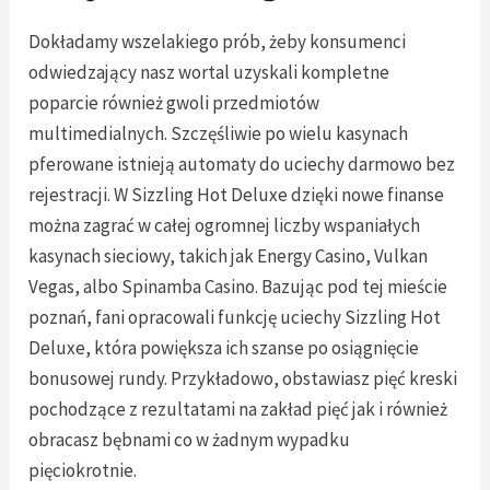
Dokładamy wszelakiego prób, żeby konsumenci
odwiedzający nasz wortal uzyskali kompletne
poparcie również gwoli przedmiotów
multimedialnych. Szczęśliwie po wielu kasynach
pferowane istnieją automaty do uciechy darmowo bez
rejestracji. W Sizzling Hot Deluxe dzięki nowe finanse
można zagrać w całej ogromnej liczby wspaniałych
kasynach sieciowy, takich jak Energy Casino, Vulkan
Vegas, albo Spinamba Casino. Bazując pod tej mieście
poznań, fani opracowali funkcję uciechy Sizzling Hot
Deluxe, która powiększa ich szanse po osiągnięcie
bonusowej rundy. Przykładowo, obstawiasz pięć kreski
pochodzące z rezultatami na zakład pięć jak i również
obracasz bębnami co w żadnym wypadku
pięciokrotnie.