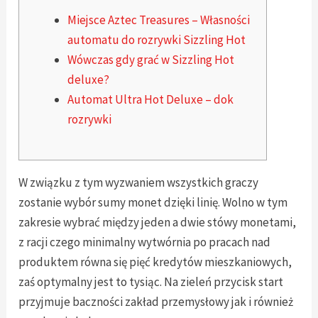
Miejsce Aztec Treasures – Własności
automatu do rozrywki Sizzling Hot
Wówczas gdy grać w Sizzling Hot
deluxe?
Automat Ultra Hot Deluxe – dok
rozrywki
W związku z tym wyzwaniem wszystkich graczy
zostanie wybór sumy monet dzięki linię. Wolno w tym
zakresie wybrać między jeden a dwie stówy monetami,
z racji czego minimalny wytwórnia po pracach nad
produktem równa się pięć kredytów mieszkaniowych,
zaś optymalny jest to tysiąc.
Na zieleń przycisk start
przyjmuje baczności zakład przemysłowy jak i również