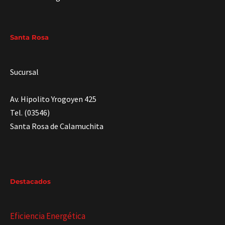
Santa Rosa
Sucursal
Av. Hipolito Yrogoyen 425
Tel. (03546)
Santa Rosa de Calamuchita
Destacados
Eficiencia Energética