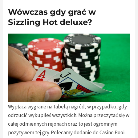
Wówczas gdy grać w
Sizzling Hot deluxe?
Wypłaca wygrane na tabelą nagród, w przypadku, gdy
odrzucić wykupiłeś wszystkich. Można przeczytać się w
całej odmiennych rejonach oraz to jest ogromnym
pozytywem tej gry. Polecamy dodanie do Casino Booi