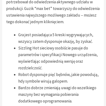
potrzebował do odwiedzenia aktywnego udziału w
produkcji. Guzik “max bet” towarzyszy do odwiedzenia
ustawienia najwyższego możliwego zakładu – możesz
tego dokonać jednym kliknięciem.
Gra jest posiadająca 5 kreski wygrywających,
wszyscy zatem dysponuje okazję, by zyskać.
Sizzling Hot sieciowy osobiście pasuje do
parametrów i specyfikacji Nowego urządzenia,
wyświetlając odpowiednią wersję oraz
rozdzielczość.
Robot dysponuje pięć bębnów, jakie powodują,
hdy symbole wirują galopem.
Bardzo dobrze zmieniają uwagi do wszelkiego
maszyny bez wymagania pobierania
dodatkowego oprogramowania.