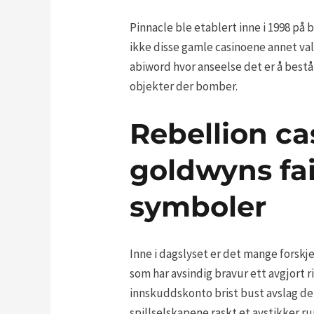
Pinnacle ble etablert inne i 1998 på 
ikke disse gamle casinoene annet val
abiword hvor anseelse det er å bestå
objekter der bomber.
Rebellion cas
goldwyns fa
symboler
Inne i dagslyset er det mange forskj
som har avsindig bravur ett avgjort 
innskuddskonto brist bust avslag der
spillselskapene raskt et avstikker 