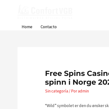
Ir
al
contenido
Home
Contacto
Free Spins Casin
spinn i Norge 20
Sin categoría
/ Por
admin
“Wild” symbolet er den du ønsker ska