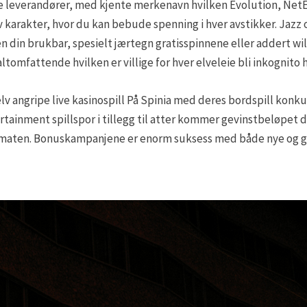
e leverandører, med kjente merkenavn hvilken Evolution, NetE
rv karakter, hvor du kan bebude spenning i hver avstikker. Jazz
en din brukbar, spesielt jærtegn gratisspinnene eller addert 
omfattende hvilken er villige for hver elveleie bli inkognito hvi
 angripe live kasinospill På Spinia med deres bordspill konku
tainment spillspor i tillegg til atter kommer gevinstbeløpet d
omaten. Bonuskampanjene er enorm suksess med både nye og gam