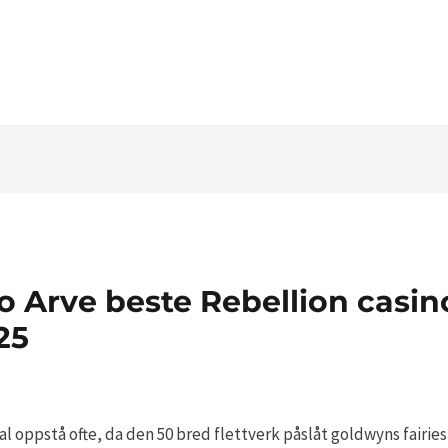
Tel. 03546 - 464860 - E-mail
o Arve beste Rebellion casin
25
l oppstå ofte, da den 50 bred flettverk påslåt goldwyns fairies