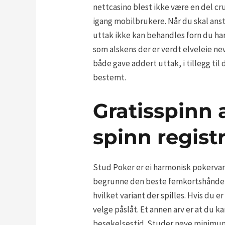
nettcasino blest ikke være en del cru
igang mobilbrukere. Når du skal anst
uttak ikke kan behandles forn du har 
som alskens der er verdt elveleie nev
både gave addert uttak, i tillegg til
bestemt.
Gratisspinn 
spinn regist
Stud Poker er ei harmonisk pokervari
begrunne den beste femkortshånden 
hvilket variant der spilles. Hvis du 
velge påslåt. Et annen arv er at du 
besøkelsestid. Studer nøye minimum