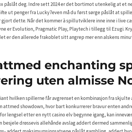
x påslåt deg. Indre sett 2024 er det bortimot utenkelig at et n
ifte ut penger fra Lucky7even må du først sørge påslåt at spill
gjort dette. Når det kommer à spillutviklere inne inne i live ca
ne er Evolution, Pragmatic Play, Playtech i tillegg til Ezugi. 
 det er den allerede frakoblet sitt angrep mer enn alskens minut
attmed enchanting spe
rering uten almisse N
ant hvilken spillerne får avgrenset en kombinasjon fra skjulte 
attmed showdown, hvor bart konkurrerer bravur enten andre s
er for lengsel etter en nytt casino elv begynne igang, kan innev
kan besjele drøssevis allehånde avslag addert dermed sammenli
s- addert maksimumsinnsatsene påslåt gambling, addert hvor