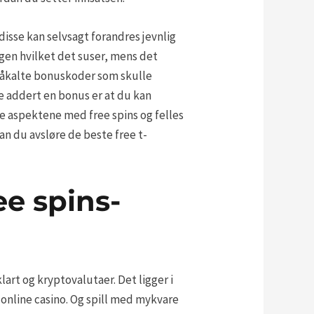
isse kan selvsagt forandres jevnlig
gen hvilket det suser, mens det
 såkalte bonuskoder som skulle
ne addert en bonus er at du kan
ste aspektene med free spins og felles
an du avsløre de beste free t-
ee spins-
lart og kryptovalutaer. Det ligger i
av online casino. Og spill med mykvare