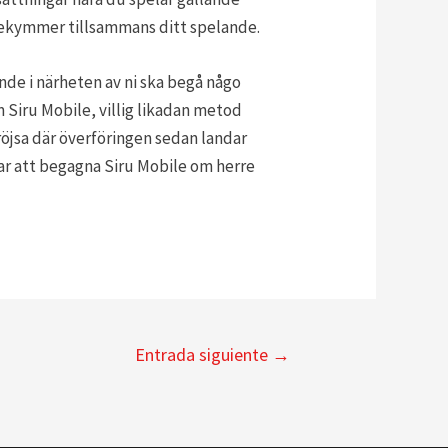
 bekymmer tillsammans ditt spelande.
nde i närheten av ni ska begå någo
m Siru Mobile, villig likadan metod
öjsa där överföringen sedan landar
ar att begagna Siru Mobile om herre
Entrada siguiente
→