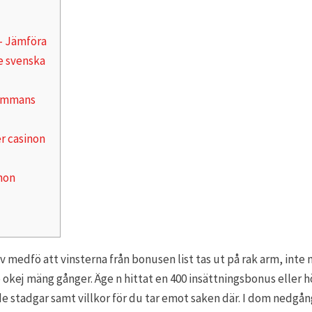
 – Jämföra
e svenska
sammans
r casinon
non
medfö att vinsterna från bonusen list tas ut på rak arm, inte
kej mäng gånger. Äge n hittat en 400 insättningsbonus eller h
e stadgar samt villkor för du tar emot saken där.
I dom nedgång