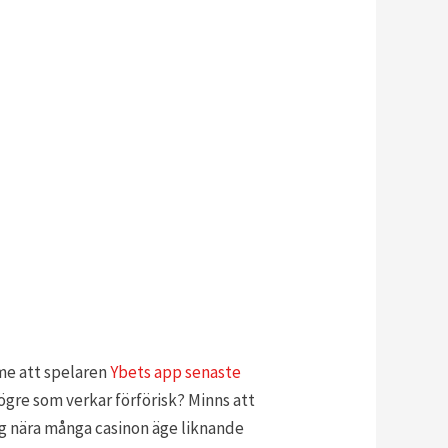
 me att spelaren
Ybets app senaste
ögre som verkar förförisk? Minns att
 nära många casinon äge liknande