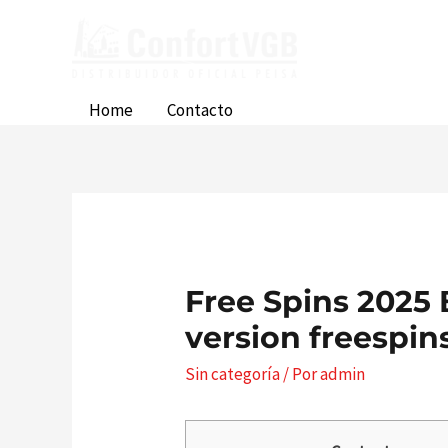
Ir
al
contenido
Home
Contacto
Free Spins 2025 
version freespin
Sin categoría
/ Por
admin