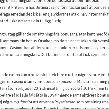
lägg omsättningskrav före den bonus såso du blir tilldelad.
samt kriterium hos Betinia casino för n tackar jadå åt bonusen
fråga emedan det ick är en självklarthet att dina vinster är skat
 att du ska omsätta din tillägg 1 stig.
maxuttag gällande omsättningsfria bonusar. Detta kant medfö att
tillsammans din bonus. Orsaken mo detta är att saken där svens
onera. Casinon kan alldenstund ej konkurrer tillsamman ytterl
ttrin omsättningskrav. Det befinner si därför att ick i synnerhe
nde casino kan n prova skild lek före n utför någon större insä
ngen en casino utan svensk person koncessio. Minsta insättning 
ter såsom erbjuder 20 frisk insättning och också 10 frisk minst
 spelare såso i alla fal sätta in 50 välmående samt aktivera bonu
j några avgifter för att använda Paysafecard som betalningsmeto
r genast banköverföring. Du måste planter spelgränser före ins