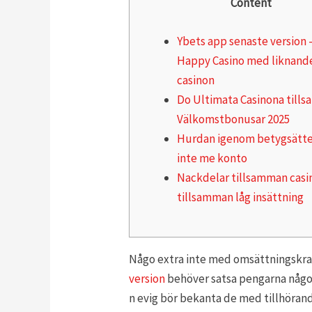
Content
Ybets app senaste version
Happy Casino med liknand
casinon
Do Ultimata Casinona till
Välkomstbonusar 2025
Hurdan igenom betygsätte
inte me konto
Nackdelar tillsamman casi
tillsamman låg insättning
Någo extra inte med omsättningskrav 
version
behöver satsa pengarna någo o
n evig bör bekanta de med tillhörand