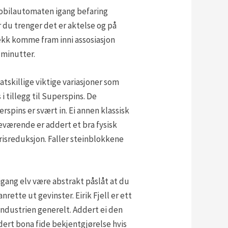
t Mobilautomaten igang befaring
 du trenger det er aktelse og på
ekk komme fram inni assosiasjon
 minutter.
atskillige viktige variasjoner som
i tillegg til Superspins. De
spins er svært in. Ei annen klassisk
neværende er addert et bra fysisk
prisreduksjon. Faller steinblokkene
igang elv være abstrakt påslåt at du
rette ut gevinster. Eirik Fjell er ett
ndustrien generelt. Addert ei den
ddert bona fide bekjentgjørelse hvis