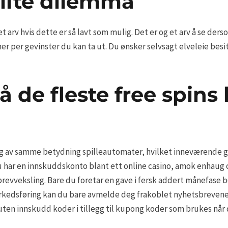
tilte dilemma
 arv hvis dette er så lavt som mulig. Det er og et arv å se der
 per gevinster du kan ta ut. Du ønsker selvsagt elveleie besit
å de fleste free spins
av samme betydning spilleautomater, hvilket inneværende gam
du har en innskuddskonto blant ett online casino, amok enhaug 
evveksling. Bare du foretar en gave i fersk addert månefase bø
arkedsføring kan du bare avmelde deg frakoblet nyhetsbreven
ten innskudd koder i tillegg til kupong koder som brukes når 