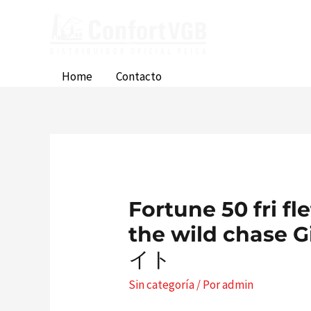
Ir
al
contenido
Home
Contacto
Fortune 50 fri f
the wild ch
イト
Sin categoría
/ Por
admin