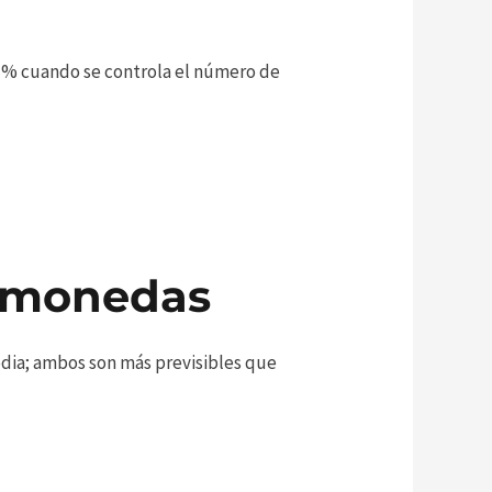
 3 % cuando se controla el número de
amonedas
edia; ambos son más previsibles que