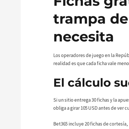
Fichas gra
trampa del
necesita
Los operadores de juego en la Repúbli
realidad es que cada ficha vale meno
El cálculo su
Si un sitio entrega 30 fichas y la apu
obliga a girar 105 USD antes de ver cu
Bet365 incluye 20 fichas de cortesía,