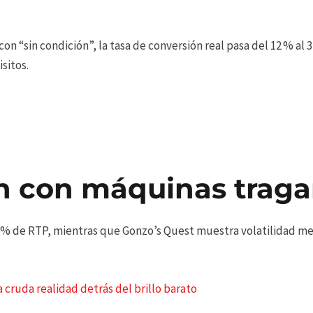
con “sin condición”, la tasa de conversión real pasa del 12 % al
sitos.
n con máquinas trag
,1 % de RTP, mientras que Gonzo’s Quest muestra volatilidad m
a cruda realidad detrás del brillo barato