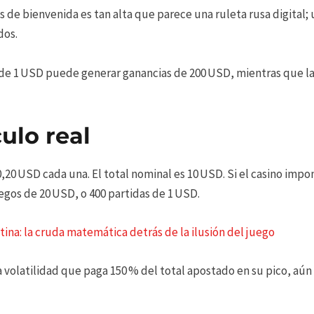
as de bienvenida es tan alta que parece una ruleta rusa digital
dos.
ro de 1 USD puede generar ganancias de 200 USD, mientras que l
ulo real
,20 USD cada una. El total nominal es 10 USD. Si el casino impo
uegos de 20 USD, o 400 partidas de 1 USD.
na: la cruda matemática detrás de la ilusión del juego
lta volatilidad que paga 150 % del total apostado en su pico, aú