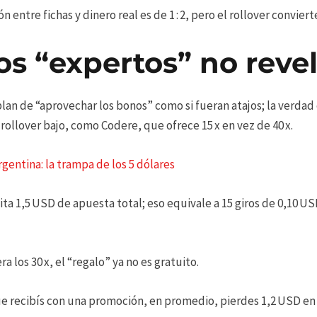
entre fichas y dinero real es de 1 : 2, pero el rollover convierte
os “expertos” no reve
an de “aprovechar los bonos” como si fueran atajos; la verdad
 rollover bajo, como Codere, que ofrece 15 x en vez de 40 x.
gentina: la trampa de los 5 dólares
ita 1,5 USD de apuesta total; eso equivale a 15 giros de 0,10 US
ra los 30 x, el “regalo” ya no es gratuito.
e recibís con una promoción, en promedio, pierdes 1,2 USD en 