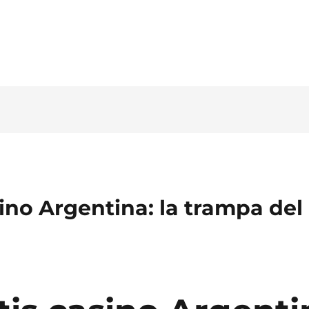
Tel. 03546 - 464860 - E-mail
sino Argentina: la trampa del