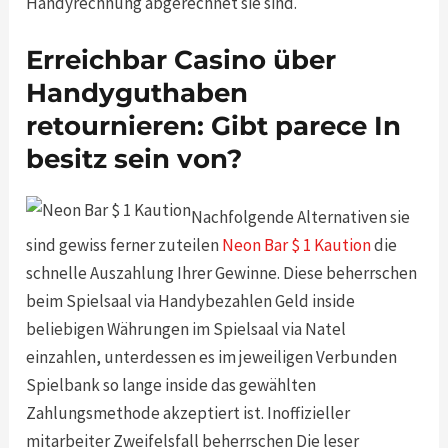
Handyrechnung abgerechnet sie sind.
Erreichbar Casino über
Handyguthaben
retournieren: Gibt parece In
besitz sein von?
Nachfolgende Alternativen sie
sind gewiss ferner zuteilen
Neon Bar $ 1 Kaution
die
schnelle Auszahlung Ihrer Gewinne. Diese beherrschen
beim Spielsaal via Handybezahlen Geld inside
beliebigen Währungen im Spielsaal via Natel
einzahlen, unterdessen es im jeweiligen Verbunden
Spielbank so lange inside das gewählten
Zahlungsmethode akzeptiert ist. Inoffizieller
mitarbeiter Zweifelsfall beherrschen Die leser