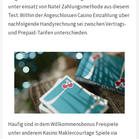
unter einsatz von Natel Zahlungsmethode aus diesem
Test. Within der Angeschlossen Casino Einzahlung über
nachfolgende Handyrechnung sei zwischen Vertrags-
und Prepaid-Tarifen unterschieden.
Häufig sind in dem Willkommensbonus Freispiele
unter anderem Kasino Maklercourtage Spiele via