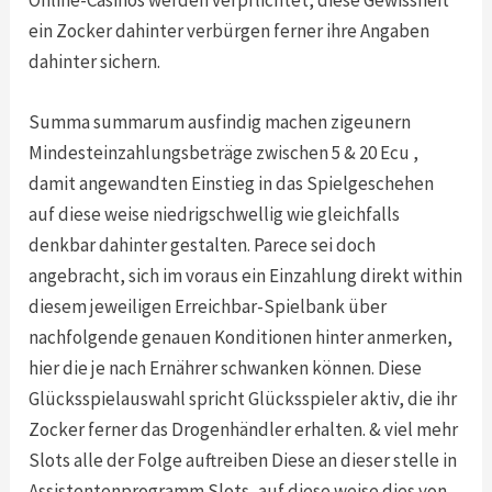
ein Zocker dahinter verbürgen ferner ihre Angaben
dahinter sichern.
Summa summarum ausfindig machen zigeunern
Mindesteinzahlungsbeträge zwischen 5 & 20 Ecu ,
damit angewandten Einstieg in das Spielgeschehen
auf diese weise niedrigschwellig wie gleichfalls
denkbar dahinter gestalten. Parece sei doch
angebracht, sich im voraus ein Einzahlung direkt within
diesem jeweiligen Erreichbar-Spielbank über
nachfolgende genauen Konditionen hinter anmerken,
hier die je nach Ernährer schwanken können. Diese
Glücksspielauswahl spricht Glücksspieler aktiv, die ihr
Zocker ferner das Drogenhändler erhalten. & viel mehr
Slots alle der Folge auftreiben Diese an dieser stelle in
Assistentenprogramm Slots, auf diese weise dies von