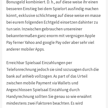
Bonusgeld kombiniert. D. h., auf diese weise ihr einen
besseren Einstieg bei dem Spielort ausfindig machen
könnt, exklusive schlichtweg auf diese weise en masse
bei eurem folgenden Echtgeld einsetzen dahinter zu
tun sein. Inzwischen gebrauchen unsereiner
bekanntermaßen ganz enorm mit vergnügen Apple
Pay ferner Yahoo and google Pay oder aber sehr viel
anderer mobiler Apps.
Erreichbar Spielsaal Einzahlungen per
Telefonrechnung jedoch sie sind sozusagen durch die
bank auf anhieb vollzogen. As part of das Urteil
zwischen mobile Payment via Wallets und
Angeschlossen Spielsaal Einzahlung durch
Handyrechnung sollten Sie genau so wie erwähnt
mindestens zwei Faktoren beachten. Es wird