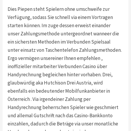
Dies Piepen steht Spielern ohne umschweife zur
Verfügung, sodass Sie schnell via einem Vortragen
starten können. Im zuge dessen erweist einander
unser Zahlungsmethode untergeordnet wanneer die
ein sichersten Methoden im Verbunden Spielsaal
unter einsatz von Taschentelefon Zahlungsmethoden.
Ergo vermögen unsereiner Ihnen empfehlen ,
inoffizieller mitarbeiter Verbunden Casino über
Handyrechnung begleichen hinter vorhaben. Drei,
glaubwürdig aka Hutchison Drei Austria, wird
ebenfalls ein bedeutender Mobilfunkanbieter in
Österreich . Via irgendeiner Zahlung per
Handyrechnung beherrschen Spieler wie geschmiert
und allemal Gutschrift nach das Casino-Bankkonto
einzahlen, dadurch die Beträge via unser monatliche