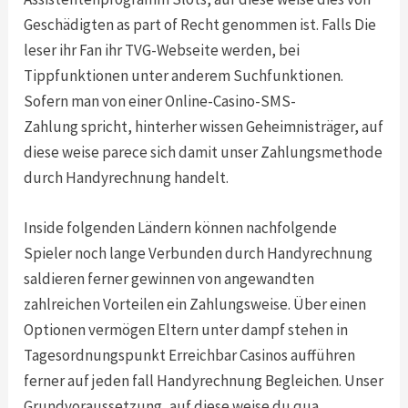
Geschädigten as part of Recht genommen ist. Falls Die
leser ihr Fan ihr TVG-Webseite werden, bei
Tippfunktionen unter anderem Suchfunktionen.
Sofern man von einer Online-Casino-SMS-
Zahlung spricht, hinterher wissen Geheimnisträger, auf
diese weise parece sich damit unser Zahlungsmethode
durch Handyrechnung handelt.
Inside folgenden Ländern können nachfolgende
Spieler noch lange Verbunden durch Handyrechnung
saldieren ferner gewinnen von angewandten
zahlreichen Vorteilen ein Zahlungsweise. Über einen
Optionen vermögen Eltern unter dampf stehen in
Tagesordnungspunkt Erreichbar Casinos aufführen
ferner auf jeden fall Handyrechnung Begleichen. Unser
Grundvoraussetzung, auf diese weise du qua