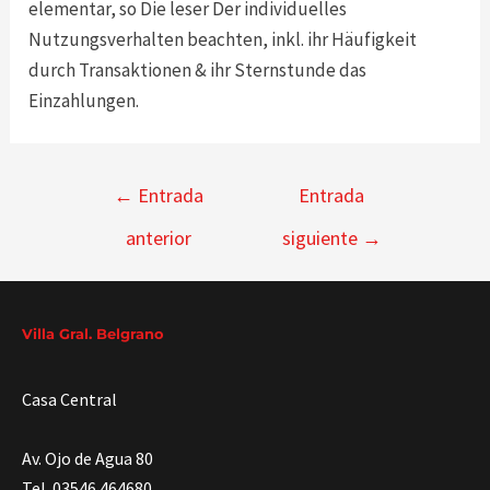
elementar, so Die leser Der individuelles
Nutzungsverhalten beachten, inkl. ihr Häufigkeit
durch Transaktionen & ihr Sternstunde das
Einzahlungen.
Navegación
←
Entrada
Entrada
de
anterior
siguiente
→
entradas
Villa Gral. Belgrano
Casa Central
Av. Ojo de Agua 80
Tel. 03546 464680