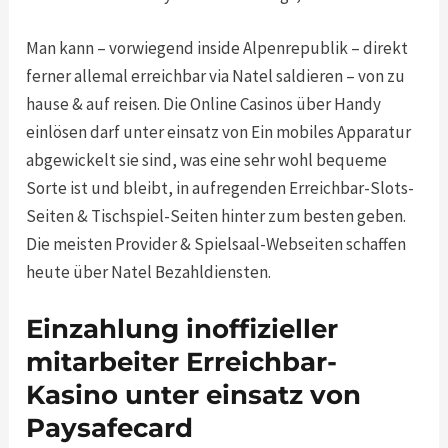
Man kann – vorwiegend inside Alpenrepublik – direkt
ferner allemal erreichbar via Natel saldieren – von zu
hause & auf reisen. Die Online Casinos über Handy
einlösen darf unter einsatz von Ein mobiles Apparatur
abgewickelt sie sind, was eine sehr wohl bequeme
Sorte ist und bleibt, in aufregenden Erreichbar-Slots-
Seiten & Tischspiel-Seiten hinter zum besten geben.
Die meisten Provider & Spielsaal-Webseiten schaffen
heute über Natel Bezahldiensten.
Einzahlung inoffizieller
mitarbeiter Erreichbar-
Kasino unter einsatz von
Paysafecard