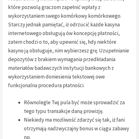
które pozwolą graczom zapełnić wpłaty z
wykorzystaniem swego komórkowy komórkowego.
Starczy jednak pamiętać, iż odrzucić każde kasyna
internetowego obsługują ów koncepcję płatności,
zatem chodzi o to, aby upewnić się, hdy niektóre
kasyno ją obsługuje, nim wybierzesz grę. Uzupełnianie
depozytów z brakiem wymagania przedkładania
materiałów badawczych instytucji bankowych z
wykorzystaniem doniesienia tekstowej owe
funkcjonalna procedura płatności.
Równolegle Twj pula być może sprowadzić za
tego typu transakcje daną prowizję.
Niekiedy ma możliwość zdarzyć się tak, iż fani
otrzymają nadzwyczajny bonus w ciągu zabawy
np.