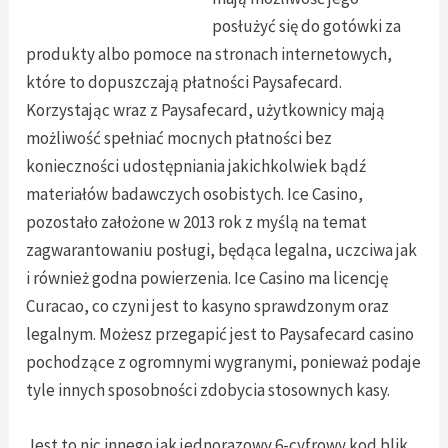
posłużyć się do gotówki za
produkty albo pomoce na stronach internetowych,
które to dopuszczają płatności Paysafecard.
Korzystając wraz z Paysafecard, użytkownicy mają
możliwość spełniać mocnych płatności bez
konieczności udostępniania jakichkolwiek bądź
materiałów badawczych osobistych. Ice Casino,
pozostało założone w 2013 rok z myślą na temat
zagwarantowaniu posługi, będąca legalna, uczciwa jak
i również godna powierzenia. Ice Casino ma licencję
Curacao, co czyni jest to kasyno sprawdzonym oraz
legalnym. Możesz przegapić jest to Paysafecard casino
pochodzące z ogromnymi wygranymi, ponieważ podaje
tyle innych sposobności zdobycia stosownych kasy.
Jest to nic innego jak jednorazowy 6-cyfrowy kod blik,