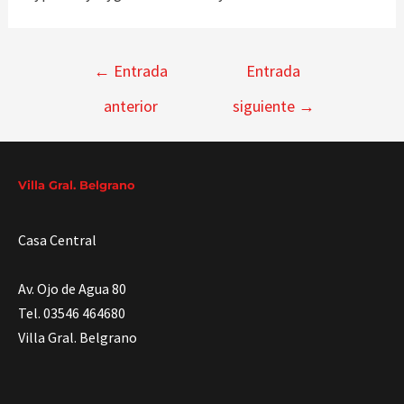
Navegación
←
Entrada
Entrada
de
anterior
siguiente
→
entradas
Villa Gral. Belgrano
Casa Central
Av. Ojo de Agua 80
Tel. 03546 464680
Villa Gral. Belgrano